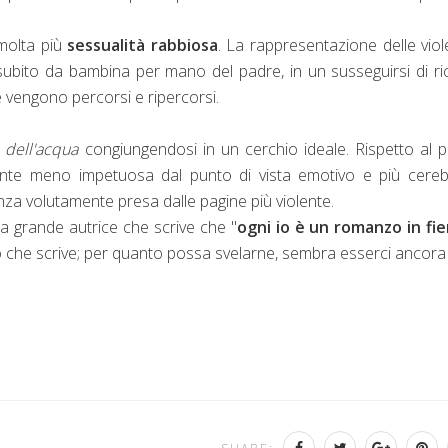
 molta più
sessualità rabbiosa
. La rappresentazione delle vio
subito da bambina per mano del padre, in un susseguirsi di ri
 vengono percorsi e ripercorsi.
 dell'acqua
congiungendosi in un cerchio ideale. Rispetto al 
mente meno impetuosa dal punto di vista emotivo e più cereb
nza volutamente presa dalle pagine più violente.
a grande autrice che scrive che "
ogni io è un romanzo in fie
ciò che scrive; per quanto possa svelarne, sembra esserci ancora