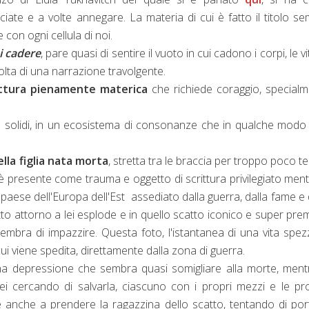
ciate e a volte annegare. La materia di cui è fatto il titolo s
 con ogni cellula di noi.
i cadere
, pare quasi di sentire il vuoto in cui cadono i corpi, le vit
volta di una narrazione travolgente.
ittura pienamente materica
che richiede coraggio, special
 solidi, in un ecosistema di consonanze che in qualche modo
ella figlia nata morta
, stretta tra le braccia per troppo poco 
 presente come trauma e oggetto di scrittura privilegiato ment
 paese dell'Europa dell'Est assediato dalla guerra, dalla fame e 
utto attorno a lei esplode e in quello scatto iconico e super pre
sembra di impazzire. Questa foto, l'istantanea di una vita spez
 cui viene spedita, direttamente dalla zona di guerra.
una depressione che sembra quasi somigliare alla morte, ment
ei cercando di salvarla, ciascuno con i propri mezzi e le pr
e anche a prendere la ragazzina dello scatto, tentando di por