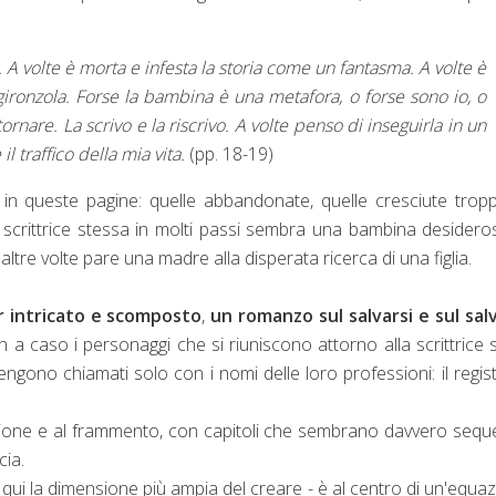
 A volte è morta e infesta la storia come un fantasma. A volte è
ironzola. Forse la bambina è una metafora, o forse sono io, o
rnare. La scrivo e la riscrivo. A volte penso di inseguirla in un
il traffico della mia vita.
(pp. 18-19)
in queste pagine: quelle abbandonate, quelle cresciute trop
 La scrittrice stessa in molti passi sembra una bambina desidero
altre volte pare una madre alla disperata ricerca di una figlia.
 intricato e scomposto
,
un romanzo sul salvarsi e sul sal
 a caso i personaggi che si riuniscono attorno alla scrittrice
 vengono chiamati solo con i nomi delle loro professioni: il regist
azione e al frammento, con capitoli che sembrano davvero seq
cia.
i qui la dimensione più ampia del creare - è al centro di un'equa