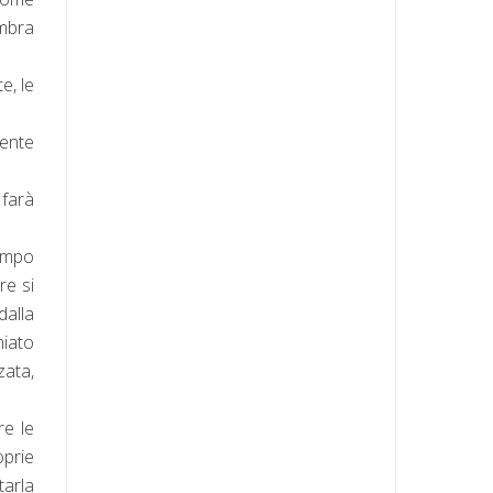
embra
e, le
mente
 farà
tempo
re si
dalla
miato
zata,
re le
oprie
tarla