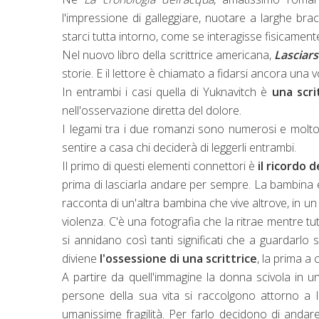
l'impressione di galleggiare, nuotare a larghe brac
starci tutta intorno, come se interagisse fisicamente
Nel nuovo libro della scrittrice americana,
Lasciars
storie. E il lettore è chiamato a fidarsi ancora una 
In entrambi i casi quella di Yuknavitch è
una scr
nell'osservazione diretta del dolore.
I legami tra i due romanzi sono numerosi e molto
sentire a casa chi deciderà di leggerli entrambi.
Il primo di questi elementi connettori è
il ricordo d
prima di lasciarla andare per sempre. La bambina è
racconta di un'altra bambina che vive altrove, in un
violenza. C'è una fotografia che la ritrae mentre t
si annidano così tanti significati che a guardarlo 
diviene
l'ossessione di una scrittrice
, la prima a
A partire da quell'immagine la donna scivola in 
persone della sua vita si raccolgono attorno a l
umanissime fragilità. Per farlo decidono di andar