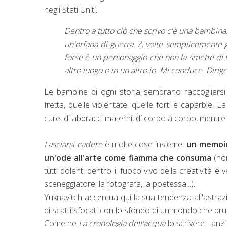
negli Stati Uniti.
Dentro a tutto ciò che scrivo c'è una bambina.
un'orfana di guerra. A volte semplicemente g
forse è un personaggio che non la smette di to
altro luogo o in un altro io. Mi conduce. Dirige 
Le bambine di ogni storia sembrano raccogliersi 
fretta, quelle violentate, quelle forti e caparbie.
cure, di abbracci materni, di corpo a corpo, mentre 
Lasciarsi cadere
è molte cose insieme:
un memoir
un'ode all'arte come fiamma che consuma
(non
tutti dolenti dentro il fuoco vivo della creatività e
sceneggiatore, la fotografa, la poetessa...).
Yuknavitch accentua qui la sua tendenza all'astr
di scatti sfocati con lo sfondo di un mondo che bru
Come ne
La cronologia dell'acqua
lo scrivere - anz