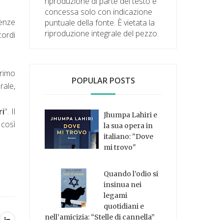
riproduzione di parte del testo è
concessa solo con indicazione
lenze
puntuale della fonte. È vietata la
riproduzione integrale del pezzo.
cordi
primo
POPULAR POSTS
rale,
ri
". Il
Jhumpa Lahiri e
 così
la sua opera in
italiano: "Dove
mi trovo"
Quando l’odio si
insinua nei
legami
quotidiani e
nell’amicizia: “Stelle di cannella”