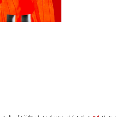
zo di Lidia Yuknavitch del quale si è parlato
qui
, si ha 