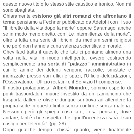
questo nuovo titolo lo stesso stile caustico e ironico. Non mi
sono sbagliata.
Chiaramente
esistono già altri romanzi che affrontano il
tema
: pensiamo a Fechner pubblicato da Adelphi con il suo
"Il libretto della vita dopo la morte" oppure Saramago, anche
se in modo meno diretto, con "Le intermittenze della morte",
oltre a tutta una serie di libricini da medium semi religiosi
che però non hanno alcuna valenza scientifica o morale.
Chevillard tratta il quesito che tutti ci poniamo almeno una
volta nella vita in modo intelligente, ovvero costruendo
semplicemente
una sorta di "palazzo" amministrativo
in
cui le anime dei defunti vengono raccolte, smistate e
indirizzate presso vari uffici e spazi, l'Ufficio delucidazioni,
l'Osservatorio, l'Ufficio reclami e il Servizio Ricompense.
Il nostro protagonista,
Albert Moindre
, sommo esperto di
ponti trasbordatori, muore investito da un camioncino che
trasporta datteri e olive e dunque si ritrova ad attendere la
propria sorte in questo limbo senza confini e senza materia.
Nessuno però gli spiega cosa fare, cosa pensare, dove
andare, tant'è che sospetta che "quell'incertezza sarà il suo
castigo per l'eternità". (pg. 28)
Dopo qualche tempo, chissà quanto, viene finalmente