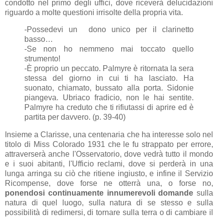
condotto nel primo degli uffici, dove riceverà delucidazioni
riguardo a molte questioni irrisolte della propria vita.
-Possedevi un dono unico per il clarinetto
basso…
-Se non ho nemmeno mai toccato quello
strumento!
-
È proprio un peccato. Palmyre è ritornata la sera
stessa del giorno in cui ti ha lasciato. Ha
suonato, chiamato, bussato alla porta. Sidonie
piangeva. Ubriaco fradicio, non le hai sentite.
Palmyre ha creduto che ti rifiutassi di aprire ed è
partita per davvero. (p. 39-40)
Insieme a Clarisse, una centenaria che ha interesse solo nel
titolo di Miss Colorado 1931 che le fu strappato per errore,
attraverserà anche l'Osservatorio, dove vedrà tutto il mondo
e i suoi abitanti, l'Ufficio reclami, dove si perderà in una
lunga arringa su ciò che ritiene ingiusto, e infine il Servizio
Ricompense, dove forse ne otterrà una, o forse no,
ponendosi continuamente innumerevoli domande
sulla
natura di quel luogo, sulla natura di se stesso e sulla
possibilità di redimersi, di tornare sulla terra o di cambiare il