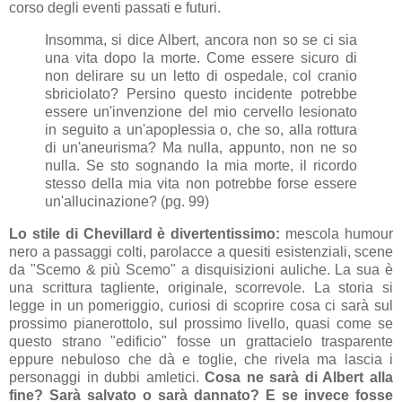
corso degli eventi passati e futuri.
Insomma, si dice Albert, ancora non so se ci sia
una vita dopo la morte. Come essere sicuro di
non delirare su un letto di ospedale, col cranio
sbriciolato? Persino questo incidente potrebbe
essere un'invenzione del mio cervello lesionato
in seguito a un'apoplessia o, che so, alla rottura
di un'aneurisma? Ma nulla, appunto, non ne so
nulla. Se sto sognando la mia morte, il ricordo
stesso della mia vita non potrebbe forse essere
un'allucinazione? (pg. 99)
Lo stile di Chevillard è divertentissimo:
mescola humour
nero a passaggi colti, parolacce a quesiti esistenziali, scene
da "Scemo & più Scemo" a disquisizioni auliche. La sua è
una scrittura tagliente, originale, scorrevole. La storia si
legge in un pomeriggio, curiosi di scoprire cosa ci sarà sul
prossimo pianerottolo, sul prossimo livello, quasi come se
questo strano "edificio" fosse un grattacielo trasparente
eppure nebuloso che dà e toglie, che rivela ma lascia i
personaggi in dubbi amletici.
Cosa ne sarà di Albert alla
fine? Sarà salvato o sarà dannato? E se invece fosse