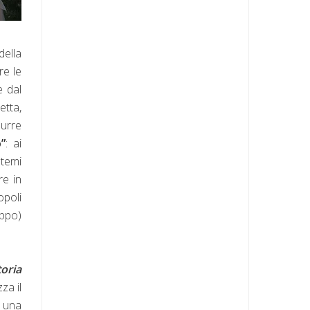
della
re le
e dal
etta,
durre
o”
: ai
 temi
re in
opoli
oppo)
oria
za il
e una