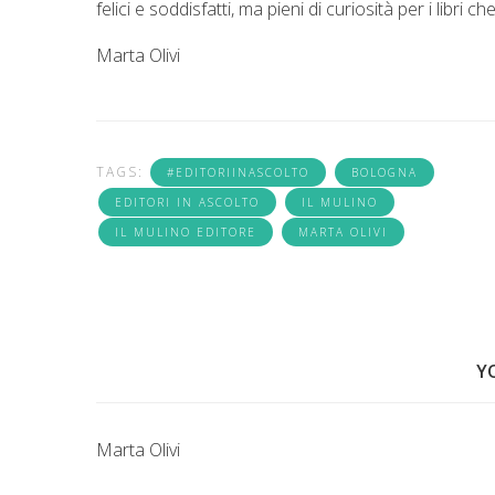
felici e soddisfatti, ma pieni di curiosità per i libri
Marta Olivi
TAGS:
#EDITORIINASCOLTO
BOLOGNA
EDITORI IN ASCOLTO
IL MULINO
IL MULINO EDITORE
MARTA OLIVI
Y
Marta Olivi