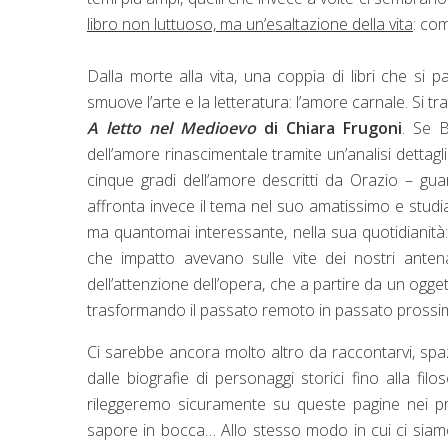
libro non luttuoso, ma un’esaltazione della vita
: com
Dalla morte alla vita, una coppia di libri che si p
smuove l’arte e la letteratura: l’amore carnale. Si tra
A letto nel Medioevo
di Chiara Frugoni
. Se B
dell’amore rinascimentale tramite un’analisi dettagl
cinque gradi dell’amore descritti da Orazio – guard
affronta invece il tema nel suo amatissimo e studi
ma quantomai interessante, nella sua quotidianità: 
che impatto avevano sulle vite dei nostri antenati
dell’attenzione dell’opera, che a partire da un ogg
trasformando il passato remoto in passato prossim
Ci sarebbe ancora molto altro da raccontarvi, spazia
dalle biografie di personaggi storici fino alla fi
rileggeremo sicuramente su queste pagine nei pr
sapore in bocca… Allo stesso modo in cui ci siamo 