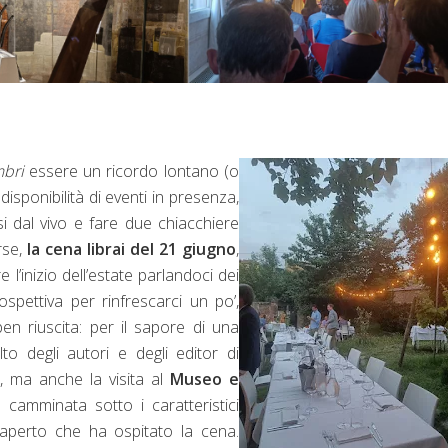
bri
essere un ricordo lontano (o
disponibilità di eventi in presenza,
rsi dal vivo e fare due chiacchiere
rse,
la cena librai del 21 giugno
,
 l’inizio dell’estate parlandoci dei
spettiva per rinfrescarci un po’,
en riuscita: per il sapore di una
o degli autori e degli editor di
ni, ma anche la visita al
Museo e
 camminata sotto i caratteristici
ll’aperto che ha ospitato la cena.