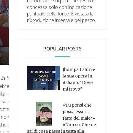
riproduzione di parte del testo è
concessa solo con indicazione
puntuale della fonte. È vietata la
riproduzione integrale del pezzo.
POPULAR POSTS
Jhumpa Lahiri e
la sua opera in
 là
è
italiano: "Dove
lebre
mi trovo"
ità –
e sue
«Tu pensi che
oltre
possa essersi
, non
fatto del male?»
che i
«Non so. Che ne
sai di cosa passa in testa alla
à.
Un