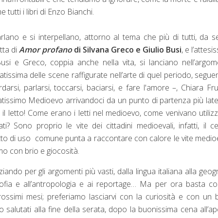
e tutti i libri di Enzo Bianchi.
arlano e si interpellano, attorno al tema che più di tutti, da se
tta di
Amor profano
di Silvana Greco e Giulio Busi
, e l’attesi
usi e Greco, coppia anche nella vita, si lanciano nell’argo
iatissima delle scene raffigurate nell’arte di quel periodo, segue
arsi, parlarsi, toccarsi, baciarsi, e fare l'amore –, Chiara Fr
atissimo Medioevo arrivandoci da un punto di partenza più late
il letto! Come erano i letti nel medioevo, come venivano utilizz
? Sono proprio le vite dei cittadini medioevali, infatti, il c
etto di uso comune punta a raccontare con calore le vite medioe
o con brio e giocosità.
ndo per gli argomenti più vasti, dalla lingua italiana alla geogr
losofia e all’antropologia e ai reportage… Ma per ora basta cos
ossimi mesi; preferiamo lasciarvi con la curiosità e con un
salutati alla fine della serata, dopo la buonissima cena all’ap