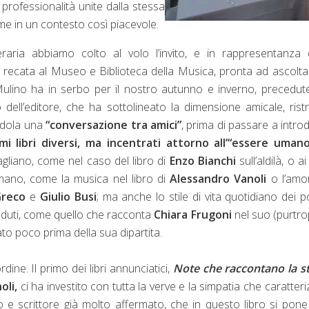
e professionalità unite dalla stessa
ieme in un contesto così piacevole.
eraria abbiamo colto al volo l’invito, e in rappresentanza 
recata al Museo e Biblioteca della Musica, pronta ad ascolta
ulino ha in serbo per il nostro autunno e inverno, precedut
 dell’editore, che ha sottolineato la dimensione amicale, ristr
endola una
“conversazione tra amici”
, prima di passare a intro
imi libri diversi, ma incentrati attorno all’“essere uman
agliano, come nel caso del libro di
Enzo Bianchi
sull’aldilà, o ai
ano, come la musica nel libro di
Alessandro Vanoli
o l’amo
Greco
e
Giulio Busi
; ma anche lo stile di vita quotidiano dei p
duti, come quello che racconta
Chiara Frugoni
nel suo (purtr
ato poco prima della sua dipartita.
ne. Il primo dei libri annunciatici,
Note che raccontano la st
oli,
ci ha investito con tutta la verve e la simpatia che caratteriz
o e scrittore già molto affermato, che in questo libro si pon