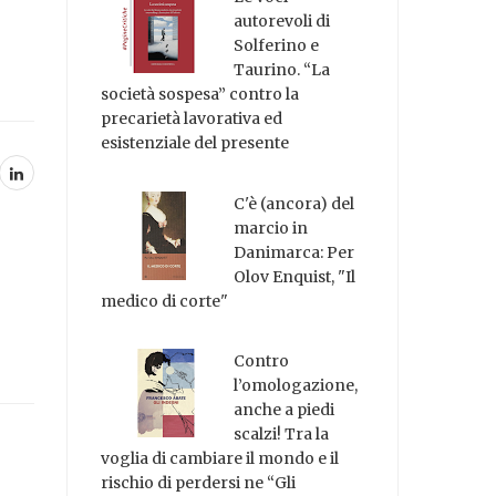
autorevoli di
Solferino e
Taurino. “La
società sospesa” contro la
precarietà lavorativa ed
esistenziale del presente
C'è (ancora) del
marcio in
Danimarca: Per
Olov Enquist, "Il
medico di corte"
Contro
l’omologazione,
anche a piedi
scalzi! Tra la
voglia di cambiare il mondo e il
rischio di perdersi ne “Gli