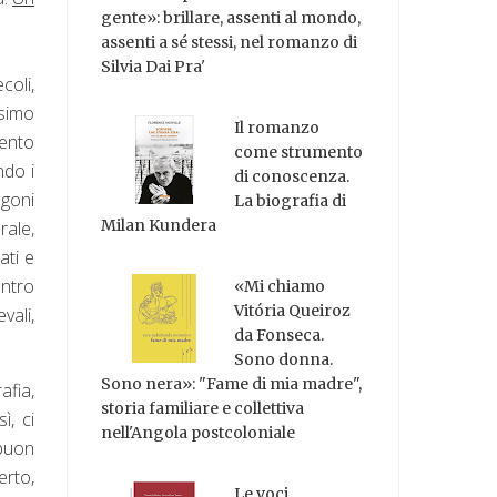
gente»: brillare, assenti al mondo,
assenti a sé stessi, nel romanzo di
Silvia Dai Pra'
coli,
ssimo
Il romanzo
mento
come strumento
ndo i
di conoscenza.
ugoni
La biografia di
Milan Kundera
rale,
ati e
entro
«Mi chiamo
Vitória Queiroz
vali,
da Fonseca.
Sono donna.
Sono nera»: "Fame di mia madre",
afia,
storia familiare e collettiva
ì, ci
nell'Angola postcoloniale
 buon
erto,
Le voci