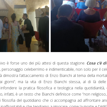
sivo è forse uno dei più attesi di questa stagione.
Cosa c’è di
, personaggio celeberrimo e indimenticabile, non solo per il ce
à dimostra l’attaccamento di Enzo Bianchi al tema della mortal
ai giorni”; ma la vita di Enzo Bianchi stessa, al di là dell
nfondere la pratica filosofica e teologica nella quotidianità, 
sto, infatti, è un testo che Bianchi definisce come “non religioso
i filosofia del quotidiano che ci accompagna ad affrontare an
 inaffrontabili e che tendiamo a ignorare, come la morte e l’aldil