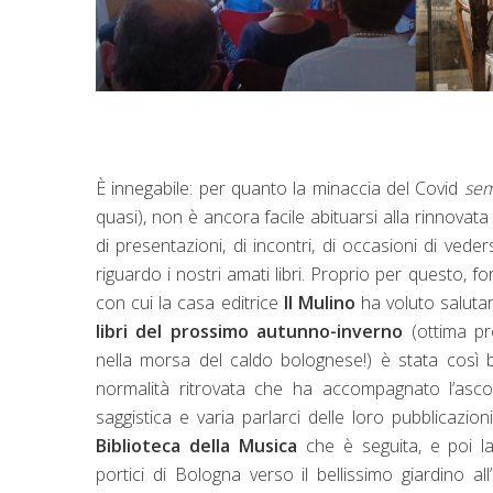
È innegabile: per quanto la minaccia del Covid
sem
quasi), non è ancora facile abituarsi alla rinnovata 
di presentazioni, di incontri, di occasioni di vede
riguardo i nostri amati libri. Proprio per questo, fo
con cui la casa editrice
Il Mulino
ha voluto salutare
libri del prossimo autunno-inverno
(ottima pro
nella morsa del caldo bolognese!) è stata così b
normalità ritrovata che ha accompagnato l’ascolt
saggistica e varia parlarci delle loro pubblicazio
Biblioteca della Musica
che è seguita, e poi la
portici di Bologna verso il bellissimo giardino a