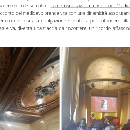
arentemente semplice:
come risuonava la musica nel Medio
racconto del medioevo prende vita con una dinamicità assoluta
mico rivoltosi alla divulgazione scientifica può infondere all
a e va, diventa una traccia da rincorrere, un ricordo affascin