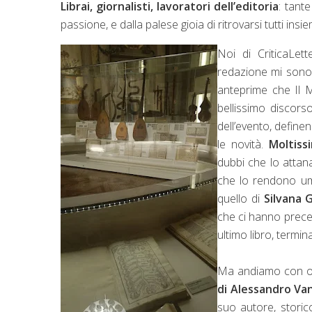
Librai, giornalisti, lavoratori dell’editoria
: tant
passione, e dalla palese gioia di ritrovarsi tutti ins
Noi di CriticaLett
redazione mi sono 
anteprime che Il M
bellissimo discorso
dell’evento, defin
le novità.
Moltiss
dubbi che lo attan
che lo rendono um
quello di
Silvana 
che ci hanno prece
ultimo libro, termin
Ma andiamo con ordi
di Alessandro Van
suo autore, storic