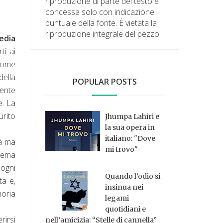
riproduzione di parte del testo è
concessa solo con indicazione
puntuale della fonte. È vietata la
riproduzione integrale del pezzo.
edia
ti ai
 come
della
POPULAR POSTS
mente
e. La
urito
Jhumpa Lahiri e
la sua opera in
italiano: "Dove
tà ma
mi trovo"
stema
 ogni
Quando l’odio si
ta e,
insinua nei
moria
legami
quotidiani e
rirsi
nell’amicizia: “Stelle di cannella”