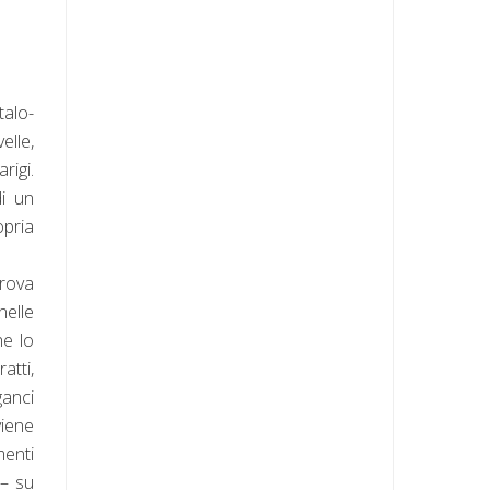
talo-
elle,
rigi.
di un
opria
trova
nelle
he lo
tti,
ganci
iene
menti
 – su