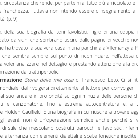
 circostanza che rende, per parte mia, tutto più arricciolato e
ma franchezza. Tuttavia non intendo essere d'insegnamento a
. (p. 9)
 della sua biografia dai toni favolistici. Figlio di una coppia i
dato da vicini che sembrano uscire dalle pagine di vecchie nov
e ha trovato la sua vera casa in una panchina a Villemanzy a Pa
" che sembra sempre sul punto di incominciare, nell'attesa 
 voler analizzare nel dettaglio e prestando attenzione alla pr
razione dai tratti iperbolici.
ormazione
Storia delle mie ossa
di Francesco Leto. Ci si ri
 mondiale: dal rivolgersi direttamente al lettore per coinvolgerli 
e al suo andare in profondità su ogni minuzia delle persone c
i e canzonatorie, fino all'estrema autocentratura e, a tra
Holden Caulfield. È una biografia in cui riuscire a trovare ag
egli eventi non è un'operazione semplice anche perché si v
 di stile che mescolano costrutti barocchi e favolistici, riferi
 alternanza con elementi dialettali e scelte fonetiche insolite