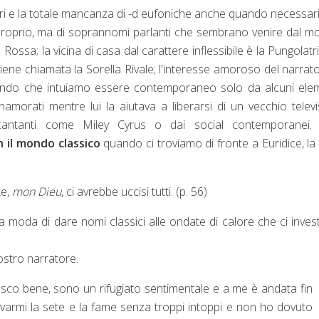
propri e la totale mancanza di -d eufoniche anche quando necessari
roprio, ma di soprannomi parlanti che sembrano venire dal 
 Rossa; la vicina di casa dal carattere inflessibile è la Pungolatr
ene chiamata la Sorella Rivale; l'interesse amoroso del narrat
o mondo che intuiamo essere contemporaneo solo da alcuni ele
namorati mentre lui la aiutava a liberarsi di un vecchio telev
cantanti come Miley Cyrus o dai social contemporanei.
 il mondo classico
quando ci troviamo di fronte a Euridice, la f
te,
mon Dieu
, ci avrebbe uccisi tutti. (p. 56)
la moda di dare nomi classici alle ondate di calore che ci inve
ostro narratore.
osco bene, sono un rifugiato sentimentale e a me è andata fin
armi la sete e la fame senza troppi intoppi e non ho dovuto