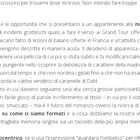
 scoscesi per trovarmi dove mi trovo. Non intendo fare troppe
e e le opportunità che si presentano a un appartenente alla
m
o di incidenti grotteschi quasi a fare il verso ai Grand Tour offer
cario fatto di lezioni di italiano offerte in Francia e un'attività
 vengono descritte in maniera acuta. Il desiderio di apparenza 
nere una pelliccia di cui poi si stufa subito e fa modificare tal
è pungente nello scoprire la debolezza di carattere della madr
fuori dal tempo e che non riordina i gelati fino a che non ha esa
corda le cattive venditrici di caramelle di Dahl.
 testo in cui davvero seguiamo una vita senza grosse particolari
 facile gioco di parole in riferimento al titolo – in cui poi il si
ppo smaccato – ma è il fulcro del romanzo ovvero la ricerca di
i su come ci siamo formati
e a cosa dobbiamo la nostra vi
dettagliata memoria singola sia un tassello della più ampia me
ocentrico
: se si usa l'espressione "guardarsi l'ombelico" per rife