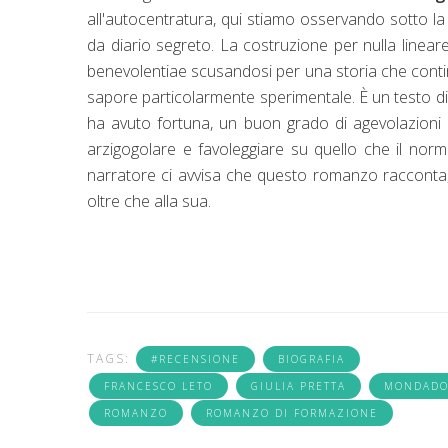
all'autocentratura, qui stiamo osservando sotto la p
da diario segreto. La costruzione per nulla lineare, 
benevolentiae scusandosi per una storia che conti
sapore particolarmente sperimentale. È un testo di
ha avuto fortuna, un buon grado di agevolazioni 
arzigogolare e favoleggiare su quello che il norma
narratore ci avvisa che questo romanzo racconta,
oltre che alla sua.
TAGS:
#RECENSIONE
BIOGRAFIA
FRANCESCO LETO
GIULIA PRETTA
MONDADO
ROMANZO
ROMANZO DI FORMAZIONE