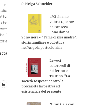
di Helga Schneider
quasi
tatio
né ha
«Mi chiamo
Vitória Queiroz
e che
da Fonseca.
dover
Sono donna.
he il
Sono nera»: "Fame di mia madre",
toria
storia familiare e collettiva
nell'Angola postcoloniale
retta
Le voci
autorevoli di
Solferino e
Taurino. “La
società sospesa” contro la
precarietà lavorativa ed
esistenziale del presente
"Gran Galà con