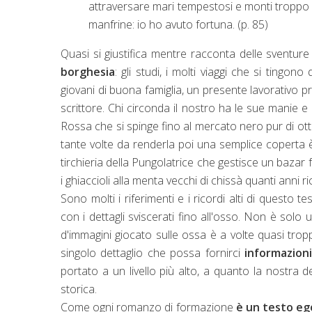
attraversare mari tempestosi e monti troppo
manfrine: io ho avuto fortuna. (p. 85)
Quasi si giustifica mentre racconta delle sventur
borghesia
: gli studi, i molti viaggi che si tingon
giovani di buona famiglia, un presente lavorativo pre
scrittore. Chi circonda il nostro ha le sue manie e
Rossa che si spinge fino al mercato nero pur di otte
tante volte da renderla poi una semplice coperta 
tirchieria della Pungolatrice che gestisce un bazar 
i ghiaccioli alla menta vecchi di chissà quanti anni ri
Sono molti i riferimenti e i ricordi alti di questo
con i dettagli sviscerati fino all'osso. Non è solo un
d'immagini giocato sulle ossa è a volte quasi tro
singolo dettaglio che possa fornirci
informazion
portato a un livello più alto, a quanto la nostra 
storica.
Come ogni romanzo di formazione
è un testo eg