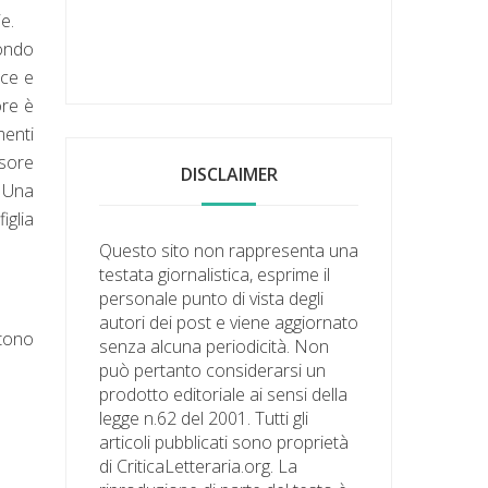
e.
mondo
ice e
ore è
menti
isore
DISCLAIMER
 Una
iglia
Questo sito non rappresenta una
testata giornalistica, esprime il
personale punto di vista degli
autori dei post e viene aggiornato
stono
senza alcuna periodicità. Non
può pertanto considerarsi un
prodotto editoriale ai sensi della
legge n.62 del 2001. Tutti gli
articoli pubblicati sono proprietà
di CriticaLetteraria.org. La