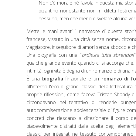
Non c'è morale né favola in questa mia storia,
bizantino nonostante non mi difetti l'estre
nessuno, men che meno disvelare alcuna verità
Mette le mani avanti il narratore di questa storia,
francese, vissuto in una città senza nome, circon
viaggiatore, inseguitore di amori senza sbocco e ch
Una biografia con una "
orditura tutta sbrendoli
qualche grande evento quando ci si accorge che, a
intimità, ogni vita è degna di un romanzo e di una nar
È una
biografia
finzionale e un
romanzo di f
all'interno l'eco di grandi classici della letteratura
proprie riflessioni, come faceva Tristan Shandy 
circondavano nel tentativo di renderle pungent
autocommiserazione adolescenziale di figure come 
concreti che riescano a direzionare il corso d
piacevolmente distratti dalla scelta degli elementi
classici ben integrati nel tessuto contemporaneo, e