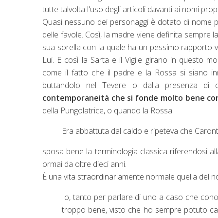
tutte talvolta l'uso degli articoli davanti ai nomi 
Quasi nessuno dei personaggi è dotato di nome p
delle favole. Così, la madre viene definita sempre la
sua sorella con la quale ha un pessimo rapporto vi
Lui. E così la Sarta e il Vigile girano in quest
come il fatto che il padre e la Rossa si siano in
buttandolo nel Tevere o dalla presenza di 
contemporaneità che si fonde molto bene con
della Pungolatrice, o quando la Rossa
Era abbattuta dal caldo e ripeteva che Caron
sposa bene la terminologia classica riferendosi al
ormai da oltre dieci anni.
È una vita straordinariamente normale quella del n
Io, tanto per parlare di uno a caso che con
troppo bene, visto che ho sempre potuto cav