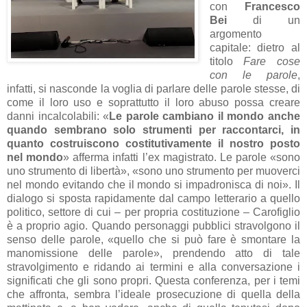
con
Francesco
Bei
di un
argomento
capitale: dietro al
titolo
Fare cose
con le parole
,
infatti, si nasconde la voglia di parlare delle parole stesse, di
come il loro uso e soprattutto il loro abuso possa creare
danni incalcolabili: «
Le parole cambiano il mondo anche
quando sembrano solo strumenti per raccontarci, in
quanto costruiscono costitutivamente il nostro posto
nel mondo
» afferma infatti l’ex magistrato. Le parole «sono
uno strumento di libertà», «sono uno strumento per muoverci
nel mondo evitando che il mondo si impadronisca di noi». Il
dialogo si sposta rapidamente dal campo letterario a quello
politico, settore di cui – per propria costituzione – Carofiglio
è a proprio agio. Quando personaggi pubblici stravolgono il
senso delle parole, «quello che si può fare è smontare la
manomissione delle parole», prendendo atto di tale
stravolgimento e ridando ai termini e alla conversazione i
significati che gli sono propri. Questa conferenza, per i temi
che affronta, sembra l’ideale prosecuzione di quella della