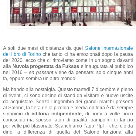
A soli due mesi di distanza da quel
Salone Internazionale
del libro di Torino
che tanto ci ha emozionati dopo la pausa
del 2020, ecco che ci ritroviamo come in un sogno davanti
alla
Nuvola progettata da Fuksas
e inaugurata al pubblico
nel 2016 –
en passant
viene da pensare: solo cinque anni
fa, eppure sembra un altro mondo!
Ma bando alla nostalgia. Questo martedì 7 dicembre è pieno
di eventi, ci sono decine di stand da visitare e nuove uscite
da acquistare. Senza l’ingombro dei grandi marchi presenti
al Salone, la fiera della piccola e media editoria è da sempre
sinonimo di
editoria indipendente
, di nomi a volte poco
conosciuti ma spesso latori di qualità, trampolini di lancio
per vette più blasonate. Scarichiamo l’app Plpl – che, c’è da
dirlo, a differenza di quella del Salone funziona alla