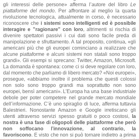
gli interessi delle persone» afferma l’autore del libro
Le
piattaforme del mondo
. Per affrontare al meglio la quarta
rivoluzione tecnologica, attualmente in corso, è necessario
riconoscere che
i sistemi sono intelligenti ed è possibile
interagire e "ragionare" con loro
, altrimenti si rischia di
divenire spettatori passivi i cui dati sono facile preda di
manipolazione e sfruttamento. A tal proposito, continua, «gli
americani più che gli europei cominciano a realizzare che
alcune piattaforme e alcuni sistemi non statali sono troppo
grandi». Gli esempi si sprecano: Twitter, Amazon, Microsoft.
La domanda è spontanea: come ci si deve regolare con loro,
dal momento che parliamo di libero mercato? «Noi europei»,
prosegue, «abbiamo inoltre il problema che questi colossi
non solo sono troppo grandi ma soprattutto non sono
europei, bensì americani». L’Europa ha una base industriale
debole per poter competere nel grande mercato mondiale
dell’informazione. C’è uno spiraglio di luce, afferma tuttavia
Balestrieri. Nonostante Amazon e Google irretiscano gli
utenti attraverso servizi spesso gratuiti o poco costosi,
la
nostra è una fase di oligopoli delle piattaforme che però
non soffocano l’innovazione, al contrario, la
favoriscono
. E visto che non si può tornare indietro a prima