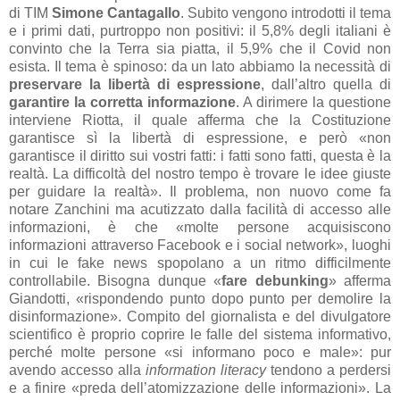
di TIM
Simone Cantagallo
. Subito vengono introdotti il tema
e i primi dati, purtroppo non positivi: il 5,8% degli italiani è
convinto che la Terra sia piatta, il 5,9% che il Covid non
esista. Il tema è spinoso: da un lato abbiamo la necessità di
preservare la libertà di espressione
, dall’altro quella di
garantire la corretta informazione
. A dirimere la questione
interviene Riotta, il quale afferma che la Costituzione
garantisce sì la libertà di espressione, e però «non
garantisce il diritto sui vostri fatti: i fatti sono fatti, questa è la
realtà. La difficoltà del nostro tempo è trovare le idee giuste
per guidare la realtà». Il problema, non nuovo come fa
notare Zanchini ma acutizzato dalla facilità di accesso alle
informazioni, è che «molte persone acquisiscono
informazioni attraverso Facebook e i social network», luoghi
in cui le fake news spopolano a un ritmo difficilmente
controllabile. Bisogna dunque «
fare debunking
» afferma
Giandotti, «rispondendo punto dopo punto per demolire la
disinformazione». Compito del giornalista e del divulgatore
scientifico è proprio coprire le falle del sistema informativo,
perché molte persone «si informano poco e male»: pur
avendo accesso alla
information literacy
tendono a perdersi
e a finire «preda dell’atomizzazione delle informazioni». La