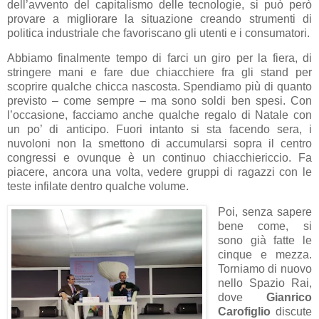
dell’avvento del capitalismo delle tecnologie, si può però
provare a migliorare la situazione creando strumenti di
politica industriale che favoriscano gli utenti e i consumatori.
Abbiamo finalmente tempo di farci un giro per la fiera, di
stringere mani e fare due chiacchiere fra gli stand per
scoprire qualche chicca nascosta. Spendiamo più di quanto
previsto – come sempre – ma sono soldi ben spesi. Con
l’occasione, facciamo anche qualche regalo di Natale con
un po’ di anticipo. Fuori intanto si sta facendo sera, i
nuvoloni non la smettono di accumularsi sopra il centro
congressi e ovunque è un continuo chiacchiericcio. Fa
piacere, ancora una volta, vedere gruppi di ragazzi con le
teste infilate dentro qualche volume.
Poi, senza sapere
bene come, si
sono già fatte le
cinque e mezza.
Torniamo di nuovo
nello Spazio Rai,
dove
Gianrico
Carofiglio
discute