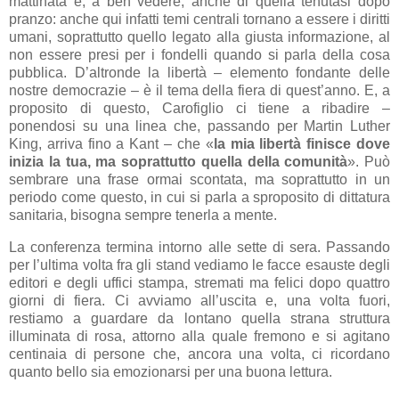
mattinata e, a ben vedere, anche di quella tenutasi dopo
pranzo: anche qui infatti temi centrali tornano a essere i diritti
umani, soprattutto quello legato alla giusta informazione, al
non essere presi per i fondelli quando si parla della cosa
pubblica. D’altronde la libertà – elemento fondante delle
nostre democrazie – è il tema della fiera di quest’anno. E, a
proposito di questo, Carofiglio ci tiene a ribadire –
ponendosi su una linea che, passando per Martin Luther
King, arriva fino a Kant – che «
la mia libertà finisce dove
inizia la tua, ma soprattutto quella della comunità
». Può
sembrare una frase ormai scontata, ma soprattutto in un
periodo come questo, in cui si parla a sproposito di dittatura
sanitaria, bisogna sempre tenerla a mente.
La conferenza termina intorno alle sette di sera. Passando
per l’ultima volta fra gli stand vediamo le facce esauste degli
editori e degli uffici stampa, stremati ma felici dopo quattro
giorni di fiera. Ci avviamo all’uscita e, una volta fuori,
restiamo a guardare da lontano quella strana struttura
illuminata di rosa, attorno alla quale fremono e si agitano
centinaia di persone che, ancora una volta, ci ricordano
quanto bello sia emozionarsi per una buona lettura.