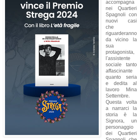
accompagna
nei Quartieri
Spagnoli con
nuovi casi
che
riguarderanno
da vicino la
sua
protagonista,
l'assistente
sociale tanto
affascinante
quanto seria
e dedita al
lavoro Mina
Settembre.
Questa volta
a narrarci la
storia è la
Signora, un
personaggio
dei Quartieri
Spagnoli che