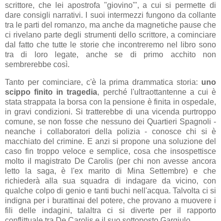
scrittore, che lei apostrofa "giovino'", a cui si permette di
dare consigli narrativi. I suoi intermezzi fungono da collante
tra le parti del romanzo, ma anche da magnetiche pause che
ci rivelano parte degli strumenti dello scrittore, a cominciare
dal fatto che tutte le storie che incontreremo nel libro sono
tra di loro legate, anche se di primo acchito non
sembrerebbe così.
Tanto per cominciare, c'è la prima drammatica storia:
uno
scippo finito in tragedia
, perché l'ultraottantenne a cui è
stata strappata la borsa con la pensione è finita in ospedale,
in gravi condizioni. Si tratterebbe di una vicenda purtroppo
comune, se non fosse che nessuno dei Quartieri Spagnoli -
neanche i collaboratori della polizia - conosce chi si è
macchiato del crimine. E anzi si propone una soluzione del
caso fin troppo veloce e semplice, cosa che insospettisce
molto il magistrato De Carolis (per chi non avesse ancora
letto la saga, è l'ex marito di Mina Settembre) e che
richiederà alla sua squadra di indagare da vicino, con
qualche colpo di genio e tanti buchi nell'acqua. Talvolta ci si
indigna per i burattinai del potere, che provano a muovere i
fili delle indagini, talaltra ci si diverte per il rapporto
conflittuale tra De Carolis e il suo sottoposto Gargiulo.