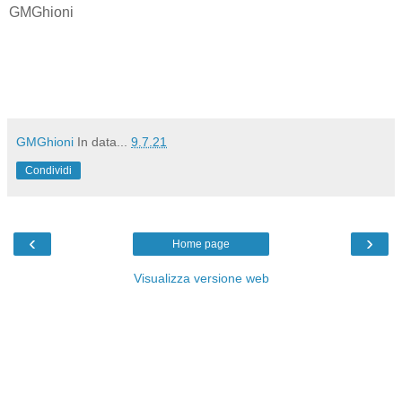
GMGhioni
GMGhioni
In data...
9.7.21
Condividi
‹
›
Home page
Visualizza versione web