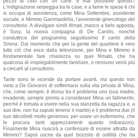
pezzo di cibo con un cane: è mai possibile questo?
L'indignazione serpeggia tra le case, e a farne le spese è chi
si occupa di assistenza, come Mina Settembre, assistente
sociale, e Mimmo Gammardella, l'avvenente ginecologo del
consultorio. A divulgare simili filmati, manco a farlo apposta,
è Susy, la nuova compagna di De Carolis, nonché
conduttrice del programma seguitissimo
Il canto della
Sirena
. Dal momento che per la gente del quartiere è vero
tutto ciò che esce dalla televisione, per Mina e Mimmo è
fondamentale fare chiarezza su quel filmato, che ha
qualcosa di inspiegabilmente familiare, o nessuno verrà più
a cercarli al consultorio.
Tante sono le vicende da portare avanti, ma questo non
vieta a De Giovanni di soffermarsi sulla vita privata di Mina,
che, come sempre, è divisa tra il problema uno (sua madre,
invadente, sempre pronta a considerare Mina un fallimento,
perché è tornata a vivere nella sua stanzetta da ragazza e, a
suo dire, non ha saputo tenersi il marito) e il problema due (il
suo décolleté molto generoso, per usare un eufemismo, che
le procura tanti apprezzamenti quanto imbarazzo).
Finalmente Mina riuscirà a confessare di essere attratta da
Mimmo? Saprà uscire da quel bozzolo di ostilità che ha