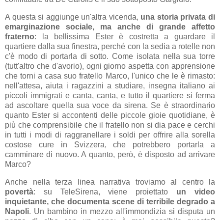
A questa si aggiunge un'altra vicenda,
una storia privata di
emarginazione sociale, ma anche di grande affetto
fraterno
: la bellissima Ester è costretta a guardare il
quartiere dalla sua finestra, perché con la sedia a rotelle non
c'è modo di portarla di sotto. Come isolata nella sua torre
(tutt'altro che d'avorio), ogni giorno aspetta con apprensione
che torni a casa suo fratello Marco, l'unico che le è rimasto:
nell'attesa, aiuta i ragazzini a studiare, insegna italiano ai
piccoli immigrati e canta, canta, e tutto il quartiere si ferma
ad ascoltare quella sua voce da sirena. Se è straordinario
quanto Ester si accontenti delle piccole gioie quotidiane, è
più che comprensibile che il fratello non si dia pace e cerchi
in tutti i modi di raggranellare i soldi per offrire alla sorella
costose cure in Svizzera, che potrebbero portarla a
camminare di nuovo. A quanto, però, è disposto ad arrivare
Marco?
Anche nella terza linea narrativa troviamo al centro la
povertà
: su TeleSirena, viene proiettato
un video
inquietante, che documenta scene di terribile degrado a
Napoli
. Un bambino in mezzo all'immondizia si disputa un