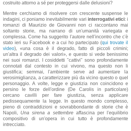
costruito attorno a sé per proteggersi dalle delusioni?
Mentre cerchiamo di risolvere con crescente suspense le
indagini, ci poniamo inevitabilmente vari
interrogativi etici
: i
romanzi di Maurizio de Giovanni non ci raccontano mai
soltanto storie, ma narrano di un'umanità variegata e
complessa. Come ha suggerito l'autore nell'incontro che c'è
stato ieri su Facebook e a cui ho partecipato (
qui trovate il
video
), «una cosa è il degrado, fatto di piccoli crimini;
un'altra il degrado dei valori», e questo si vede benissimo
nei suoi romanzi. I cosiddetti "cattivi" sono profondamente
connotati dal contesto in cui vivono, ma questo non li
giustifica; semmai, l'ambiente serve ad aumentare la
verosimiglianza, a caratterizzare più da vicino questo o quel
personaggio. A volte, legge e giustizia non coincidono e
persino le forze dell'ordine (De Carolis in particolare)
cercano cavilli per fare giustizia, senza applicare
pedissequamente la legge. In questo mondo complesso,
pieno di contraddizioni e sovrabbondante di storie che è
Napoli,
Una sirena a settembre
affascina per l'equilibrio
compositivo di un'opera in cui tutto è profondamente
intrecciato.