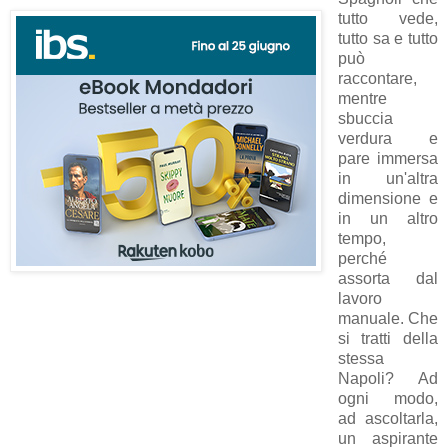
tutto vede,
tutto sa e tutto
può
raccontare,
mentre
sbuccia
verdura e
pare immersa
in un'altra
dimensione e
in un altro
tempo,
perché
assorta dal
lavoro
manuale. Che
si tratti della
stessa
Napoli? Ad
ogni modo,
ad ascoltarla,
un aspirante