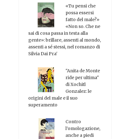
«Tu pensi che
possa essersi
fatto del male?»
«Non so. Che ne
sai di cosa passa in testa alla
gente»: brillare, assenti al mondo,
assenti a sé stessi, nel romanzo di
Silvia Dai Pra'
"Anita de Monte
ride per ultima"
di Xochitl
Gonzalez: le
origini del male e il suo
superamento
Contro
l’omologazione,
anche a piedi