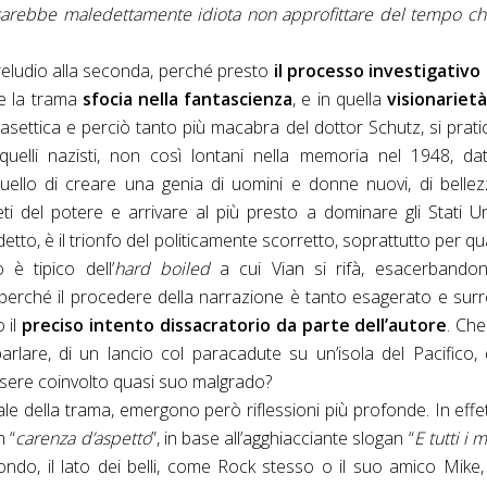
 sarebbe maledettamente idiota non approfittare del tempo c
reludio alla seconda, perché presto
il processo investigativo 
 e la trama
sfocia nella fantascienza
, e in quella
visionarietà
ca asettica e perciò tanto più macabra del dottor Schutz, si prat
elli nazisti, non così lontani nella memoria nel 1948, da
uello di creare una genia di uomini e donne nuovi, di belle
reti del potere e arrivare al più presto a dominare gli Stati Un
detto, è il trionfo del politicamente scorretto, soprattutto per q
 è tipico dell’
hard boiled
a cui Vian si rifà, esacerbandon
, perché il procedere della narrazione è tanto esagerato e surr
 il
preciso intento dissacratorio da parte dell’autore
. Che
arlare, di un lancio col paracadute su un’isola del Pacifico, 
essere coinvolto quasi suo malgrado?
ipale della trama, emergono però riflessioni più profonde.
In effet
n “
carenza d’aspetto
”, in base all’agghiacciante slogan “
E tutti i 
l mondo, il lato dei belli, come Rock stesso o il suo amico Mike