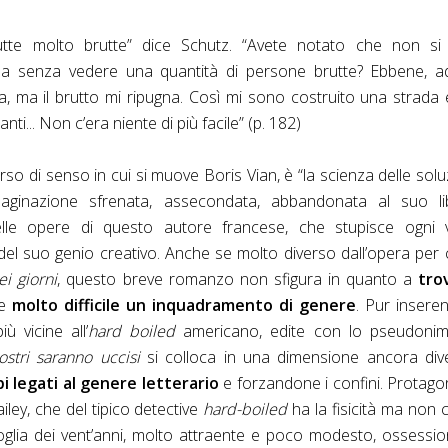
tte molto brutte” dice Schutz. “Avete notato che non si
da senza vedere una quantità di persone brutte? Ebbene, a
a, ma il brutto mi ripugna. Così mi sono costruito una strada
nti... Non c’era niente di più facile” (p. 182)
verso di senso in cui si muove Boris Vian, è “la scienza delle solu
mmaginazione sfrenata, assecondata, abbandonata al suo li
elle opere di questo autore francese, che stupisce ogni v
à del suo genio creativo. Anche se molto diverso dall’opera per 
i giorni
, questo breve romanzo non sfigura in quanto a
tro
re
molto difficile un inquadramento di genere
. Pur insere
iù vicine all’
hard boiled
americano, edite con lo pseudonim
ostri saranno uccisi
si colloca in una dimensione ancora div
i legati al genere letterario
e forzandone i confini. Protago
iley, che del tipico detective
hard-boiled
ha la fisicità ma non 
 soglia dei vent’anni, molto attraente e poco modesto, ossessi