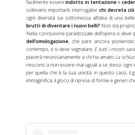
facilmente essere
indotto in tentazione
e
ceder
sollevano importanti interrogativi:
chi decreta ciò
ogni diversità sia sottomessa all’idea di una bell
brutti di diventare i nuovi belli?
Non sta proprio
Nella conclusione paradossale dell’opera si deve q
dell’omologazione
, che pare ancora pionieristic
contempo, e si deve segnalare,
E tutti i mostri sar
piacerà necessariamente a chi ha amato
La schium
riescono a non essere mai uguali a se stessi: og
per quella che è la sua unicità: in questo caso, il g
immaginifica; il gioco di riprese di forme e generi