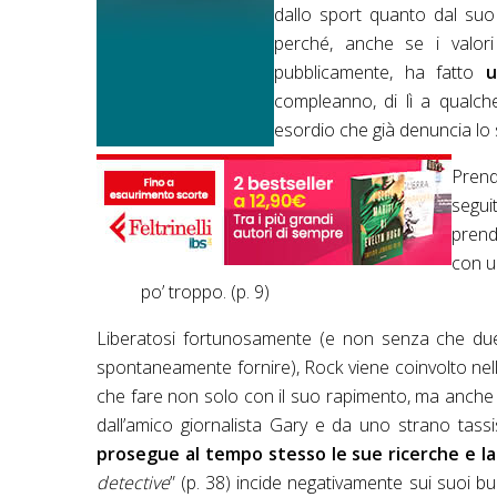
dallo sport quanto dal suo
perché, anche se i valo
pubblicamente, ha fatto
u
compleanno, di lì a qualch
esordio che già denuncia lo s
Prend
segui
prend
con u
po’ troppo. (p. 9)
Liberatosi fortunosamente (e non senza che due 
spontaneamente fornire), Rock viene coinvolto nell
che fare non solo con il suo rapimento, ma anche 
dall’amico giornalista Gary e da uno strano tassi
prosegue al tempo stesso le sue ricerche e l
detective
” (p. 38) incide negativamente sui suoi buo