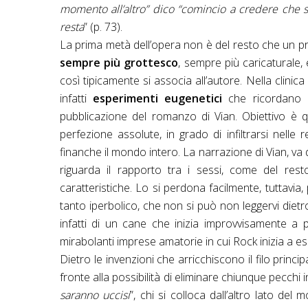
momento all’altro” dico “comincio a credere che
resta
” (p. 73).
La prima metà dell’opera non è del resto che un p
sempre più grottesco
, sempre più caricaturale,
così tipicamente si associa all’autore. Nella clini
infatti
esperimenti eugenetici
che ricordano qu
pubblicazione del romanzo di Vian. Obiettivo è q
perfezione assolute, in grado di infiltrarsi nelle 
finanche il mondo intero. La narrazione di Vian, va 
riguarda il rapporto tra i sessi, come del resto
caratteristiche. Lo si perdona facilmente, tuttavia
tanto iperbolico, che non si può non leggervi dietro
infatti di un cane che inizia improvvisamente a p
mirabolanti imprese amatorie in cui Rock inizia a 
Dietro le invenzioni che arricchiscono il filo princ
fronte alla possibilità di eliminare chiunque pecchi i
saranno uccisi
”, chi si colloca dall’altro lato de