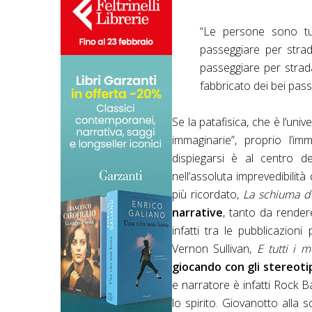
“Le persone sono tu
passeggiare per stra
passeggiare per strad
fabbricato dei bei passa
Se la patafisica, che è l’uni
immaginarie”, proprio l’i
dispiegarsi è al centro d
nell’assoluta imprevedibilit
più ricordato,
La schiuma de
narrative
, tanto da rende
infatti tra le pubblicazioni p
Vernon Sullivan,
E tutti i m
giocando con gli stereotip
e narratore è infatti Rock Ba
lo spirito. Giovanotto alla