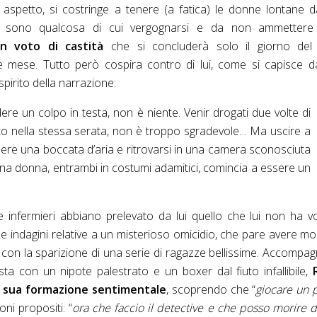
 aspetto, si costringe a tenere (a fatica) le donne lontane 
ri sono qualcosa di cui vergognarsi e da non ammettere
n voto di castità
che si concluderà solo il giorno del
e mese.
Tutto però cospira contro di lui, come si capisce 
pirito della narrazione:
ere un colpo in testa, non è niente. Venir drogati due volte di
to nella stessa serata, non è troppo sgradevole… Ma uscire a
ere una boccata d’aria e ritrovarsi in una camera sconosciuta
na donna, entrambi in costumi adamitici, comincia a essere un
infermieri abbiano prelevato da lui quello che lui non ha v
e indagini relative a un misterioso omicidio, che pare avere mo
con la sparizione di una serie di ragazze bellissime. Accompa
sta con un nipote palestrato e un boxer dal fiuto infallibile,
a sua formazione sentimentale
, scoprendo che “
giocare un p
ni propositi: “
ora che faccio il detective e che posso morire 