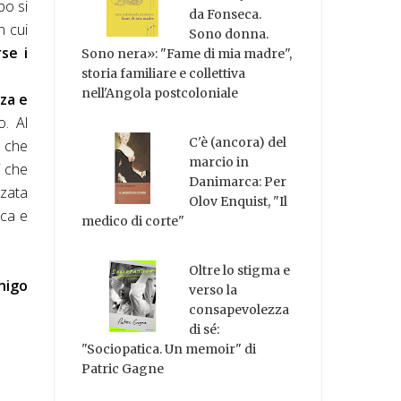
po si
da Fonseca.
n cui
Sono donna.
se i
Sono nera»: "Fame di mia madre",
storia familiare e collettiva
nell'Angola postcoloniale
za e
o. Al
C'è (ancora) del
o che
marcio in
i che
Danimarca: Per
zzata
Olov Enquist, "Il
ica e
medico di corte"
Oltre lo stigma e
nigo
verso la
consapevolezza
di sé:
"Sociopatica. Un memoir" di
Patric Gagne