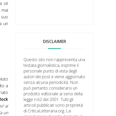
da sé
 mai
 suo
da un
DISCLAIMER
Questo sito non rappresenta una
testata giornalistica, esprime il
personale punto di vista degli
autori dei post e viene aggiornato
oluto
senza alcuna periodicità. Non
lto a
può pertanto considerarsi un
gnato
prodotto editoriale ai sensi della
Rock
legge n.62 del 2001. Tutti gli
articoli pubblicati sono proprietà
o’ ai
di CriticaLetteraria.org. La
da un