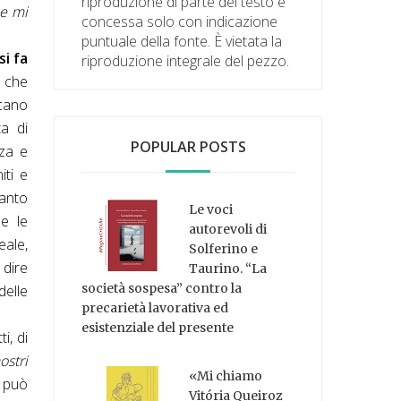
riproduzione di parte del testo è
he mi
concessa solo con indicazione
puntuale della fonte. È vietata la
si fa
riproduzione integrale del pezzo.
che
icano
ta di
POPULAR POSTS
zza e
iti e
uanto
Le voci
e le
autorevoli di
eale,
Solferino e
 dire
Taurino. “La
società sospesa” contro la
delle
precarietà lavorativa ed
esistenziale del presente
ti, di
mostri
«Mi chiamo
, può
Vitória Queiroz