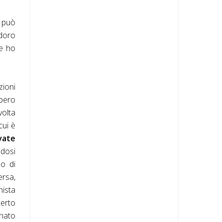
 può
doro
 e ho
zioni
bero
olta
cui è
vate
ndosi
o di
ersa,
nista
certo
onato