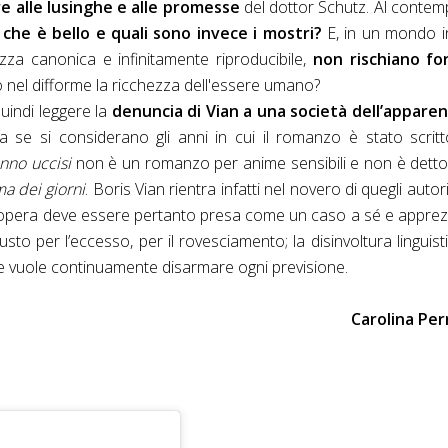
e alle lusinghe e alle promesse
del dottor Schutz. Al contem
 che è bello e quali sono invece i mostri?
E, in un mondo i
ezza canonica e infinitamente riproducibile,
non rischiano for
 nel difforme la ricchezza dell'essere umano?
uindi leggere la
denuncia di Vian a una società dell’apparen
a se si considerano gli anni in cui il romanzo è stato scritt
anno uccisi
non è un romanzo per anime sensibili e non è dett
a dei giorni
. Boris Vian rientra infatti nel novero di quegli autor
ni opera deve essere pertanto presa come un caso a sé e appre
usto per l’eccesso, per il rovesciamento; la disinvoltura linguist
 che vuole continuamente disarmare ogni previsione.
Carolina Per