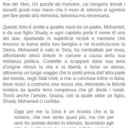
fine del libro. Un puzzle da risolvere, cui vengono trovati i
tasselli giusti man mano che il muro di silenzio si sgretola
per fare posto alla memoria, dolorosa ma necessaria.
Questo libro è scritto a quattro mani da un padre, Mohamed,
e da suo figlio Shady, e ogni capitolo porta il nome di uno
dei due, riportando in superficie ricordi e memorie che
tessono la trama della loro famiglia e ne ricostruiscono la
Storia. Mohamed è nato in Siria, ha combattuto per essa,
affrontando atroci torture in carcere a causa della sua
militanza politica. Costretto a scappare dalla sua terra
d’origine ritrovò la vita e la libertà, e forse se stesso,
attraverso un lungo viaggio che lo portò prima dall’altra parte
del mondo, negli Stati Uniti, e che si concluse infine in Italia,
dove riuscì a costruirsi una nuova vita, ritrovando la felicità
lontana da quella terra complessa che gli diede i natali.
Trovò anche l’amore, Grazia, con la quale ebbe un figlio,
Shady. Mohamed ci confida:
Oggi per me la Siria è un ricordo che si fa
lontano, che non sento quasi più, ma che per
anni ho portato dentro in silenzio, tacendolo agli