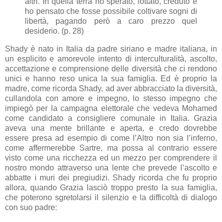
altri. In quella terra ho sperato, lottato, creduto e
ho pensato che fosse possibile coltivare sogni di
libertà, pagando però a caro prezzo quel
desiderio. (p. 28)
Shady è nato in Italia da padre siriano e madre italiana, in
un esplicito e amorevole intento di interculturalità, ascolto,
accettazione e comprensione delle diversità che ci rendono
unici e hanno reso unica la sua famiglia. Ed è proprio la
madre, come ricorda Shady, ad aver abbracciato la diversità,
cullandola con amore e impegno, lo stesso impegno che
impiegò per la campagna elettorale che vedeva Mohamed
come candidato a consigliere comunale in Italia. Grazia
aveva una mente brillante e aperta, e credo dovrebbe
essere presa ad esempio di come l’Altro non sia l’inferno,
come affermerebbe Sartre, ma possa al contrario essere
visto come una ricchezza ed un mezzo per comprendere il
nostro mondo attraverso una lente che prevede l’ascolto e
abbatte i muri dei pregiudizi. Shady ricorda che fu proprio
allora, quando Grazia lasciò troppo presto la sua famiglia,
che poterono sgretolarsi il silenzio e la difficoltà di dialogo
con suo padre: