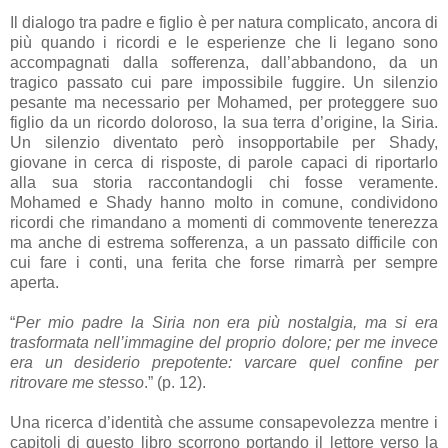
Il dialogo tra padre e figlio è per natura complicato, ancora di
più quando i ricordi e le esperienze che li legano sono
accompagnati dalla sofferenza, dall’abbandono, da un
tragico passato cui pare impossibile fuggire. Un silenzio
pesante ma necessario per Mohamed, per proteggere suo
figlio da un ricordo doloroso, la sua terra d’origine, la Siria.
Un silenzio diventato però insopportabile per Shady,
giovane in cerca di risposte, di parole capaci di riportarlo
alla sua storia raccontandogli chi fosse veramente.
Mohamed e Shady hanno molto in comune, condividono
ricordi che rimandano a momenti di commovente tenerezza
ma anche di estrema sofferenza, a un passato difficile con
cui fare i conti, una ferita che forse rimarrà per sempre
aperta.
“
Per mio padre la Siria non era più nostalgia, ma si era
trasformata nell’immagine del proprio dolore; per me invece
era un desiderio prepotente: varcare quel confine per
ritrovare me stesso
.” (p. 12).
Una ricerca d’identità che assume consapevolezza mentre i
capitoli di questo libro scorrono portando il lettore verso la