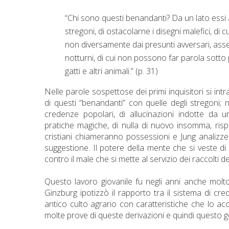
“Chi sono questi benandanti? Da un lato essi
stregoni, di ostacolarne i disegni malefici, di cur
non diversamente dai presunti avversari, asse
notturni, di cui non possono far parola sotto 
gatti e altri animali.” (p. 31)
Nelle parole sospettose dei primi inquisitori si in
di questi “benandanti” con quelle degli stregoni;
credenze popolari, di allucinazioni indotte da un
pratiche magiche, di nulla di nuovo insomma, risp
cristiani chiameranno possessioni e Jung analizz
suggestione. Il potere della mente che si veste di 
contro il male che si mette al servizio dei raccolti de
Questo lavoro giovanile fu negli anni anche molto 
Ginzburg ipotizzò il rapporto tra il sistema di c
antico culto agrario con caratteristiche che lo 
molte prove di queste derivazioni e quindi questo g