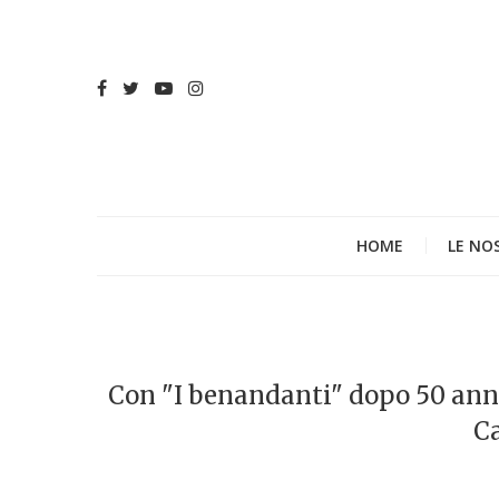
HOME
LE NO
Con "I benandanti" dopo 50 anni 
C