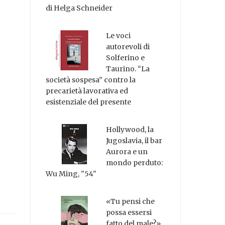
di Helga Schneider
Le voci
autorevoli di
Solferino e
Taurino. “La
società sospesa” contro la
precarietà lavorativa ed
esistenziale del presente
Hollywood, la
Jugoslavia, il bar
Aurora e un
mondo perduto:
Wu Ming, "54"
«Tu pensi che
possa essersi
fatto del male?»