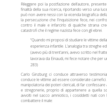
Rileggere poi la postfazione dell’autore, presente
finalità della sua ricerca, riportando verso una lu
può non avere nessi con la vicenda biografica dell
la persecuzione che l’Inquisizione fece, nei confron
contro il male e infarcirlo di qualche strana cre
catastrofi che il regime nazista fece con gli ebrei.
“Quando mi proposi di studiare le vittime dell
esperienza infantile. L’analogia tra streghe e
(avevo più di trent’anni, avevo scritto nel frat
lavorava da Einaudi, mi fece notare che per un 
283)
Carlo Ginzburg ci conduce attraverso testimoni
conduce le vittime ad essere considerate carnefici. 
manipolatoria dei poteri clericali, di far confessa
e stregonerie, proprio di appartenere a quella s
avvolti nel sacco amniotico, i cosiddetti nati con
combattere il male: