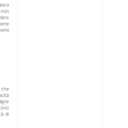
ntera
o non
edere
 bene
menti
 che
acità
ligne
scono
tà di