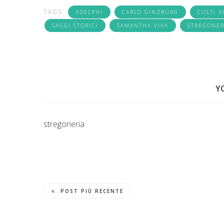
TAGS:
ADELPHI
CARLO GINZBURG
CULTI A
SAGGI STORICI
SAMANTHA VIVA
STREGONER
Y
stregoneria
POST PIÙ RECENTE