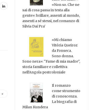
«Non so. Che ne
sai di cosa passa in testa alla
gente»: brillare, assenti al mondo,
assenti a sé stessi, nel romanzo di
Silvia Dai Pra'
«Mi chiamo
Vitória Queiroz
da Fonseca.
Sono donna.
Sono nera»: "Fame di mia madre",
storia familiare e collettiva
nell'Angola postcoloniale
Il romanzo
come strumento
di conoscenza.
La biografia di
Milan Kundera