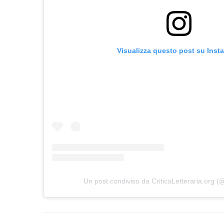
Visualizza questo post su Inst
Un post condiviso da CriticaLetteraria.org (@c