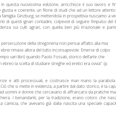
 in questa nuovissima edizione, arricchisce il suo lavoro e l’i
ce giusta e coerente, un filone di studi che ad un lettore attent
a famiglia Ginzburg, se mettendola in prospettiva riusciamo a v
ti di questi ignari contadini, colpevoli di seguire l’impulso del
denza sui culti agrari, con quella ben più irrazionale e pari
a persecuzione della stregoneria non pensai affatto alla mia
d ebrei rimase allora del tutto inconsapevole. Emerse di colpo
tempo vari libri) quando Paolo Fossati, storico dell’arte che
ebreo la scelta di studiare streghe ed eretici era ovvia”. (p.
anze e atti processuali, e costruisce man mano la parabola
Ciò che si mette in evidenza, a partire dal dato storico, è la cap
re ad uomini e donne che cercavano di affrancarsi da pratiche ma
chiera. I benandanti, per la tradizione, erano coloro che na
 la camicia, che avevano già dalla nascita una speciale capaci