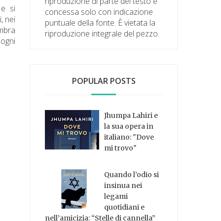
riproduzione di parte del testo è
e si
concessa solo con indicazione
, nei
puntuale della fonte. È vietata la
embra
riproduzione integrale del pezzo.
 ogni
POPULAR POSTS
Jhumpa Lahiri e
la sua opera in
italiano: "Dove
mi trovo"
Quando l’odio si
insinua nei
legami
quotidiani e
nell’amicizia: “Stelle di cannella”