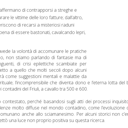
 affermano di contrapporsi a streghe e
are le vittime delle loro fatture; dall’altro,
riscono di recarsi a misteriosi raduni
pena di essere bastonati, cavalcando lepri,
travede la volontà di accomunare le pratiche
 no, non stiamo parlando di fantasie ma di
guenti, di crisi epilettiche scambiate per
etto a quello che molti secoli dopo alcuni
erà come suggestioni mentali e malattie da
rituale; l’incomprensibile che diventa dono e l’eterna lotta del
i contadini del Friuli, a cavallo tra 500 e 600.
contestato, perché basandosi sugli atti dei processi inquisitor
redenze molto diffuse nel mondo contadino, come l’evoluzione 
accomunano anche allo sciamanesimo. Per alcuni storici non c’
ettò una luce non proprio positiva su questa ricerca.