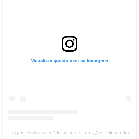
Visualizza questo post su Instagram
Un post condiviso da CriticaLetteraria.org (@criticaletteraria)