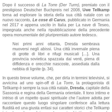
Dopo il successo di
La Torre (Der Turm)
, premiato con il
prestigioso Deutscher Buchpreis nel 2008,
Uwe Tellkamp
torna ad esplorare la storia della sua città natale con un
nuovo racconto,
Le cose di Carus
, pubblicato in Germania
nel 2017 e appena uscito in Italia per La nave di Teseo,
impegnata anche nella ripubblicazione della precedente
opera monumentale del pluripremiato autore tedesco.
Nei primi anni ottanta, Dresda sembrava
muoversi negli abissi. Una città invernale piena
di grotte di libri e rifugi musicali […]. Una
provincia sovietica spazzata dai venti, piena di
diffidenza e orecchie nascoste, assediata dalla
nebbia di lignite (p. 34).
In questo breve volume, che, per dirla in termini televisivi, si
avvicina ad uno spin-off di
La Torre
, la protagonista di
Tellkamp è sempre la sua città natale,
Dresda
, capitale della
Sassonia e regina della Germania orientale. Il tono intimo e
intriso di un rispetto quasi spirituale che l’autore adotta per
raccontare questo luogo singolare conferisce alla lettura
fluidità ed una giusta enfasi sui caratteri storici che Tellkamp