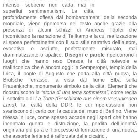
intenso, sebbene non cada mai in
superflui sentimentalismi. La città,
profondamente offesa dai bombardamenti della seconda
mondiale, viene ripercorsa nel testo anche grazie alla
presenza di alcuni schizzi di Andreas Töpfer che
incorniciano la narrazione di Tellkamp e la cui realizzazione
si sposa perfettamente con il suo stile narrativo dell’autore,
evocativo e asciutto, perfettamente misurato, mai
drammatizzante o apatico.
Disegni e parole
ripercorrono i
luoghi che hanno reso Dresda la città notevole e
malinconica che è ancora oggi: la Semperoper, tempio della
lirica, il ponte di Augusto che porta alla città nuova, la
Brülsche Terrasse, la vista dal fiume Elba sulla
Frauenkirche, monumento simbolo della città. Elementi che
ricostruiscono la
“storia di una terra sommersa”
, come recita
il sottotitolo di
La Torre (Geschichte aus einem versunkenen
Land)
, la realtà della DDR, le cui ripercussioni non
svaniscono di certo con la caduta del muro di Berlino. Viene
messa in luce, come spesso accade negli spazi che hanno
incontrato guerra e distruzione, la perdita dell’identità
originaria più pura e il processo di formazione di una nuova,
che assorbe ferite ed è rafforzata dalle cicatrici.