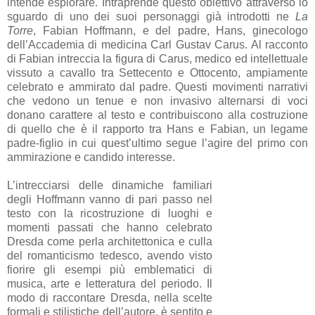
intende esplorare. Intraprende questo obiettivo attraverso lo
sguardo di uno dei suoi personaggi già introdotti ne
La
Torre
, Fabian Hoffmann, e del padre, Hans, ginecologo
dell’Accademia di medicina Carl Gustav Carus. Al racconto
di Fabian intreccia la figura di Carus, medico ed intellettuale
vissuto a cavallo tra Settecento e Ottocento, ampiamente
celebrato e ammirato dal padre. Questi movimenti narrativi
che vedono un tenue e non invasivo alternarsi di voci
donano carattere al testo e contribuiscono alla costruzione
di quello che è il rapporto tra Hans e Fabian, un legame
padre-figlio in cui quest’ultimo segue l’agire del primo con
ammirazione e candido interesse.
L’intrecciarsi delle dinamiche familiari
degli Hoffmann vanno di pari passo nel
testo con la ricostruzione di luoghi e
momenti passati che hanno celebrato
Dresda come perla architettonica e culla
del romanticismo tedesco, avendo visto
fiorire gli esempi più emblematici di
musica, arte e letteratura del periodo. Il
modo di raccontare Dresda, nella scelte
formali e stilistiche dell’autore, è sentito e