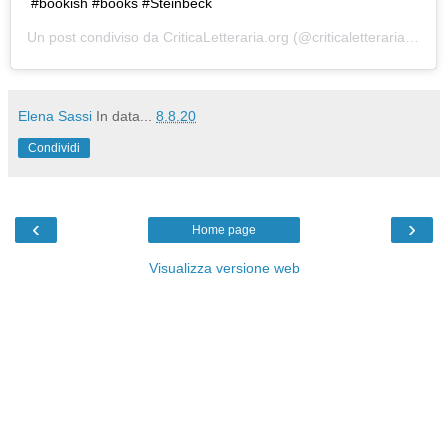
#bookish #books #Steinbeck
Un post condiviso da
CriticaLetteraria.org
(@criticaletteraria) in data:
Elena Sassi
In data...
8.8.20
Condividi
‹
›
Home page
Visualizza versione web