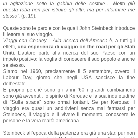
in agitazione sotto la gabbia delle costole… Metto giù
questa roba non per istruire gli altri, ma per informare me
stesso”.
(p. 19).
Queste sono le parole con le quali John Steinbeck introduce
il lettore al suo viaggio.
Viaggi con Charley – Alla ricerca dell’America
è, a tutti gli
effetti,
una esperienza di viaggio on the road per gli Stati
Uniti
.
L’autore parte alla ricerca del suo Paese con un
impeto positivo: la voglia di conoscere il suo popolo e anche
se stesso.
Siamo nel 1960, precisamente il 5 settembre, ovvero il
Labour Day, giorno che negli USA sancisce la fine
dell’estate.
E proprio perché sono gli anni ’60 i grandi cambiamenti
sono già avvenuti, lo spirito di Kerouac e la sua inquietudine
di “Sulla strada” sono ormai lontani. Se per Kerouac il
viaggio era quasi un andirivieni senza mai fermarsi per
Steinbeck, il viaggio è il vivere il momento, conoscere le
persone e la vera realtà americana.
Steinbeck all’epoca della partenza era già una star: pur non