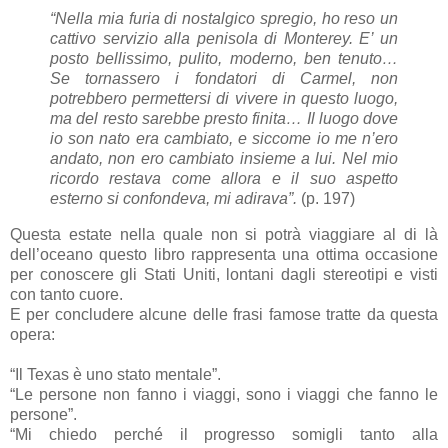
“Nella mia furia di nostalgico spregio, ho reso un
cattivo servizio alla penisola di Monterey. E’ un
posto bellissimo, pulito, moderno, ben tenuto…
Se tornassero i fondatori di Carmel, non
potrebbero permettersi di vivere in questo luogo,
ma del resto sarebbe presto finita… Il luogo dove
io son nato era cambiato, e siccome io me n’ero
andato, non ero cambiato insieme a lui. Nel mio
ricordo restava come allora e il suo aspetto
esterno si confondeva, mi adirava”.
(p. 197)
Questa estate nella quale non si potrà viaggiare al di là
dell’oceano questo libro rappresenta una ottima occasione
per conoscere gli Stati Uniti, lontani dagli stereotipi e visti
con tanto cuore.
E per concludere alcune delle frasi famose tratte da questa
opera:
“Il Texas è uno stato mentale”.
“Le persone non fanno i viaggi, sono i viaggi che fanno le
persone”.
“Mi chiedo perché il progresso somigli tanto alla