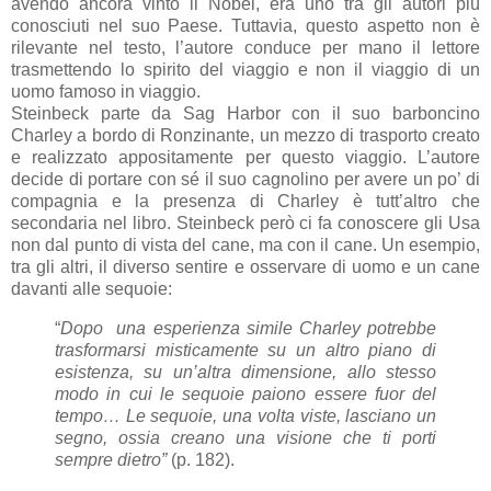
avendo ancora vinto il Nobel, era uno tra gli autori più
conosciuti nel suo Paese. Tuttavia, questo aspetto non è
rilevante nel testo, l’autore conduce per mano il lettore
trasmettendo lo spirito del viaggio e non il viaggio di un
uomo famoso in viaggio.
Steinbeck parte da Sag Harbor con il suo barboncino
Charley a bordo di Ronzinante, un mezzo di trasporto creato
e realizzato appositamente per questo viaggio.
L’autore
decide di portare con sé il suo cagnolino per avere un po’ di
compagnia e la presenza di Charley è tutt’altro che
secondaria nel libro. Steinbeck però ci fa conoscere gli Usa
non dal punto di vista del cane, ma con il cane. Un esempio,
tra gli altri, il diverso sentire e osservare di uomo e un cane
davanti alle sequoie:
“
Dopo una esperienza simile Charley potrebbe
trasformarsi misticamente su un altro piano di
esistenza, su un’altra dimensione, allo stesso
modo in cui le sequoie paiono essere fuor del
tempo… Le sequoie, una volta viste, lasciano un
segno, ossia creano una visione che ti porti
sempre dietro”
(p. 182).