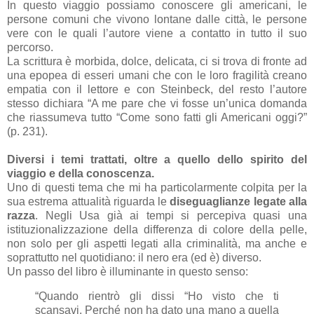
In questo viaggio possiamo conoscere gli americani, le
persone comuni che vivono lontane dalle città, le persone
vere con le quali l’autore viene a contatto in tutto il suo
percorso.
La scrittura è morbida, dolce, delicata, ci si trova di fronte ad
una epopea di esseri umani che con le loro fragilità creano
empatia con il lettore e con Steinbeck, del resto l’autore
stesso dichiara “A me pare che vi fosse un’unica domanda
che riassumeva tutto “Come sono fatti gli Americani oggi?”
(p. 231).
Diversi i temi trattati, oltre a quello dello spirito del
viaggio e della conoscenza.
Uno di questi tema che mi ha particolarmente colpita per la
sua estrema attualità riguarda le
diseguaglianze legate alla
razza
. Negli Usa già ai tempi si percepiva quasi una
istituzionalizzazione della differenza di colore della pelle,
non solo per gli aspetti legati alla criminalità, ma anche e
soprattutto nel quotidiano: il nero era (ed è) diverso.
Un passo del libro è illuminante in questo senso:
“Quando rientrò gli dissi “Ho visto che ti
scansavi. Perché non ha dato una mano a quella