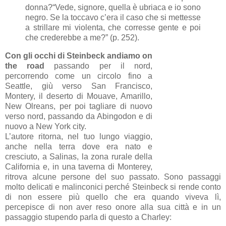
donna?
“Vede, signore, quella è ubriaca e io sono
negro. Se la toccavo c’era il caso che si mettesse
a strillare mi violenta, che corresse gente e poi
che crederebbe a me?” (p. 252).
Con gli occhi di Steinbeck andiamo on
the road
passando per il nord,
percorrendo come un circolo fino a
Seattle, giù verso San Francisco,
Montery, il deserto di Mouave, Amarillo,
New Olreans, per poi tagliare di nuovo
verso nord, passando da Abingodon e di
nuovo a New York city.
L’autore ritorna, nel tuo lungo viaggio,
anche nella terra dove era nato e
cresciuto, a Salinas, la zona rurale della
California e, in una taverna di Monterey,
ritrova alcune persone del suo passato. Sono passaggi
molto delicati e malinconici perché Steinbeck si rende conto
di non essere più quello che era quando viveva lì,
percepisce di non aver reso onore alla sua città e in un
passaggio stupendo parla di questo a Charley: