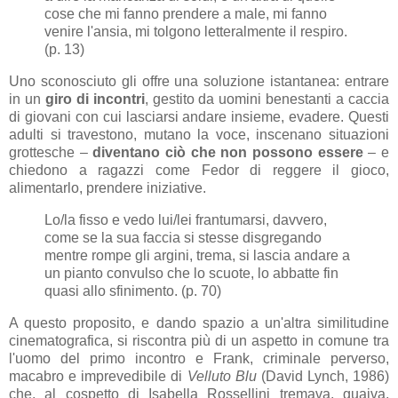
cose che mi fanno prendere a male, mi fanno
venire l'ansia, mi tolgono letteralmente il respiro.
(p. 13)
Uno sconosciuto gli offre una soluzione istantanea: entrare
in un
giro di incontri
, gestito da uomini benestanti a caccia
di giovani con cui lasciarsi andare insieme, evadere. Questi
adulti si travestono, mutano la voce, inscenano situazioni
grottesche –
diventano ciò che non possono essere
– e
chiedono a ragazzi come Fedor di reggere il gioco,
alimentarlo, prendere iniziative.
Lo/la fisso e vedo lui/lei frantumarsi, davvero,
come se la sua faccia si stesse disgregando
mentre rompe gli argini, trema, si lascia andare a
un pianto convulso che lo scuote, lo abbatte fin
quasi allo sfinimento. (p. 70)
A questo proposito, e dando spazio a un'altra similitudine
cinematografica, si riscontra più di un aspetto in comune tra
l'uomo del primo incontro e Frank, criminale perverso,
macabro e imprevedibile di
Velluto Blu
(David Lynch, 1986)
che, al cospetto di Isabella Rossellini tremava, guaiva,