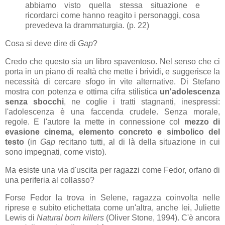
abbiamo visto quella stessa situazione e
ricordarci come hanno reagito i personaggi, cosa
prevedeva la drammaturgia. (p. 22)
Cosa si deve dire di
Gap
?
Credo che questo sia
un libro spaventoso. Nel senso che ci
porta in un piano di realtà che mette i brividi, e suggerisce la
necessità di cercare sfogo in vite alternative.
Di Stefano
mostra con potenza e ottima cifra stilistica
u
n'adolescenza
senza sbocchi
, ne coglie i tratti stagnanti, inespressi:
l'adolescenza è una faccenda crudele. Senza morale,
regole. E l'autore la mette in connessione col
mezzo di
evasione cinema, elemento concreto e simbolico del
testo
(in
Gap
recitano tutti, al di là della situazione in cui
sono impegnati, come visto).
Ma esiste una via d'uscita per ragazzi come Fedor, orfano di
una periferia al collasso?
Forse Fedor la trova in Selene, ragazza coinvolta nelle
riprese e subito etichettata come un'altra, anche lei,
Juliette
Lewis di
Natural born killers
(Oliver Stone, 1994). C'è ancora