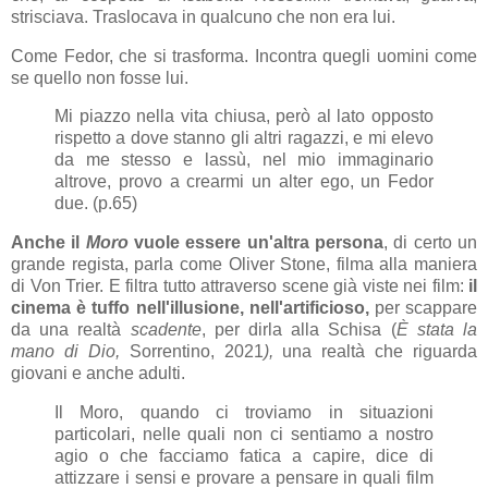
strisciava. Traslocava in qualcuno che non era lui.
Come Fedor, che si trasforma. Incontra quegli uomini come
se quello non fosse lui.
Mi piazzo nella vita chiusa, però al lato opposto
rispetto a dove stanno gli altri ragazzi, e mi elevo
da me stesso e lassù, nel mio immaginario
altrove, provo a crearmi un alter ego, un Fedor
due. (p.65)
Anche il
Moro
vuole essere un'altra persona
, di certo un
grande regista, parla come Oliver Stone, filma alla maniera
di Von Trier. E filtra tutto attraverso scene già viste nei film:
il
cinema è
tuffo nell'illusione, nell'artificioso,
per scappare
da una realtà
scadente
, per dirla alla Schisa
(
È
stata la
mano di Dio,
Sorrentino, 2021
),
una realtà che riguarda
giovani e anche adulti.
Il Moro, quando ci troviamo in situazioni
particolari, nelle quali non ci sentiamo a nostro
agio o che facciamo fatica a capire, dice di
attizzare i sensi e provare a pensare in quali film