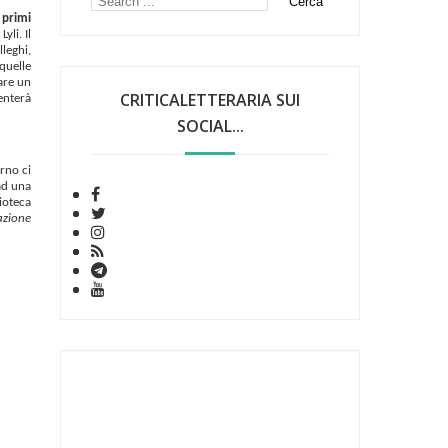
 primi
yli. Il
lleghi,
quelle
iare un
CRITICALETTERARIA SUI
enterà
SOCIAL...
erno ci
 ad una
ioteca
azione