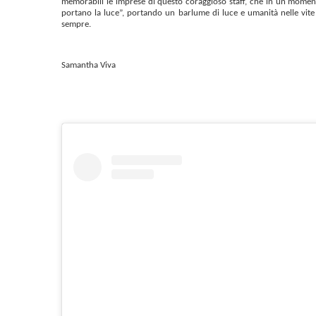
memorabili le imprese di questo coraggioso staff, che in un momento
portano la luce”, portando un barlume di luce e umanità nelle vite
sempre.
Samantha Viva