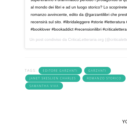
al mondo dei libri e ad un luogo storico? Lo scoprire
romanzo avvincente, edito da @garzantilibri che pr
recensirà sul sito. #libridaleggere #storie #letteratu
#booklover #bookaddict #recensionilibri #criticalette
Un post condiviso da
CriticaLetteraria.org
(@criticalett
TAGS:
EDITORE GARZANTI
GARZANTI
JANET SKESLIEN CHARLES
ROMANZO STORICO
SAMANTHA VIVA
Y