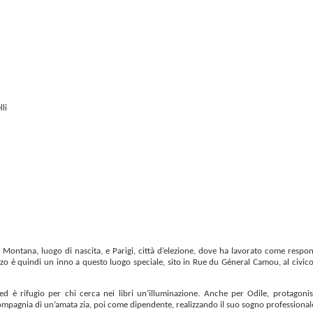
li
il Montana, luogo di nascita, e Parigi, città d’elezione, dove ha lavorato come respon
nzo è quindi un inno a questo luogo speciale, sito in Rue du Géneral Camou, al civico
 ed è rifugio per chi cerca nei libri un’illuminazione. Anche per Odile, protagonis
ompagnia di un’amata zia, poi come dipendente, realizzando il suo sogno professional