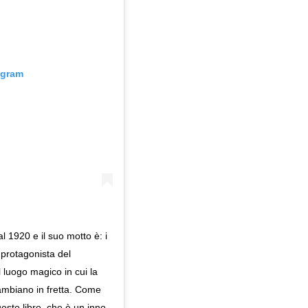
agram
al 1920 e il suo motto è: i
 protagonista del
l luogo magico in cui la
ambiano in fretta. Come
esto libro, che è un inno