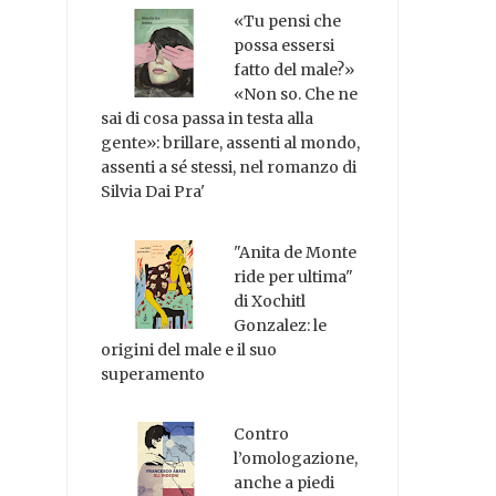
«Tu pensi che
possa essersi
fatto del male?»
«Non so. Che ne
sai di cosa passa in testa alla
gente»: brillare, assenti al mondo,
assenti a sé stessi, nel romanzo di
Silvia Dai Pra'
"Anita de Monte
ride per ultima"
di Xochitl
Gonzalez: le
origini del male e il suo
superamento
Contro
l’omologazione,
anche a piedi