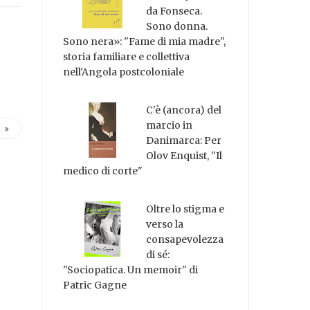
da Fonseca.
Sono donna.
Sono nera»: "Fame di mia madre",
storia familiare e collettiva
nell'Angola postcoloniale
C'è (ancora) del
marcio in
Danimarca: Per
Olov Enquist, "Il
medico di corte"
Oltre lo stigma e
verso la
consapevolezza
di sé:
"Sociopatica. Un memoir" di
Patric Gagne