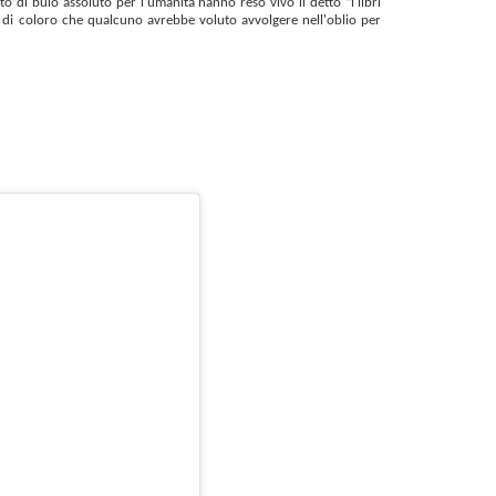
 di buio assoluto per l’umanità hanno reso vivo il detto “i libri
 di coloro che qualcuno avrebbe voluto avvolgere nell'oblio per