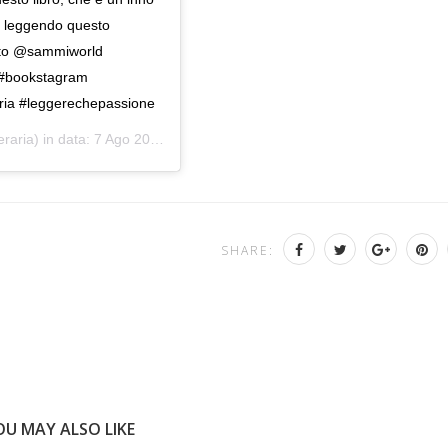
te leggendo questo
esto @sammiworld
ra #bookstagram
raria #leggerechepassione
eraria) in data:
7 Ago 2020 alle ore 6:00 PDT
SHARE:
OU MAY ALSO LIKE