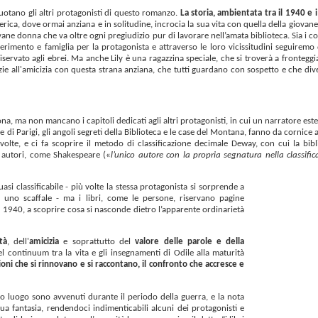
ruotano gli altri protagonisti di questo romanzo.
La storia, ambientata tra il 1940 e i
merica, dove ormai anziana e in solitudine, incrocia la sua vita con quella della giovane L
vane donna che va oltre ogni pregiudizio pur di lavorare nell’amata biblioteca. Sia i co
erimento e famiglia per la protagonista e attraverso le loro vicissitudini seguiremo 
 riservato agli ebrei. Ma anche Lily è una ragazzina speciale, che si troverà a frontegg
zie all'amicizia con questa strana anziana, che tutti guardano con sospetto e che div
na, ma non mancano i capitoli dedicati agli altri protagonisti, in cui un narratore est
vie di Parigi, gli angoli segreti della Biblioteca e le case del Montana, fanno da cornice
 volte, e ci fa scoprire il metodo di classificazione decimale Deway, con cui la bibl
o autori, come Shakespeare («
l’unico autore con la propria segnatura nella classific
asi classificabile - più volte la stessa protagonista si sorprende a
 uno scaffale - ma i libri, come le persone, riservano pagine
sto 1940, a scoprire cosa si nasconde dietro l’apparente ordinarietà
tà
, dell'
amicizia
e soprattutto del
valore delle parole e della
l continuum tra la vita e gli insegnamenti di Odile alla maturità
oni che si rinnovano e si raccontano, il confronto che accresce e
to luogo sono avvenuti durante il periodo della guerra, e la nota
 sua fantasia, rendendoci indimenticabili alcuni dei protagonisti e