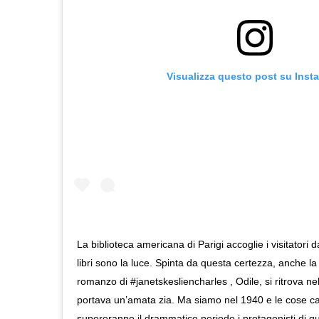
Visualizza questo post su Inst
La biblioteca americana di Parigi accoglie i visitatori d
libri sono la luce. Spinta da questa certezza, anche la
romanzo di #janetskesliencharles , Odile, si ritrova ne
portava un’amata zia. Ma siamo nel 1940 e le cose c
supereranno il drammatico periodo i protagonisti di qu