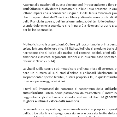
Attorno alle passioni di questa giovane così intraprendente e fiera 
anni Ottanta
, si divide tra il passato di Odile e il suo presente, in A
lettore impara così a conoscere i sogni di Odile, la sua tenacia di gio
che i frequentatori dell’American Library, diventeranno punto di rif
della Francia in guerra, dell’invasione tedesca, del terribile destino
grande dolore nella sua vita e che imparerà a ritrovarsi proprio gra
per lei indispensabile.
Molteplici sono le angolazioni, Odile e Lyli raccontano in prima perso
spiega le trame delle loro vite. 48 fitti capitoli che si snodano tra le 
narrazione che si ispira alle pagine dei romanzi celebri, citati più
americana classifica argomenti, sezioni e in qualche caso specific
decimale Deway»
p.14).
La vita di Odile scorre così metodica e ordinata, ricca di certezze, qu
dare un numero ai suoi stati d'animo e collocarli idealmente in
sorprendenti e spesso terribili, e starà proprio a lei, in quell’infau
di alcuni personaggi a lei vicini.
I temi più importanti del romanzo ci raccontano della
solidarie
comunicazione
, intesa come patrimonio da trasmettere. È infatti ne
raggiunta da Lyli che troviamo il nodo centrale del libro.
Le generazi
migliora e infine il valore della memoria.
Le vicende sono ispirate agli avvenimenti reali che proprio in ques
dell’autrice alla fine ci spiega cosa sia vero e cosa sia frutto della