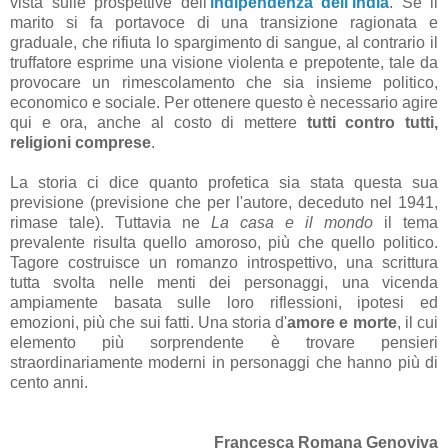
vista sulle prospettive dell'
indipendenza dell'India
. Se il
marito si fa portavoce di una transizione ragionata e
graduale, che rifiuta lo spargimento di sangue, al contrario il
truffatore esprime una visione violenta e prepotente, tale da
provocare un rimescolamento che sia insieme politico,
economico e sociale. Per ottenere questo è necessario agire
qui e ora, anche al costo di mettere
tutti contro tutti,
religioni comprese
.
La storia ci dice quanto profetica sia stata questa sua
previsione (previsione che per l'autore, deceduto nel 1941,
rimase tale). Tuttavia ne
La casa e il mondo
il tema
prevalente risulta quello amoroso, più che quello politico.
Tagore costruisce un romanzo introspettivo, una scrittura
tutta svolta nelle menti dei personaggi, una vicenda
ampiamente basata sulle loro riflessioni, ipotesi ed
emozioni, più che sui fatti. Una storia d'
amore e morte
, il cui
elemento più sorprendente è trovare pensieri
straordinariamente moderni in personaggi che hanno più di
cento anni.
Francesca Romana Genoviva