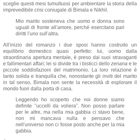
sceglie questi mesi tumultuosi per ambientare la storia della
imprevedibile crisi coniugale di Bimala e Nikhil.
Mio marito sosteneva che uomo e donna sono
uguali di fronte all'amore, perché esercitano pari
diritti l'uno sull'altra.
All'inizio del romanzo i due sposi hanno costruito un
equilibrio domestico quasi perfetto: lui, uomo dalla
straordinaria apertura mentale, è preso dai suoi stravaganti
e fallimentari affari; lei si divide tra i bisticci dello
zenana
e le
piccole soddisfazioni del matrimonio. La loro relazione è
tanto solida e tranquilla che, nonostante gli inviti del marito
in tal senso, Bimala non sente la necessità di esplorare il
mondo fuori dalla porta di casa.
Leggendo ho scoperto che noi donne siamo
definite "uccelli da voliera". Non posso parlare
per le altre, ma nella mia gabbia ci stavo bene,
non mi mancava nulla e pensavo che
nell'universo non ci fosse posto anche per la mia
gabbia.