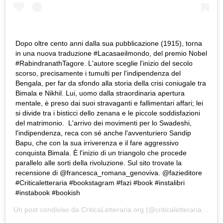
Dopo oltre cento anni dalla sua pubblicazione (1915), torna
in una nuova traduzione #Lacasaeilmondo, del premio Nobel
#RabindranathTagore. L'autore sceglie l'inizio del secolo
scorso, precisamente i tumulti per l'indipendenza del
Bengala, per far da sfondo alla storia della crisi coniugale tra
Bimala e Nikhil. Lui, uomo dalla straordinaria apertura
mentale, è preso dai suoi stravaganti e fallimentari affari; lei
si divide tra i bisticci dello zenana e le piccole soddisfazioni
del matrimonio. L'arrivo dei movimenti per lo Swadeshi,
l'indipendenza, reca con sé anche l'avventuriero Sandip
Bapu, che con la sua irriverenza e il fare aggressivo
conquista Bimala. È l'inizio di un triangolo che procede
parallelo alle sorti della rivoluzione. Sul sito trovate la
recensione di @francesca_romana_genoviva. @fazieditore
#Criticaletteraria #bookstagram #fazi #book #instalibri
#instabook #bookish
Un post condiviso da
CriticaLetteraria.org
(@criticaletteraria) in data: