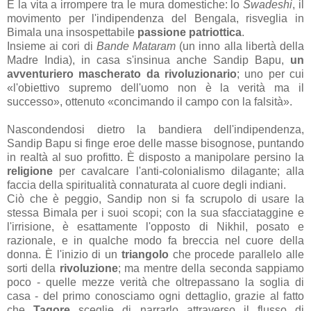
È la vita a irrompere tra le mura domestiche: lo
Swadeshi
, il
movimento per l'indipendenza del Bengala, risveglia in
Bimala una insospettabile
passione patriottica
.
Insieme ai cori di
Bande Mataram
(un inno alla libertà della
Madre India), in casa s'insinua anche Sandip Bapu,
un
avventuriero mascherato da rivoluzionario
; uno per cui
«l'obiettivo supremo dell'uomo non è la verità ma il
successo», ottenuto «concimando il campo con la falsità».
Nascondendosi dietro la bandiera dell'indipendenza,
Sandip Bapu si finge eroe delle masse bisognose, puntando
in realtà al suo profitto. È disposto a manipolare persino la
religione
per cavalcare l'anti-colonialismo dilagante; alla
faccia della spiritualità connaturata al cuore degli indiani.
Ciò che è peggio, Sandip non si fa scrupolo di usare la
stessa Bimala per i suoi scopi; con la sua sfacciataggine e
l'irrisione, è esattamente l'opposto di Nikhil, posato e
razionale, e in qualche modo fa breccia nel cuore della
donna. È l'inizio di un
triangolo
che procede parallelo alle
sorti della
rivoluzione
; ma mentre della seconda sappiamo
poco - quelle mezze verità che oltrepassano la soglia di
casa - del primo conosciamo ogni dettaglio, grazie al fatto
che
Tagore
sceglie di narrarlo attraverso il flusso di