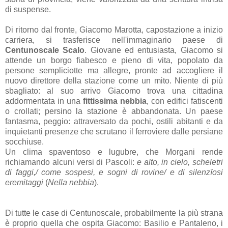
di suspense.
Di ritorno dal fronte, Giacomo Marotta, capostazione a inizio
carriera, si trasferisce nell'immaginario paese di
Centunoscale Scalo
. Giovane ed entusiasta, Giacomo si
attende un borgo fiabesco e pieno di vita, popolato da
persone sempliciotte ma allegre, pronte ad accogliere il
nuovo direttore della stazione come un mito. Niente di più
sbagliato: al suo arrivo Giacomo trova una cittadina
addormentata in una
fittissima nebbia
, con edifici fatiscenti
o crollati; persino la stazione è abbandonata. Un paese
fantasma, peggio: attraversato da pochi, ostili abitanti e da
inquietanti presenze che scrutano il ferroviere dalle persiane
socchiuse.
Un clima spaventoso e lugubre, che Morgani rende
richiamando alcuni versi di Pascoli:
e alto, in cielo, scheletri
di faggi,/ come sospesi, e sogni di rovine/ e di silenzïosi
eremitaggi
(
Nella nebbia
).
Di tutte le case di Centunoscale, probabilmente la più strana
è proprio quella che ospita Giacomo: Basilio e Pantaleno, i