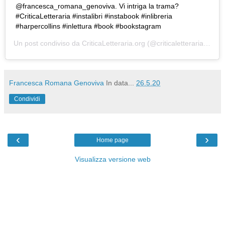
@francesca_romana_genoviva. Vi intriga la trama?
#CriticaLetteraria #instalibri #instabook #inlibreria
#harpercollins #inlettura #book #bookstagram
Un post condiviso da
CriticaLetteraria.org
(@criticaletteraria) in data:
Francesca Romana Genoviva
In data...
26.5.20
Condividi
‹
›
Home page
Visualizza versione web