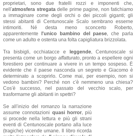
proprietari, sono due fratelli rozzi e imponenti che,
nell'
atmosfera stregata
delle prime pagine, non fatichiamo
a immaginare come degli orchi o dei piccoli giganti; gli
stessi abitanti di Centunoscale Scalo sembrano esserne
intimoriti. Né desta meno sconcerto Roberto,
apparentemente
l'unico bambino del paese
, che parla
come un adulto e ostenta una folta capigliatura brizzolata.
Tra bisbigli, occhiatacce e
leggende
, Centunoscale si
presenta come un borgo
affatturato
, pronto a espellere ogni
forestiero per continuare a vivere in un tempo sospeso. È
evidente che il paese nasconda un segreto e Giacomo è
determinato a scoprirlo. Come mai, per esempio, non si
vedono bambini? Perché non c'è nemmeno una chiesa?
Cos'è successo, nel passato del vecchio scalo, per
trasformarne gli abitanti in spettri?
Se all'inizio del romanzo la narrazione
assume connotazioni
quasi horror
, più
si procede nella lettura e più gli strani
eventi di Centunoscale portano alla luce
(tragiche) vicende umane. Il libro ricorda