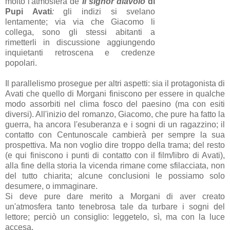
molto l'atmosfera de
Il signor diavolo
di
Pupi Avati
:
gli indizi si svelano
lentamente; via via che Giacomo li
collega, sono gli stessi abitanti a
rimetterli in discussione aggiungendo
inquietanti retroscena e credenze
popolari.
Il parallelismo prosegue per altri aspetti: sia il protagonista di
Avati che quello di Morgani finiscono per essere in qualche
modo assorbiti nel clima fosco del paesino (ma con esiti
diversi). All'inizio del romanzo, Giacomo, che pure ha fatto la
guerra, ha ancora l'esuberanza e i sogni di un ragazzino; il
contatto con Centunoscale cambierà per sempre la sua
prospettiva. Ma non voglio dire troppo della trama; del resto
(e qui finiscono i punti di contatto con il film/libro di Avati),
alla fine della storia la vicenda rimane come sfilacciata, non
del tutto chiarita; alcune conclusioni le possiamo solo
desumere, o immaginare.
Si deve pure dare merito a Morgani di aver creato
un'atmosfera tanto tenebrosa tale da turbare i sogni del
lettore; perciò un consiglio: leggetelo, sì, ma con la luce
accesa.