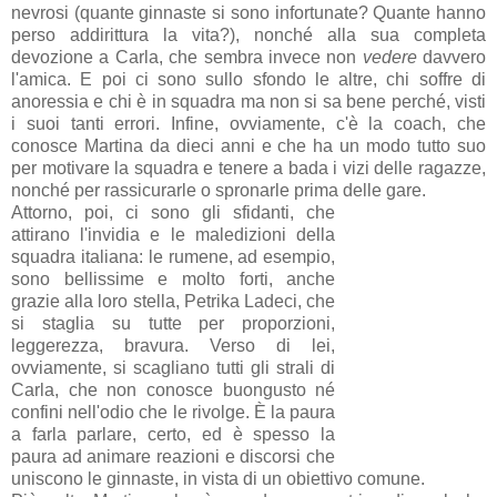
nevrosi (quante ginnaste si sono infortunate? Quante hanno
perso addirittura la vita?), nonché alla sua completa
devozione a Carla, che sembra invece non
vedere
davvero
l'amica. E poi ci sono sullo sfondo le altre, chi soffre di
anoressia e chi è in squadra ma non si sa bene perché, visti
i suoi tanti errori. Infine, ovviamente, c'è la coach, che
conosce Martina da dieci anni e che ha un modo tutto suo
per motivare la squadra e tenere a bada i vizi delle ragazze,
nonché per rassicurarle o spronarle prima delle gare.
Attorno, poi, ci sono gli sfidanti, che
attirano l'invidia e le maledizioni della
squadra italiana: le rumene, ad esempio,
sono bellissime e molto forti, anche
grazie alla loro stella, Petrika Ladeci, che
si staglia su tutte per proporzioni,
leggerezza, bravura. Verso di lei,
ovviamente, si scagliano tutti gli strali di
Carla, che non conosce buongusto né
confini nell'odio che le rivolge. È la paura
a farla parlare, certo, ed è spesso la
paura ad animare reazioni e discorsi che
uniscono le ginnaste, in vista di un obiettivo comune.