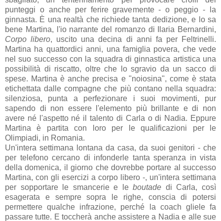
punteggi o anche per ferire gravemente - o peggio - la
ginnasta. È una realtà che richiede tanta dedizione, e lo sa
bene Martina, l'io narrante del romanzo di Ilaria Bernardini,
Corpo libero
, uscito una decina di anni fa per Feltrinelli.
Martina ha quattordici anni, una famiglia povera, che vede
nel suo successo con la squadra di ginnastica artistica una
possibilità di riscatto, oltre che lo sgravio da un sacco di
spese. Martina è anche precisa e "noiosina", come è stata
etichettata dalle compagne che più contano nella squadra:
silenziosa, punta a perfezionare i suoi movimenti, pur
sapendo di non essere l'elemento più brillante e di non
avere né l'aspetto né il talento di Carla o di Nadia. Eppure
Martina è partita con loro per le qualificazioni per le
Olimpiadi, in Romania.
Un'intera settimana lontana da casa, da suoi genitori - che
per telefono cercano di infonderle tanta speranza in vista
della domenica, il giorno che dovrebbe portare al successo
Martina, con gli esercizi a corpo libero -, un'intera settimana
per sopportare le smancerie e le
boutade
di Carla, così
esagerata e sempre sopra le righe, conscia di potersi
permettere qualche infrazione, perché la coach gliele fa
passare tutte. E toccherà anche assistere a Nadia e alle sue