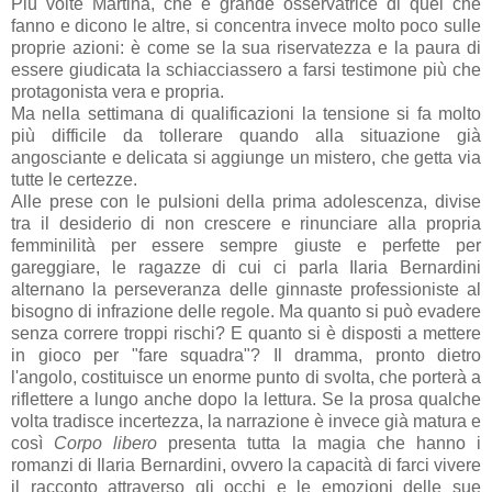
Più volte Martina, che è grande osservatrice di quel che
fanno e dicono le altre, si concentra invece molto poco sulle
proprie azioni: è come se la sua riservatezza e la paura di
essere giudicata la schiacciassero a farsi testimone più che
protagonista vera e propria.
Ma nella settimana di qualificazioni la tensione si fa molto
più difficile da tollerare quando alla situazione già
angosciante e delicata si aggiunge un mistero, che getta via
tutte le certezze.
Alle prese con le pulsioni della prima adolescenza, divise
tra il desiderio di non crescere e rinunciare alla propria
femminilità per essere sempre giuste e perfette per
gareggiare, le ragazze di cui ci parla Ilaria Bernardini
alternano la perseveranza delle ginnaste professioniste al
bisogno di infrazione delle regole. Ma quanto si può evadere
senza correre troppi rischi? E quanto si è disposti a mettere
in gioco per "fare squadra"? Il dramma, pronto dietro
l'angolo, costituisce un enorme punto di svolta, che porterà a
riflettere a lungo anche dopo la lettura. Se la prosa qualche
volta tradisce incertezza, la narrazione è invece già matura e
così
Corpo libero
presenta tutta la magia che hanno i
romanzi di Ilaria Bernardini, ovvero la capacità di farci vivere
il racconto attraverso gli occhi e le emozioni delle sue