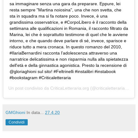
sa immaginare senza una gara da preparare. Eppure, lei
resta sempre "Martina noiosina", una che non svetta, che
sta in squadra ma si fa notare poco. Invece, è una
grandissima osservatrice, e #CorpoLibero è il racconto della
settimana alle qualificazioni in Romania, il racconto filtrato da
Marina, lei che è soprattutto testimone di quel che le avviene
intorno, e che quando deve parlare di sé, invece, sparisce e
riduce tutto a mera cronaca. In questo romanzo del 2010,
#IlariaBernardini racconta l'adolescenza attraverso una
narratrice delicatissima e non risparmia nulla alla spietatezza
dell'età e della ginnastica agonistica. Presto la recensione di
@gloriaghioni sul sito! #Feltrinelli #instalibri #instabook
#bookstagram #Criticaletteraria
Un post condiviso da
CriticaLetteraria.org
(@criticaletteraria) in data:
GMGhioni
In data...
27.4.20
Condividi