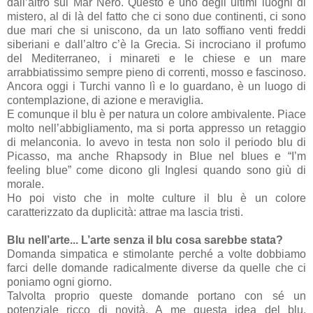
dall’altro sul Mar Nero. Questo è uno degli ultimi luoghi di
mistero, al di là del fatto che ci sono due continenti, ci sono
due mari che si uniscono, da un lato soffiano venti freddi
siberiani e dall’altro c’è la Grecia. Si incrociano il profumo
del Mediterraneo, i minareti e le chiese e un mare
arrabbiatissimo sempre pieno di correnti, mosso e fascinoso.
Ancora oggi i Turchi vanno lì e lo guardano, è un luogo di
contemplazione, di azione e meraviglia.
E comunque il blu è per natura un colore ambivalente. Piace
molto nell’abbigliamento, ma si porta appresso un retaggio
di melanconia. Io avevo in testa non solo il periodo blu di
Picasso, ma anche Rhapsody in Blue nel blues e “I’m
feeling blue” come dicono gli Inglesi quando sono giù di
morale.
Ho poi visto che in molte culture il blu è un colore
caratterizzato da duplicità: attrae ma lascia tristi.
Blu nell’arte... L’arte senza il blu cosa sarebbe stata?
Domanda simpatica e stimolante perché a volte dobbiamo
farci delle domande radicalmente diverse da quelle che ci
poniamo ogni giorno.
Talvolta proprio queste domande portano con sé un
potenziale ricco di novità. A me questa idea del blu,