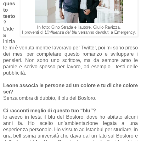
ques
to
testo
?
In foto: Gino Strada e l'autore, Giulio Ravizza.
L’ide
I proventi di
L'influenza del blu
verranno devoluti a Emergency.
a
inizia
le mi è venuta mentre lavoravo per Twitter, poi mi sono preso
dei mesi per completare questo romanzo e sviluppare i
pensieri. Non sono uno scrittore, ma da sempre amo le
parole e scrivo spesso per lavoro, ad esempio i testi delle
pubblicità.
Leone associa le persone ad un colore e tu di che colore
sei?
Senza ombra di dubbio, il blu del Bosforo.
Ci racconti meglio di questo tuo “blu”?
Io avevo in testa il blu del Bosforo, dove ho abitato alcuni
anni fa. Ho scelto un’ambientazione legata a una
esperienza personale. Ho vissuto ad Istanbul per studiare, in
una bellissima università che dava dal un lato sul Bosforo e