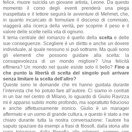
felice, muore suicida un giovane artista, Leone. Da questo
momento il corso degli eventi prenderà una piega
inaspettata e il lettore seguirà le avventure di Mehmet, che,
in quanto incaricato di formulare il discorso di commiato,
viaggerà alla ricerca della verità, per scoprire il peso e il
valore delle scelte nella vita di ognuno.
Il tema centrale del romanzo è quello della
scelta
e delle
sue conseguenze. Scegliere è un diritto e anche un dovere
individuale, al quale nessuno si può sottrarre. Ma quali sono
gli elementi che possono guidare alla scelta: la
consapevolezza di un mondo migliore? Una felicità
effimera? Un mondo nel quale esiste solo il bello?
Fino a
che punto la libertà di scelta del singolo può arrivare
senza limitare la scelta dell’altro?
Queste sono le domande che mi hanno guidata durante
l’intervista che ho potuto fare all’autore. Ci siamo in contrati
in un bar nel centro di Milano, lo sguardo di Giulio Ravizza
mi è apparso subito molto profondo, ma soprattutto fiducioso
e anche affettuosamente ironico. Giulio è un manager
affermato e un uomo di grande cultura, e questo è stato a me
chiaro durante tutta la nostra conversazione: l'autore ha
saputo spaziare da esempi a frasi di filosofi, dalla storia alle
serie televisive, dalla filosofia alle religioni, sempre con