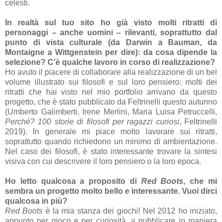
celesti.
In realtà sul tuo sito ho già visto molti ritratti di
personaggi – anche uomini – rilevanti, soprattutto dal
punto di vista culturale (da Darwin a Bauman, da
Montaigne a Wittgenstein per dire): da cosa dipende la
selezione? C’è qualche lavoro in corso di realizzazione?
Ho avuto il piacere di collaborare alla realizzazione di un bel
volume illustrato sui filosofi e sul loro pensiero: molti dei
ritratti che hai visto nel mio portfolio arrivano da questo
progetto, che è stato pubblicato da Feltrinelli questo autunno
(Umberto Galimberti, Irene Merlini, Maria Luisa Petruccelli,
Perché? 100 storie di filosofi per ragazzi curiosi
, Feltrinelli
2019). In generale mi piace molto lavorare sui ritratti,
soprattutto quando richiedono un minimo di ambientazione.
Nel caso dei filosofi, è stato interessante trovare la sintesi
visiva con cui descrivere il loro pensiero o la loro epoca.
Ho letto qualcosa a proposito di
Red Boots
, che mi
sembra un progetto molto bello e interessante. Vuoi dirci
qualcosa in più?
Red Boots
è la mia stanza dei giochi! Nel 2012 ho iniziato,
appunto per gioco e per curiosità, a pubblicare in maniera