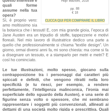
questo interesse e
Hop! edizioni, 2018
quali forme
pp. 88
assume nella tua
€ 18
opera?
Sì, è proprio vero:
CLICCA QUI PER COMPRARE IL LIBRO
amo moltissimo sia
la botanica che i tessuti! E, con mia grande gioia, l’epoca di
Jane Austen era un tripudio di stoffe, tappezzerie e motivi
floreali. Nel mio lavoro di illustratrice dedico una parte a
quello che professionalmente si chiama “textile design”. Un
giorno, ormai diversi anni fa, mi sono chiesta: ma come si fa
a disegnare un tessuto, e a stamparlo per metri e metri? E
così ho cominciato.
Le tue illustrazioni, molto spesso, giocano sulla
contrapposizione tra i personaggi dai caratteri più
spiccati e definiti, che vengono ritratti nella loro
specificità (e tu riesci, per esempio, a rendere
perfettamente, l’intelligenza malinconica, l’ironia mai
superficiale dello sguardo della Austen), e una serie di
figurine senza volto o spessore, che mi sembrano
rappresentare i soggetti più convenzionali, allineati ai
dettami di una società molto rigida e prescrittiva. Quali