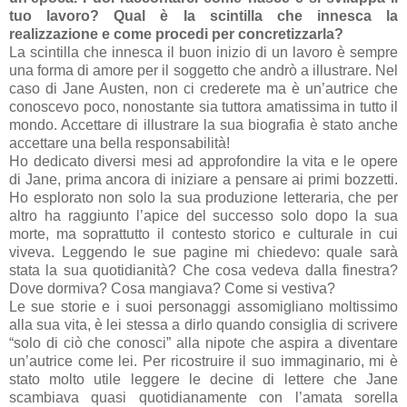
tuo lavoro? Qual è la scintilla che innesca la
realizzazione e come procedi per concretizzarla?
La scintilla che innesca il buon inizio di un lavoro è sempre
una forma di amore per il soggetto che andrò a illustrare. Nel
caso di Jane Austen, non ci crederete ma è un’autrice che
conoscevo poco, nonostante sia tuttora amatissima in tutto il
mondo. Accettare di illustrare la sua biografia è stato anche
accettare una bella responsabilità!
Ho dedicato diversi mesi ad approfondire la vita e le opere
di Jane, prima ancora di iniziare a pensare ai primi bozzetti.
Ho esplorato non solo la sua produzione letteraria, che per
altro ha raggiunto l’apice del successo solo dopo la sua
morte, ma soprattutto il contesto storico e culturale in cui
viveva. Leggendo le sue pagine mi chiedevo: quale sarà
stata la sua quotidianità? Che cosa vedeva dalla finestra?
Dove dormiva? Cosa mangiava? Come si vestiva?
Le sue storie e i suoi personaggi assomigliano moltissimo
alla sua vita, è lei stessa a dirlo quando consiglia di scrivere
“solo di ciò che conosci” alla nipote che aspira a diventare
un’autrice come lei. Per ricostruire il suo immaginario, mi è
stato molto utile leggere le decine di lettere che Jane
scambiava quasi quotidianamente con l’amata sorella