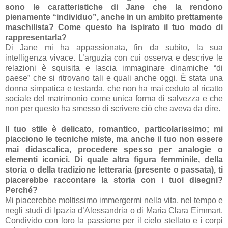
sono le caratteristiche di Jane che la rendono
pienamente “individuo”, anche in un ambito prettamente
maschilista? Come questo ha ispirato il tuo modo di
rappresentarla?
Di Jane mi ha appassionata, fin da subito, la sua
intelligenza vivace. L’arguzia con cui osserva e descrive le
relazioni è squisita e lascia immaginare dinamiche “di
paese” che si ritrovano tali e quali anche oggi. È stata una
donna simpatica e testarda, che non ha mai ceduto al ricatto
sociale del matrimonio come unica forma di salvezza e che
non per questo ha smesso di scrivere ciò che aveva da dire.
Il tuo stile è delicato, romantico, particolarissimo; mi
piacciono le tecniche miste, ma anche il tuo non essere
mai didascalica, procedere spesso per analogie o
elementi iconici. Di quale altra figura femminile, della
storia o della tradizione letteraria (presente o passata), ti
piacerebbe raccontare la storia con i tuoi disegni?
Perché?
Mi piacerebbe moltissimo immergermi nella vita, nel tempo e
negli studi di Ipazia d’Alessandria o di Maria Clara Eimmart.
Condivido con loro la passione per il cielo stellato e i corpi