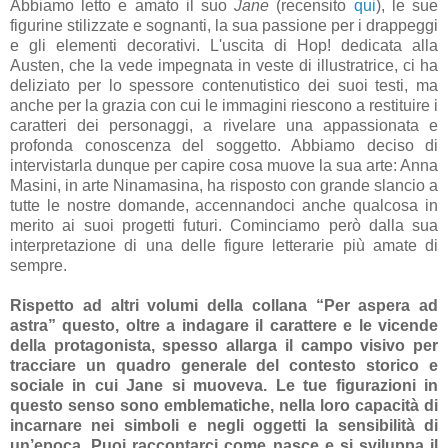
Abbiamo letto e amato il suo
Jane
(recensito
qui
), le sue
figurine stilizzate e sognanti, la sua passione per i drappeggi
e gli elementi decorativi. L'uscita di Hop! dedicata alla
Austen, che la vede impegnata in veste di illustratrice, ci ha
deliziato per lo spessore contenutistico dei suoi testi, ma
anche per la grazia con cui le immagini riescono a restituire i
caratteri dei personaggi, a rivelare una appassionata e
profonda conoscenza del soggetto. Abbiamo deciso di
intervistarla dunque per capire cosa muove la sua arte: Anna
Masini, in arte Ninamasina, ha risposto con grande slancio a
tutte le nostre domande, accennandoci anche qualcosa in
merito ai suoi progetti futuri. Cominciamo però dalla sua
interpretazione di una delle figure letterarie più amate di
sempre.
Rispetto ad altri volumi della collana “Per aspera ad
astra” questo, oltre a indagare il carattere e le vicende
della protagonista, spesso allarga il campo visivo per
tracciare un quadro generale del contesto storico e
sociale in cui Jane si muoveva. Le tue figurazioni in
questo senso sono emblematiche, nella loro capacità di
incarnare nei simboli e negli oggetti la sensibilità di
un’epoca. Puoi raccontarci come nasce e si sviluppa il