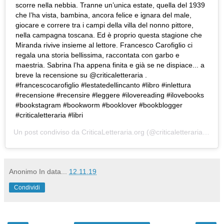
scorre nella nebbia. Tranne un’unica estate, quella del 1939
che l’ha vista, bambina, ancora felice e ignara del male,
giocare e correre tra i campi della villa del nonno pittore,
nella campagna toscana. Ed è proprio questa stagione che
Miranda rivive insieme al lettore. Francesco Carofiglio ci
regala una storia bellissima, raccontata con garbo e
maestria. Sabrina l’ha appena finita e già se ne dispiace... a
breve la recensione su @criticaletteraria .
#francescocarofiglio #lestatedellincanto #libro #inlettura
#recensione #recensire #leggere #ilovereading #ilovebooks
#bookstagram #bookworm #booklover #bookblogger
#criticaletteraria #libri
Un post condiviso da
CriticaLetteraria.org
(@criticaletteraria) in data:
Anonimo
In data...
12.11.19
Condividi