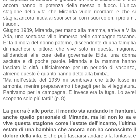
ancora hanno la potenza della messa a fuoco. L’unica
stagione della vita che Miranda vuole ricordare e che si
staglia ancora nitida ai suoi sensi, con i suoi colori, i profumi,
i suoni.
Giugno 1939, Miranda, per mano alla mamma, arriva a Villa
Ada, una sontuosa villa immersa nelle campagne toscane.
E’ la dimora del nonno paterno, discendente di una famiglia
di marchesi e pittore, che vive solo in questa magione,
affidandosi alle cure della governante Elda, una donna
asciutta e di poche parole. Miranda e la mamma hanno
lasciato la città, ufficialmente per un periodo di vacanza,
almeno questo è quanto hanno detto alla bimba.
“Ma nell’estate del 1939 mi sembrava che tutto fosse in
armonia, mentre preparavamo i bagagli per la villeggiatura.
Partivamo per la campagna. E invece era la fuga. Lo avrei
scoperto solo più tardi” (p. 8).
La guerra è alle porte, il mondo sta andando in frantumi,
anche quello personale di Miranda, ma lei non lo sa e
vive questa stagione come l’estate dell’incanto, l’ultima
estate di una bambina che ancora non ha conosciuto il
dolore della vita.
E che può lasciarsi andare alla fantasia e