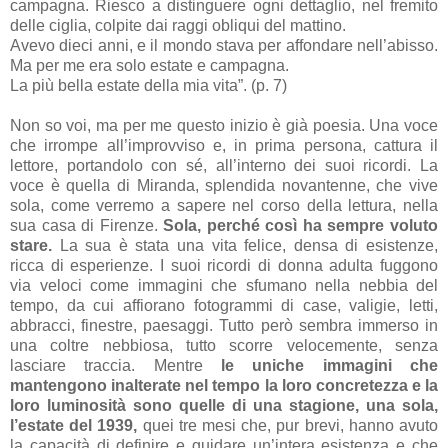
campagna. Riesco a distinguere ogni dettaglio, nel fremito
delle ciglia, colpite dai raggi obliqui del mattino.
Avevo dieci anni, e il mondo stava per affondare nell’abisso.
Ma per me era solo estate e campagna.
La più bella estate della mia vita”. (p. 7)
Non so voi, ma per me questo inizio è già poesia. Una voce
che irrompe all’improvviso e, in prima persona, cattura il
lettore, portandolo con sé, all’interno dei suoi ricordi. La
voce è quella di Miranda, splendida novantenne, che vive
sola, come verremo a sapere nel corso della lettura, nella
sua casa di Firenze.
Sola, perché così ha sempre voluto
stare.
La sua è stata una vita felice, densa di esistenze,
ricca di esperienze. I suoi ricordi di donna adulta fuggono
via veloci come immagini che sfumano nella nebbia del
tempo, da cui affiorano fotogrammi di case, valigie, letti,
abbracci, finestre, paesaggi. Tutto però sembra immerso in
una coltre nebbiosa, tutto scorre velocemente, senza
lasciare traccia. Mentre
le uniche immagini che
mantengono inalterate nel tempo la loro concretezza e la
loro luminosità sono quelle di una stagione, una sola,
l’estate del 1939,
quei tre mesi che, pur brevi, hanno avuto
la capacità di definire e guidare un’intera esistenza e che