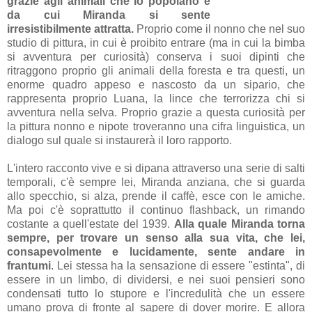
grazie agli animali che lo popolano e
da cui Miranda si sente
irresistibilmente attratta.
Proprio come il nonno che nel suo
studio di pittura, in cui è proibito entrare (ma in cui la bimba
si avventura per curiosità) conserva i suoi dipinti che
ritraggono proprio gli animali della foresta e tra questi, un
enorme quadro appeso e nascosto da un sipario, che
rappresenta proprio Luana, la lince che terrorizza chi si
avventura nella selva. Proprio grazie a questa curiosità per
la pittura nonno e nipote troveranno una cifra linguistica, un
dialogo sul quale si instaurerà il loro rapporto.
L'intero racconto vive e si dipana attraverso una serie di salti
temporali, c'è sempre lei, Miranda anziana, che si guarda
allo specchio, si alza, prende il caffè, esce con le amiche.
Ma poi c'è soprattutto il continuo flashback, un rimando
costante a quell'estate del 1939.
Alla quale Miranda torna
sempre, per trovare un senso alla sua vita, che lei,
consapevolmente e lucidamente, sente andare in
frantumi
. Lei stessa ha la sensazione di essere "estinta", di
essere in un limbo, di dividersi, e nei suoi pensieri sono
condensati tutto lo stupore e l'incredulità che un essere
umano prova di fronte al sapere di dover morire. E allora