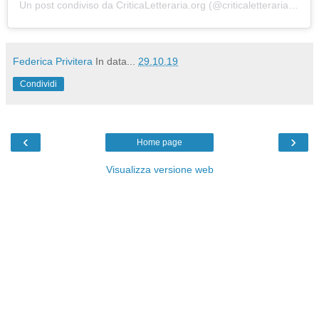
Un post condiviso da
CriticaLetteraria.org
(@criticaletteraria) in data:
Federica Privitera
In data...
29.10.19
Condividi
‹
›
Home page
Visualizza versione web