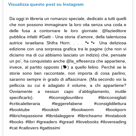
Visualizza questo post su Instagram
Da oggi in libreria un romanzo speciale, dedicato a tutti quelli
che non possono immaginare la loro vita senza una coda e
delle fusa a contornare le loro giornate. @fazieditore
pubblica infatti #Gatti - Una storia d’amore, della talentuosa
autrice israeliana Shifra Horn. . . . 🐾🐾 Una deliziosa
edizione con una sorpresa grafica tra le pagine (che non vi
diciamo ma di cui abbiamo lasciato un indizio) che, pensate
un po’, ha conquistato anche @la_effesenza che appartiene,
invece, al partito opposto (🐕) a quello felino. Perché se le
storie sono ben raccontate, non importa di cosa parlino,
saranno sempre in grado di affascinare. (Ma secondo voi la
pelliccia su cui è adagiato il volume, a chi appartiene?
Ovviamente a nessun capo d’abbigliamento, inutile
specificarlo). #ticonsigliounlibro #libriconsigliati
#criticaletteraria #leggerefabene #consiglidilettura
#booktube #bookish #bookworm #bookporn
#librichepassione #libridaleggere #libricheamo #instabook
#books #libri #igreaders #igread #ilovebooks #ilovereading
#cat #catlovers #gattissimi