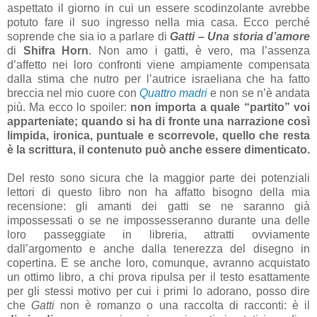
aspettato il giorno in cui un essere scodinzolante avrebbe
potuto fare il suo ingresso nella mia casa. Ecco perché
soprende che sia io a parlare di
Gatti – Una storia d’amore
di
Shifra Horn
. Non amo i gatti, è vero, ma l’assenza
d’affetto nei loro confronti viene ampiamente compensata
dalla stima che nutro per l’autrice israeliana che ha fatto
breccia nel mio cuore con
Quattro madri
e non se n’è andata
più. Ma ecco lo spoiler:
non importa a quale “partito” voi
apparteniate; quando si ha di fronte una narrazione così
limpida, ironica, puntuale e scorrevole, quello che resta
è la scrittura, il contenuto può anche essere dimenticato.
Del resto sono sicura che la maggior parte dei potenziali
lettori di questo libro non ha affatto bisogno della mia
recensione: gli amanti dei gatti se ne saranno già
impossessati o se ne impossesseranno durante una delle
loro passeggiate in libreria, attratti ovviamente
dall’argomento e anche dalla tenerezza del disegno in
copertina. E se anche loro, comunque, avranno acquistato
un ottimo libro, a chi prova ripulsa per il testo esattamente
per gli stessi motivo per cui i primi lo adorano, posso dire
che
Gatti
non è romanzo o una raccolta di racconti: è il