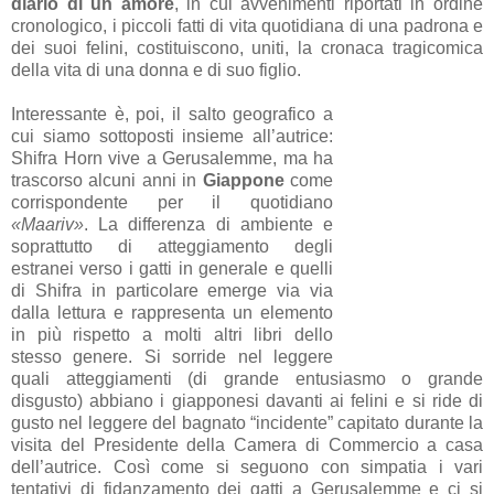
diario di un amore
, in cui avvenimenti riportati in ordine
cronologico, i piccoli fatti di vita quotidiana di una padrona e
dei suoi felini, costituiscono, uniti, la cronaca tragicomica
della vita di una donna e di suo figlio.
Interessante è, poi, il salto geografico a
cui siamo sottoposti insieme all’autrice:
Shifra Horn vive a Gerusalemme, ma ha
trascorso alcuni anni in
Giappone
come
corrispondente per il quotidiano
«Maariv»
. La differenza di ambiente e
soprattutto di atteggiamento degli
estranei verso i gatti in generale e quelli
di Shifra in particolare emerge via via
dalla lettura e rappresenta un elemento
in più rispetto a molti altri libri dello
stesso genere. Si sorride nel leggere
quali atteggiamenti (di grande entusiasmo o grande
disgusto) abbiano i giapponesi davanti ai felini e si ride di
gusto nel leggere del bagnato “incidente” capitato durante la
visita del Presidente della Camera di Commercio a casa
dell’autrice. Così come si seguono con simpatia i vari
tentativi di fidanzamento dei gatti a Gerusalemme e ci si