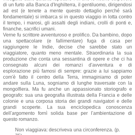
di un furto alla Banca d'Inghilterra, il gentiluomo, dirigendosi
ad est (e tenete a mente questo dettaglio perché sarà
fondamentale) si imbarca si in questo viaggio in lotta contro
il tempo, i marosi, gli assalti degli indiani, crolli di ponti e,
finanche, sacrifici umani.
Verne fu scrittore avventuroso e prolifico. Da bambino, dopo
una spettacolare (e fallimentare) fuga di casa per
raggiungere le Indie, decise che sarebbe stato un
viaggiatore, quanto meno mentale. Straordinaria la sua
produzione che conta una sessantina di opere e che ci ha
consegnato alcuni dei romanzi d'avventura e di
esplorazione più famosi di sempre: grazie a lui sappiamo
com'è fatto il centro della Terra, immaginiamo di poter
andare sulla Luna, sogniamo di lunghe traversate con la
mongolfiera. Ma fu anche un appassionato storiografo e
geografo: sua una geografia illustrata della Francia e delle
colonie e una corposa storia dei grandi navigatori e delle
grandi scoperte. La sua enciclopedica conoscenza
dell'argomento fornì solida base per l'ambientazione di
questo romanzo.
Non viaggiava: descriveva una circonferenza. (p.