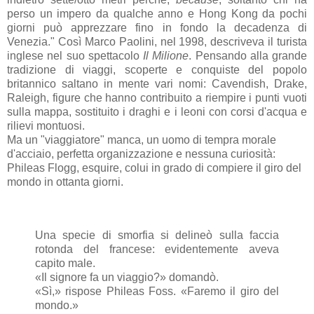
perso un impero da qualche anno e Hong Kong da pochi
giorni può apprezzare fino in fondo la decadenza di
Venezia." Così Marco Paolini, nel 1998, descriveva il turista
inglese nel suo spettacolo
Il Milione
. Pensando alla grande
tradizione di viaggi, scoperte e conquiste del popolo
britannico saltano in mente vari nomi: Cavendish, Drake,
Raleigh, figure che hanno contribuito a riempire i punti vuoti
sulla mappa, sostituito i draghi e i leoni con corsi d'acqua e
rilievi montuosi.
Ma un "viaggiatore" manca, un uomo di tempra morale
d'acciaio, perfetta organizzazione e nessuna curiosità:
Phileas Flogg, esquire, colui in grado di compiere il giro del
mondo in ottanta giorni.
Una specie di smorfia si delineò sulla faccia
rotonda del francese: evidentemente aveva
capito male.
«Il signore fa un viaggio?» domandò.
«Sì,» rispose Phileas Foss. «Faremo il giro del
mondo.»