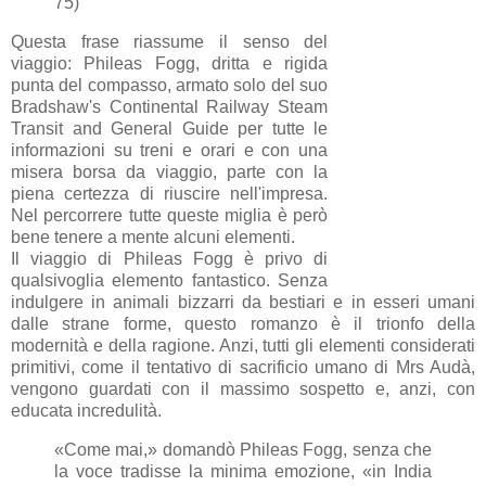
75)
Questa frase riassume il senso del
viaggio: Phileas Fogg, dritta e rigida
punta del compasso, armato solo del suo
Bradshaw's Continental Railway Steam
Transit and General Guide per tutte le
informazioni su treni e orari e con una
misera borsa da viaggio, parte con la
piena certezza di riuscire nell'impresa.
Nel percorrere tutte queste miglia è però
bene tenere a mente alcuni elementi.
Il viaggio di Phileas Fogg è privo di
qualsivoglia elemento fantastico. Senza
indulgere in animali bizzarri da bestiari e in esseri umani
dalle strane forme, questo romanzo è il trionfo della
modernità e della ragione. Anzi, tutti gli elementi considerati
primitivi, come il tentativo di sacrificio umano di Mrs Audà,
vengono guardati con il massimo sospetto e, anzi, con
educata incredulità.
«Come mai,» domandò Phileas Fogg, senza che
la voce tradisse la minima emozione, «in India