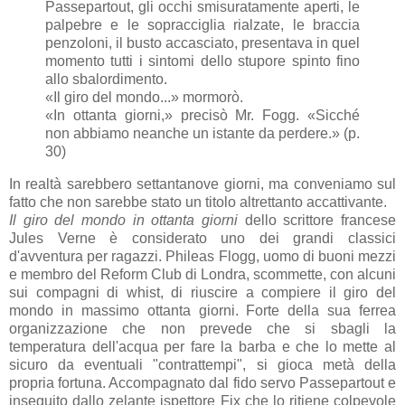
Passepartout, gli occhi smisuratamente aperti, le
palpebre e le sopracciglia rialzate, le braccia
penzoloni, il busto accasciato, presentava in quel
momento tutti i sintomi dello stupore spinto fino
allo sbalordimento.
«Il giro del mondo...» mormorò.
«In ottanta giorni,» precisò Mr. Fogg. «Sicché
non abbiamo neanche un istante da perdere.» (
p.
30)
In realtà sarebbero settantanove giorni, ma conveniamo sul
fatto che non sarebbe stato un titolo altrettanto accattivante.
Il giro del mondo in ottanta giorni
dello scrittore francese
Jules Verne è considerato uno dei grandi classici
d'avventura per ragazzi. Phileas Flogg, uomo di buoni mezzi
e membro del Reform Club di Londra, scommette, con alcuni
sui compagni di whist, di riuscire a compiere il giro del
mondo in massimo ottanta giorni. Forte della sua ferrea
organizzazione che non prevede che si sbagli la
temperatura dell'acqua per fare la barba e che lo mette al
sicuro da eventuali "contrattempi", si gioca metà della
propria fortuna. Accompagnato dal fido servo Passepartout e
inseguito dallo zelante ispettore Fix che lo ritiene colpevole