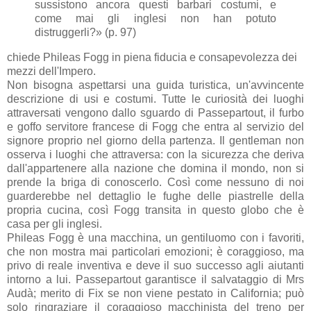
sussistono ancora questi barbari costumi, e
come mai gli inglesi non han potuto
distruggerli?» (p. 97)
chiede Phileas Fogg in piena fiducia e consapevolezza dei
mezzi dell'Impero.
Non bisogna aspettarsi una guida turistica, un'avvincente
descrizione di usi e costumi. Tutte le curiosità dei luoghi
attraversati vengono dallo sguardo di Passepartout, il furbo
e goffo servitore francese di Fogg che entra al servizio del
signore proprio nel giorno della partenza. Il gentleman non
osserva i luoghi che attraversa: con la sicurezza che deriva
dall'appartenere alla nazione che domina il mondo, non si
prende la briga di conoscerlo. Così come nessuno di noi
guarderebbe nel dettaglio le fughe delle piastrelle della
propria cucina, così Fogg transita in questo globo che è
casa per gli inglesi.
Phileas Fogg è una macchina, un gentiluomo con i favoriti,
che non mostra mai particolari emozioni; è coraggioso, ma
privo di reale inventiva e deve il suo successo agli aiutanti
intorno a lui. Passepartout garantisce il salvataggio di Mrs
Audà; merito di Fix se non viene pestato in California; può
solo ringraziare il coraggioso macchinista del treno per