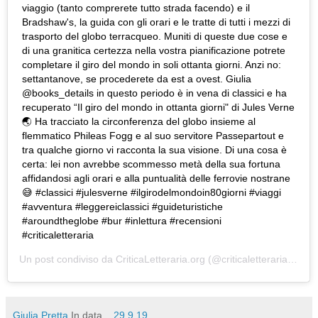
viaggio (tanto comprerete tutto strada facendo) e il
Bradshaw's, la guida con gli orari e le tratte di tutti i mezzi di
trasporto del globo terracqueo. Muniti di queste due cose e
di una granitica certezza nella vostra pianificazione potrete
completare il giro del mondo in soli ottanta giorni. Anzi no:
settantanove, se procederete da est a ovest. Giulia
@books_details in questo periodo è in vena di classici e ha
recuperato “Il giro del mondo in ottanta giorni" di Jules Verne
🌏 Ha tracciato la circonferenza del globo insieme al
flemmatico Phileas Fogg e al suo servitore Passepartout e
tra qualche giorno vi racconta la sua visione. Di una cosa è
certa: lei non avrebbe scommesso metà della sua fortuna
affidandosi agli orari e alla puntualità delle ferrovie nostrane
😅 #classici #julesverne #ilgirodelmondoin80giorni #viaggi
#avventura #leggereiclassici #guideturistiche
#aroundtheglobe #bur #inlettura #recensioni
#criticaletteraria
Un post condiviso da
CriticaLetteraria.org
(@criticaletteraria) in data:
Giulia Pretta
In data...
29.9.19