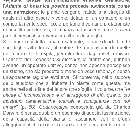
vegetale.
Grazie all'implicazione emotiva dell'autore,
l'
Atlante di botanica poetica
procede avvincente come
una narrazione
: le piante vengono trattate alla stregua di
qualsiasi altro essere vivente, dotato di un carattere e un
comportamento specifico, e pertanto diventano protagoniste
di una fitta aneddotica, si impara a conoscerle come fossero
parenti rievocati attraverso un album di famiglia.
Si scopre così della liana camaleonte, capace di adattare le
sue foglie alla forma, il colore, le dimensioni di quelle
dell'albero che la ospita, per difendersi dagli insetti erbivori.
O ancora del
Codariocalyx motorius
, la pianta che, pur non
avendo un apparato uditivo, danza non appena percepisce
un suono, che sia prodotto o meno da voce umana, e senza
un'apparente ragione evolutiva. Si conferma, nello stupore
dello studioso che si imbatte in piante come questa, ma
anche nell'attitudine del lettore che sfoglia il volume, che "
le
piante ci incuriosiscono e ci attraggono di più, quanto più
mostrano caratteristiche animali e somiglianze con noi
umani
" (p. 68).
Codariocalyx
, conosciuta già da Charles
Darwin, è senza dubbio un esempio di questa fascinazione,
della capacità della pianta di assumere veri e propri
atteggiamenti di cui non si riesce a dare pienamente conto: