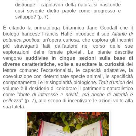
distrugge i capolavori della natura si nasconde
così sovente dietro parole come progresso e
sviluppo? (p. 7).
È citando la primatologa britannica Jane Goodall che il
biologo francese Francis Hallé introduce il suo
Atlante di
botanica poetica
: un'opera curiosa, che esplora gli incontri
più stravaganti fatti dall'autore nel corso delle sue
esplorazioni delle foreste pluviali. Le piante descritte
vengono
suddivise in cinque sezioni sulla base di
diverse caratteristiche, volte a suscitare la curiosità
del
lettore comune: l'eccezionalità, le capacità adattative, la
coevoluzione con determinate specie animali, le specificità
comportamentali e le singolarità biologiche.
Trait d'union
del
volume è il desiderio di celebrare il patrimonio naturalistico
come "
fonte di interesse e novità, ma anche di alterità e
bellezza
" (p. 7), allo scopo di incentivare le azioni volte alla
sua tutela.