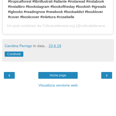
#tropicalforest #libriillustrati #atlante #instaread #instabook
#instalibro #bookstagram #bookoftheday #bookish #igreads
#igbooks #readingnow #newbook #bookaddict #booklover
#cover #bookcover #inlettura #cosebelle
Un post condiviso da
CriticaLetteraria.org
(@criticaletteraria) in data:
Carolina Pernigo
In data...
23.6.19
Condividi
‹
›
Home page
Visualizza versione web