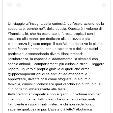
Un viaggio all'insegna della curiosità, dell'esplorazione, della
scoperta e, perché no?, della poesia. Questo è il volume di
#francishallé, che ha esplorato le foreste tropicali con il
taccuino alla mano, per dedicare alla bellezza e alla
conoscenza il giusto tempo. Il suo Atlante descrive le piante
come fossero persone, con un carattere e delle abitudini
particolari, assecondando diversi filoni tematici:
l'esuberanza, la capacità di adattamento, la simbiosi con
specie animali, i comportamenti più curiosi o strani... leggere
l'opera, un vero e proprio gioiello di quelli che ormai
@ippocampoedizioni ci ha abituati ad attenderci e
apprezzare, diventa così come sfogliare un album di
famiglia, curiosi di conoscere quel vecchio zio buffo, o quel
cugino tanto imbarazzante alle feste.
#atlantedibotanicapoetica non è quindi un volume solo per
intenditori, ma per tutti coloro che guardano affascinati
l'ambiente e i suoi infiniti misteri, e chi non vede l'ora di
saperne qualcosa in più. L'avete già letto? #botanica