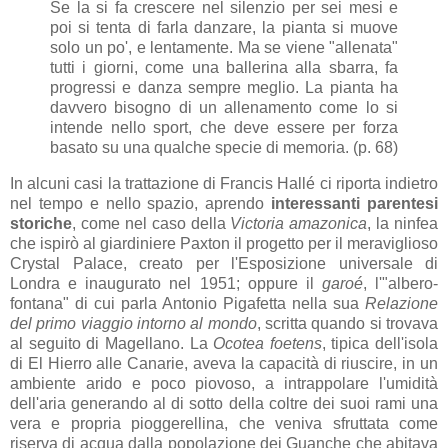
Se la si fa crescere nel silenzio per sei mesi e
poi si tenta di farla danzare, la pianta si muove
solo un po', e lentamente. Ma se viene "allenata"
tutti i giorni, come una ballerina alla sbarra, fa
progressi e danza sempre meglio. La pianta ha
davvero bisogno di un allenamento come lo si
intende nello sport, che deve essere per forza
basato su una qualche specie di memoria. (p. 68)
In alcuni casi la trattazione di Francis Hallé ci riporta indietro
nel tempo e nello spazio, aprendo
interessanti parentesi
storiche
, come nel caso della
Victoria amazonica
, la ninfea
che ispirò al giardiniere Paxton il progetto per il meraviglioso
Crystal Palace, creato per l'Esposizione universale di
Londra e inaugurato nel 1951; oppure il
garoé
, l'"albero-
fontana" di cui parla Antonio Pigafetta nella sua
Relazione
del primo viaggio intorno al mondo
, scritta quando si trovava
al seguito di Magellano. La
Ocotea foetens
, tipica dell'isola
di El Hierro alle Canarie, aveva la capacità di riuscire, in un
ambiente arido e poco piovoso, a intrappolare l'umidità
dell'aria generando al di sotto della coltre dei suoi rami una
vera e propria pioggerellina, che veniva sfruttata come
riserva di acqua dalla popolazione dei Guanche che abitava