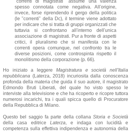
"correnti di magistrati" assume una valenza
spesso connotata come negativa. All'origine,
invece, forse riprendendo il gergo della politica
(le "correnti" della Dc), il termine viene adottato
per indicare che si tratta di gruppi organizzati che
tuttavia si confrontano all'interno dell'unica
associazione di magistrati. Pur a fronte di aspetti
critici, il pluralismo che si manifesta con le
correnti opera comunque, nel confronto tra le
diverse posizioni, come controspinta rispetto il
monolitismo della corporazione (p. 66).
Ho iniziato a leggere
Magistratura e società nell'Italia
repubblicana
(Laterza, 2018) incuriosita dalla conoscenza
profonda della materia che guida il suo autore, il magistrato
Edmondo Bruti Liberati, del quale ho visto spesso le
interviste alla televisione e che ha ricoperto e ricopre tuttora
numerosi incarichi, tra i quali spicca quello di Procuratore
della Repubblica di Milano.
Questo bel saggio fa parte della collana
Storia e Società
della casa editrice
Laterza
, e indaga con lucidità e
competenza sulla effettiva indipendenza e autonomia della