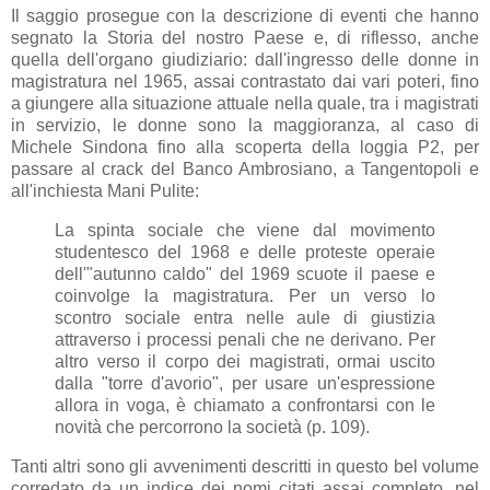
Il saggio prosegue con la descrizione di eventi che hanno
segnato la Storia del nostro Paese e, di riflesso, anche
quella dell'organo giudiziario: dall'ingresso delle donne in
magistratura nel 1965, assai contrastato dai vari poteri, fino
a giungere alla situazione attuale nella quale, tra i magistrati
in servizio, le donne sono la maggioranza, al caso di
Michele Sindona fino alla scoperta della loggia P2, per
passare al crack del Banco Ambrosiano, a Tangentopoli e
all'inchiesta Mani Pulite:
La spinta sociale che viene dal movimento
studentesco del 1968 e delle proteste operaie
dell'"autunno caldo" del 1969 scuote il paese e
coinvolge la magistratura. Per un verso lo
scontro sociale entra nelle aule di giustizia
attraverso i processi penali che ne derivano. Per
altro verso il corpo dei magistrati, ormai uscito
dalla "torre d'avorio", per usare un'espressione
allora in voga, è chiamato a confrontarsi con le
novità che percorrono la società (p. 109).
Tanti altri sono gli avvenimenti descritti in questo bel volume
corredato da un indice dei nomi citati assai completo, nel