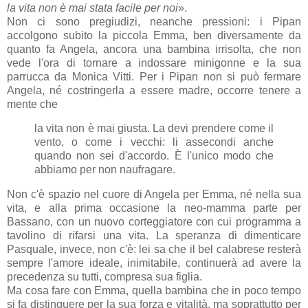
la vita non è mai stata facile per noi
».
Non ci sono pregiudizi, neanche pressioni: i Pipan
accolgono subito la piccola Emma, ben diversamente da
quanto fa Angela, ancora una bambina irrisolta, che non
vede l'ora di tornare a indossare minigonne e la sua
parrucca da Monica Vitti. Per i Pipan non si può fermare
Angela, né costringerla a essere madre, occorre tenere a
mente che
la vita non è mai giusta. La devi prendere come il
vento, o come i vecchi: li assecondi anche
quando non sei d'accordo. È l'unico modo che
abbiamo per non naufragare.
Non c'è spazio nel cuore di Angela per Emma, né nella sua
vita, e alla prima occasione la neo-mamma parte per
Bassano, con un nuovo corteggiatore con cui programma a
tavolino di rifarsi una vita. La speranza di dimenticare
Pasquale, invece, non c'è: lei sa che il bel calabrese resterà
sempre l'amore ideale, inimitabile, continuerà ad avere la
precedenza su tutti, compresa sua figlia.
Ma cosa fare con Emma, quella bambina che in poco tempo
si fa distinguere per la sua forza e vitalità, ma soprattutto per