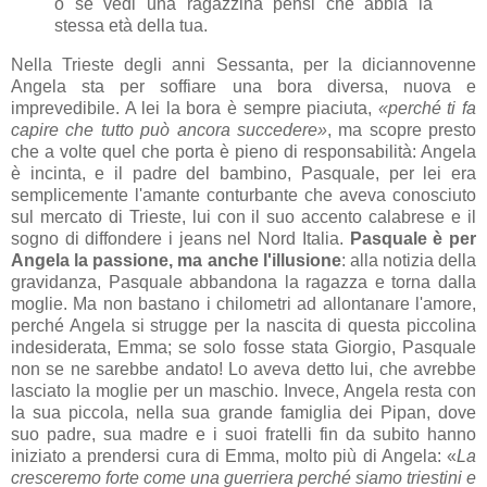
o se vedi una ragazzina pensi che abbia la
stessa età della tua.
Nella Trieste degli anni Sessanta, per la diciannovenne
Angela sta per soffiare una bora diversa, nuova e
imprevedibile. A lei la bora è sempre piaciuta,
«perché ti fa
capire che tutto può ancora succedere»
, ma scopre presto
che a volte quel che porta è pieno di responsabilità: Angela
è incinta, e il padre del bambino, Pasquale, per lei era
semplicemente l'amante conturbante che aveva conosciuto
sul mercato di Trieste, lui con il suo accento calabrese e il
sogno di diffondere i jeans nel Nord Italia.
Pasquale è per
Angela la passione, ma anche l'illusione
: alla notizia della
gravidanza, Pasquale abbandona la ragazza e torna dalla
moglie. Ma non bastano i chilometri ad allontanare l'amore,
perché Angela si strugge per la nascita di questa piccolina
indesiderata, Emma; se solo fosse stata Giorgio, Pasquale
non se ne sarebbe andato! Lo aveva detto lui, che avrebbe
lasciato la moglie per un maschio. Invece, Angela resta con
la sua piccola, nella sua grande famiglia dei Pipan, dove
suo padre, sua madre e i suoi fratelli fin da subito hanno
iniziato a prendersi cura di Emma, molto più di Angela: «
La
cresceremo forte come una guerriera perché siamo triestini e