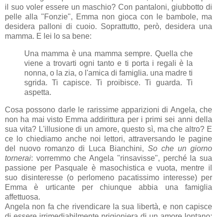
il suo voler essere un maschio? Con pantaloni, giubbotto di
pelle alla "Fonzie", Emma non gioca con le bambole, ma
desidera palloni di cuoio. Soprattutto, però, desidera una
mamma. E lei lo sa bene:
Una mamma è una mamma sempre. Quella che
viene a trovarti ogni tanto e ti porta i regali è la
nonna, o la zia, o l'amica di famiglia. una madre ti
sgrida. Ti capisce. Ti proibisce. Ti guarda. Ti
aspetta.
Cosa possono darle le rarissime apparizioni di Angela, che
non ha mai visto Emma addirittura per i primi sei anni della
sua vita? L'illusione di un amore, questo sì, ma che altro? E
ce lo chiediamo anche noi lettori, attraversando le pagine
del nuovo romanzo di Luca Bianchini,
So che un giorno
tornerai
: vorremmo che Angela "rinsavisse", perché la sua
passione per Pasquale è masochistica e vuota, mentre il
suo disinteresse (o perlomeno pacatissimo interesse) per
Emma è urticante per chiunque abbia una famiglia
affettuosa.
Angela non fa che rivendicare la sua libertà, e non capisce
di essere irrimediabilmente prigioniera di un amore lontano;