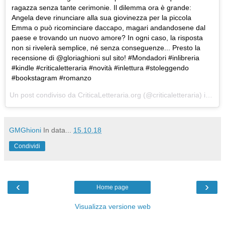
ragazza senza tante cerimonie. Il dilemma ora è grande:
Angela deve rinunciare alla sua giovinezza per la piccola
Emma o può ricominciare daccapo, magari andandosene dal
paese e trovando un nuovo amore? In ogni caso, la risposta
non si rivelerà semplice, né senza conseguenze... Presto la
recensione di @gloriaghioni sul sito! #Mondadori #inlibreria
#kindle #criticaletteraria #novità #inlettura #stoleggendo
#bookstagram #romanzo
Un post condiviso da
CriticaLetteraria.org
(@criticaletteraria) in data:
GMGhioni
In data...
15.10.18
Condividi
‹
›
Home page
Visualizza versione web