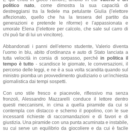
politico nato
, come dimostra la sua capacità di
destreggiarsi tra la fedele ma petulante Giulia (l'elettore
affezionato, quello che ha la tessera del partito da
generazioni e pretende le riforme) e l'appassionata e
umorale Elena (l'elettore per calcolo, che sale sul carro di
chi può far di lui un vincitore).
Abbandonati i panni dell'eterno studente, Valerio diventa
l'uomo in blu, abito d'ordinanza e auto di Stato lanciata a
tutta velocità in corsia di sorpasso, perché
in politica il
tempo è tutto
- scandisce le giornate, le conversazioni, il
percorso delle leggi, e ne è a sua volta scandita quando sul
ministro piomba un provvedimento giudiziario o un'inchiesta
giornalistica dai tempi sospetti.
Con uno stile fresco e piacevole, riflessivo ma senza
fronzoli, Alessandro Mazzarelli conduce il lettore dentro
questi meccanismi, in cima a quella piramide da cui si
contempla con distacco e scherno il popolino, con le sue
incessanti richieste di raccomandazioni e di favori e di
giustizia. Una piramide con una punta acuminata e instabile,
su cui serve un equilibrio da giocoliere e da cui è facile