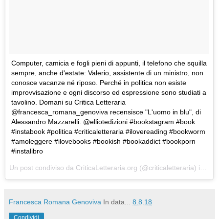
Computer, camicia e fogli pieni di appunti, il telefono che squilla
sempre, anche d'estate: Valerio, assistente di un ministro, non
conosce vacanze né riposo. Perché in politica non esiste
improvvisazione e ogni discorso ed espressione sono studiati a
tavolino. Domani su Critica Letteraria
@francesca_romana_genoviva recensisce "L'uomo in blu", di
Alessandro Mazzarelli. @elliotedizioni #bookstagram #book
#instabook #politica #criticaletteraria #ilovereading #bookworm
#amoleggere #ilovebooks #bookish #bookaddict #bookporn
#instalibro
Un post condiviso da
CriticaLetteraria.org
(@criticaletteraria) in data:
Francesca Romana Genoviva
In data...
8.8.18
Condividi