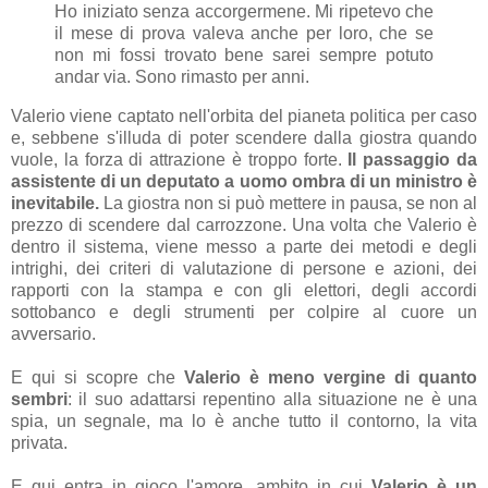
Ho iniziato senza accorgermene. Mi ripetevo che
il mese di prova valeva anche per loro, che se
non mi fossi trovato bene sarei sempre potuto
andar via. Sono rimasto per anni.
Valerio viene captato nell'orbita del pianeta politica per caso
e, sebbene s'illuda di poter scendere dalla giostra quando
vuole, la forza di attrazione è troppo forte.
Il passaggio da
assistente di un deputato a uomo ombra di un ministro è
inevitabile.
La giostra non si può mettere in pausa, se non al
prezzo di scendere dal carrozzone. Una volta che Valerio è
dentro il sistema, viene messo a parte dei metodi e degli
intrighi, dei criteri di valutazione di persone e azioni, dei
rapporti con la stampa e con gli elettori, degli accordi
sottobanco e degli strumenti per colpire al cuore un
avversario.
E qui si scopre che
Valerio è meno vergine di quanto
sembri
: il suo adattarsi repentino alla situazione ne è una
spia, un segnale, ma lo è anche tutto il contorno, la vita
privata.
E qui entra in gioco l'amore, ambito in cui
Valerio è un