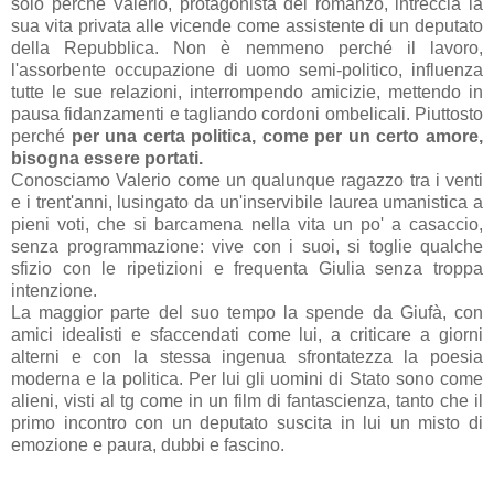
solo perché Valerio, protagonista del romanzo, intreccia la
sua vita privata alle vicende come assistente di un deputato
della Repubblica. Non è nemmeno perché il lavoro,
l'assorbente occupazione di uomo semi-politico, influenza
tutte le sue relazioni, interrompendo amicizie, mettendo in
pausa fidanzamenti e tagliando cordoni ombelicali. Piuttosto
perché
per una certa politica, come per un certo amore,
bisogna essere portati.
Conosciamo Valerio come un qualunque ragazzo tra i venti
e i trent'anni, lusingato da un'inservibile laurea umanistica a
pieni voti, che si barcamena nella vita un po' a casaccio,
senza programmazione: vive con i suoi, si toglie qualche
sfizio con le ripetizioni e frequenta Giulia senza troppa
intenzione.
La maggior parte del suo tempo la spende da Giufà, con
amici idealisti e sfaccendati come lui, a criticare a giorni
alterni e con la stessa ingenua sfrontatezza la poesia
moderna e la politica. Per lui gli uomini di Stato sono come
alieni, visti al tg come in un film di fantascienza, tanto che il
primo incontro con un deputato suscita in lui un misto di
emozione e paura, dubbi e fascino.