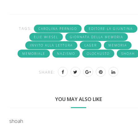
TAGS:
CAROLINA PERNIGO
EDITORE LA GIUNTINA
ELIE WIESEL
GIORNATA DELLA MEMORIA
INVITO ALLA LETTURA
LAGER
MEMORIA
MEMORIALE
NAZISMO
OLOCAUSTO
SHOAH
SHARE:
YOU MAY ALSO LIKE
shoah