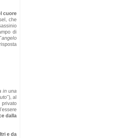
el cuore
sel, che
sassinio
campo di
"
angelo
isposta
a in una
duto
"), al
: privato
l'essere
ce dalla
tri e da