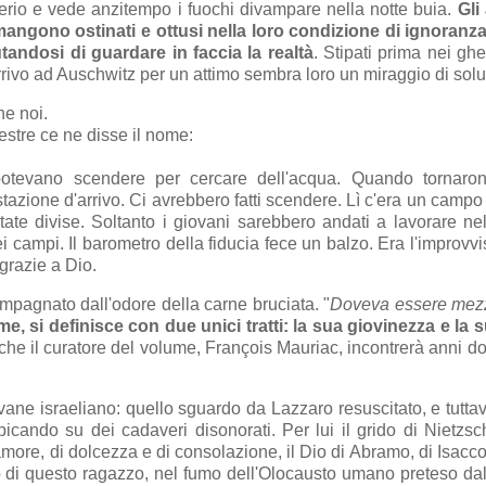
erio e vede anzitempo i fuochi divampare nella notte buia.
Gli 
mangono ostinati e ottusi nella loro condizione di ignoranza,
utandosi di guardare in faccia la realtà
. Stipati prima nei ghe
arrivo ad Auschwitz per un attimo sembra loro un miraggio di sol
e noi.
nestre ce ne disse il nome:
 potevano scendere per cercare dell'acqua. Quando tornaron
tazione d'arrivo. Ci avrebbero fatti scendere. Lì c'era un campo
ate divise. Soltanto i giovani sarebbero andati a lavorare nel
ei campi. Il barometro della fiducia fece un balzo. Era l'improvv
 grazie a Dio.
pagnato dall'odore della carne bruciata. "
Doveva essere mezz
lume, si definisce con due unici tratti: la sua giovinezza e la 
 che il curatore del volume, François Mauriac, incontrerà anni d
ovane israeliano: quello sguardo da Lazzaro resuscitato, e tutta
icando su dei cadaveri disonorati. Per lui il grido di Nietzsc
 amore, di dolcezza e di consolazione, il Dio di Abramo, di Isacc
o di questo ragazzo, nel fumo dell'Olocausto umano preteso dal