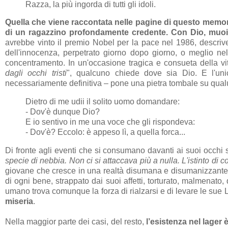
Razza, la più ingorda di tutti gli idoli.
Quella che viene raccontata nelle pagine di questo memoriale
di un ragazzino profondamente credente. Con Dio, muoiono
avrebbe vinto il premio Nobel per la pace nel 1986, descrive
dell'innocenza, perpetrato giorno dopo giorno, o meglio nel
concentramento. In un'occasione tragica e consueta della vit
dagli occhi tristi
", qualcuno chiede dove sia Dio. E l'un
necessariamente definitiva – pone una pietra tombale su qual
Dietro di me udii il solito uomo domandare:
- Dov'è dunque Dio?
E io sentivo in me una voce che gli rispondeva:
- Dov'è? Eccolo: è appeso lì, a quella forca...
Di fronte agli eventi che si consumano davanti ai suoi occhi 
specie di nebbia. Non ci si attaccava più a nulla. L'istinto di
giovane che cresce in una realtà disumana e disumanizzant
di ogni bene, strappato dai suoi affetti, torturato, malmenato
umano trova comunque la forza di rialzarsi e di levare le sue L
miseria
.
Nella maggior parte dei casi, del resto,
l’esistenza nel lager 