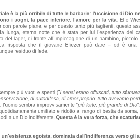
 è la più orribile di tutte le barbarie: l'uccisione di Dio n
 i sogni, la pace interiore, l'amore per la vita
. Elie Wie
 con parole piane, e per questo tanto più taglienti, questo as
la lunga, eterna notte che è stata per lui l'esperienza del 
a del lager, di fronte all'impiccagione di un bambino, piccolo 
ica risposta che il giovane Eliezer può dare – ed è una r
unque residuo di fede.
sempre più vuoti e spenti ("
I sensi erano offuscati, tutto sfumav
 conservazione, di autodifesa, di amor proprio: tutto avevamo per
e, l'uomo sembra improvvisamente "
più forte, più grande di Dio
"
, quotidianamente umiliato e ridotto al rango di bestia da soma, 
odi a un Dio indifferente.
Questa è la vera forza, che scaturis
è un’esistenza egoista, dominata dall'indifferenza verso gli al