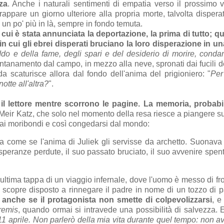
za
. Anche i naturali sentimenti di empatia verso il prossimo
trappare un giorno ulteriore alla propria morte, talvolta disper
un po' più in là, sempre in fondo temuta.
 cui è stata annunciata la deportazione, la prima di tutto; qu
in cui gli ebrei disperati bruciano la loro disperazione in u
reddo e della fame, degli spari e del desiderio di morire, conda
lontanamento dal campo, in mezzo alla neve, spronati dai fucili d
scaturisce allora dal fondo dell'anima del prigioniero: "
Per
otte all'altra?
".
il lettore mentre scorrono le pagine. La memoria, probabi
Meir Katz, che solo nel momento della resa riesce a piangere suo
 ai moribondi e così congedarsi dal mondo:
era come se l'anima di Juliek gli servisse da archetto. Suonava 
 speranze perdute, il suo passato bruciato, il suo avvenire spen
'ultima tappa di un viaggio infernale, dove l'uomo è messo di fro
i scopre disposto a rinnegare il padre in nome di un tozzo di 
 anche se il protagonista non smette di colpevolizzarsi
, e
tremis
, quando ormai si intravede una possibilità di salvezza. E
1 aprile. Non parlerò della mia vita durante quel tempo: non a