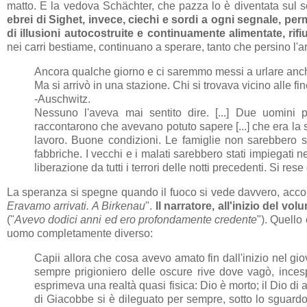
matto. E la vedova Schächter, che pazza lo è diventata sul s
ebrei di Sighet, invece, ciechi e sordi a ogni segnale, per
di illusioni autocostruite e continuamente alimentate, rifi
nei carri bestiame, continuano a sperare, tanto che persino l'
Ancora qualche giorno e ci saremmo messi a urlare anch
Ma si arrivò in una stazione. Chi si trovava vicino alle fi
-Auschwitz.
Nessuno l'aveva mai sentito dire. [...] Due uomini
raccontarono che avevano potuto sapere [...] che era la s
lavoro. Buone condizioni. Le famiglie non sarebbero st
fabbriche. I vecchi e i malati sarebbero stati impiegati n
liberazione da tutti i terrori delle notti precedenti. Si rese
La speranza si spegne quando il fuoco si vede davvero, accom
Eravamo arrivati. A Birkenau
".
Il narratore, all'inizio del vo
("
Avevo dodici anni ed ero profondamente credente
"). Quello
uomo completamente diverso:
Capii allora che cosa avevo amato fin dall'inizio nel gi
sempre prigioniero delle oscure rive dove vagò, incesp
esprimeva una realtà quasi fisica: Dio è morto; il Dio di
di Giacobbe si è dileguato per sempre, sotto lo sguard