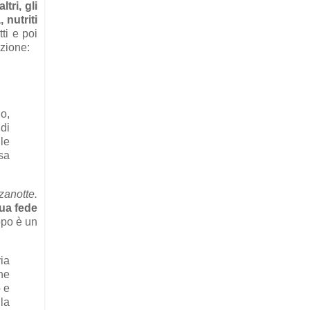
altri, gli
 nutriti
tti e poi
uzione:
o,
 di
le
isa
anotte.
sua fede
opo è un
via
he
o e
la