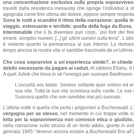
una concentrazione esclusiva sulla propria sopravviven
travolti dalla resistenza inesausta che spinge l'individuo a s
agognata come fine ultima del dolore, eppure sempre respinta 
Sono le notti a scandire il ritmo della narrazione: quella in
viaggio, estenuante e terribile; quella della fuga da Buna, 
interminabile
che li fa diventare puri corpi, "
più forti del f
erranti, semplici numeri, [...] gli ultimi uomini sulla terra
". L'al
è violento quanto la permanenza al suo interno. La domanda 
tempo ancora la nostra vita si sarebbe trascinata da un'ultima n
Che cosa sopravvive a un'esperienza simile?, si chiede 
debito necessario da pagare ai caduti.
Al rabbino Eliahu. A 
A quel Juliek che trova in sé l'energia per suonare Beethoven
L'oscurità era totale. Sentivo soltanto quel violino ed 
sua vita. Tutta la sua vita scivolava sulle corde. Le sue
Suonava quello che non avrebbe mai più suonato.
L'ultima notte è quella che porta i prigionieri a Buchenwald. L
vergogna per se stesso
, nel momento in cui troppe volte s
lotta per la sopravvivenza non conosce etica o giudizio,
nella narrazione sullo strazio di un lento addio, giunto
in ex
gennaio 1945: “
dovevo ancora restare a Buchenwald fino all'1