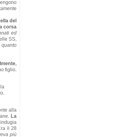
 vengono
atamente
ella del
na corsa
nnati ed
elle SS,
 quanto
lmente,
 figlio.
la
to.
nte alla
pane.
La
 indugia
ra il 28
veva più