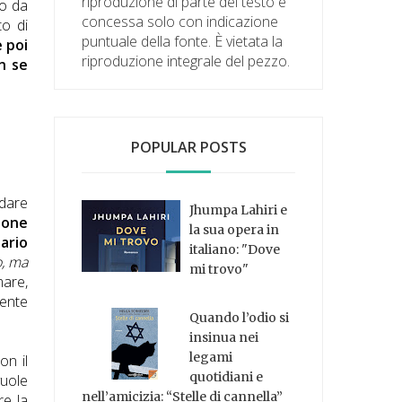
riproduzione di parte del testo è
to da
concessa solo con indicazione
to di
puntuale della fonte. È vietata la
e poi
riproduzione integrale del pezzo.
n se
POPULAR POSTS
ndare
Jhumpa Lahiri e
zione
la sua opera in
nario
italiano: "Dove
o, ma
mi trovo"
mare,
mente
Quando l’odio si
insinua nei
legami
on il
quotidiani e
vuole
nell’amicizia: “Stelle di cannella”
re la