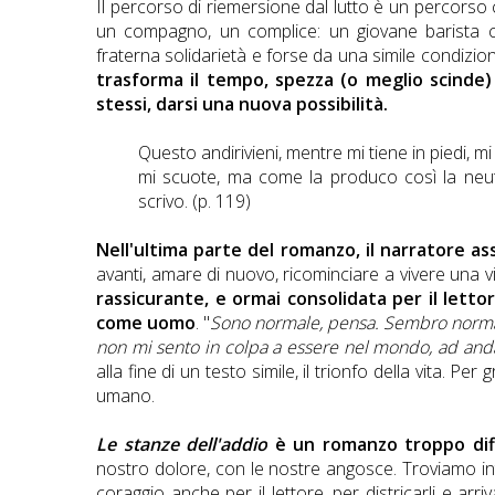
Il percorso di riemersione dal lutto è un percorso 
un compagno, un complice: un giovane barista c
fraterna solidarietà e forse da una simile condizion
trasforma il tempo, spezza (o meglio scinde) 
stessi, darsi una nuova possibilità.
Questo andirivieni, mentre mi tiene in piedi, mi 
mi scuote, ma come la produco così la neutra
scrivo. (p. 119)
Nell'ultima parte del romanzo, il narratore 
avanti, amare di nuovo, ricominciare a vivere una 
rassicurante, e ormai consolidata per il lettor
come uomo
. "
Sono normale, pensa. Sembro normal
non mi sento in colpa a essere nel mondo, ad and
alla fine di un testo simile, il trionfo della vita. Pe
umano.
Le stanze dell'addio
è un romanzo troppo diff
nostro dolore, con le nostre angosce. Troviamo int
coraggio anche per il lettore, per districarli e ar