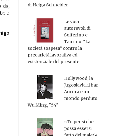
di Helga Schneider
 sia,
ubbio
Le voci
autorevoli di
nigo
Solferino e
Taurino. “La
società sospesa” contro la
precarietà lavorativa ed
esistenziale del presente
Hollywood, la
Jugoslavia, il bar
Aurora e un
mondo perduto:
Wu Ming, "54"
«Tu pensi che
possa essersi
fatto del male?»