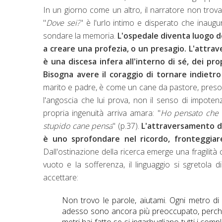
In un giorno come un altro, il narratore non trov
"
Dove sei?
" è l'urlo intimo e disperato che inaug
sondare la memoria.
L'ospedale diventa luogo de
a creare una profezia, o un presagio. L'attra
è una discesa infera all'interno di sé, dei pro
Bisogna avere il coraggio di tornare indietr
marito e padre, è come un cane da pastore, preso
l'angoscia che lui prova, non il senso di impote
propria ingenuità arriva amara: "
Ho pensato che m
stupido cane pensa
" (p.37).
L'attraversamento del
è uno sprofondare nel ricordo, fronteggiare 
Dall'ostinazione della ricerca emerge una fragilità
vuoto e la sofferenza, il linguaggio si sgretola
accettare:
Non trovo le parole, aiutami. Ogni metro di
adesso sono ancora più preoccupato, perché 
metri hai fatto se si ingarbugliano tutti i co