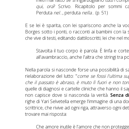
qui, ora
? Scrivo. Ricapitolo per sommi ca
Perduta
nel
..., perduta
nella
... (p. 51)
E se lei è sparita, con lei spariscono anche la voc
Borges sotto i ponti, o racconti ai bambini con la
che vive di testi, editando dattiloscritti; lei che nel
Stavolta il tuo corpo è parola. È linfa e cort
all'avambraccio, anche l'altra che stringi tra po
Nella parola si nasconde forse una possibilità di 
rielaborazione del lutto: "
come se fossi l'ultima su
che il passato è abraso, è muto lì fuori e non tor
quelle di diagnosi e cartelle cliniche che hanno il
non capisce dove si nasconda la verità.
Senza di
righe di Yari Selvetella emerge l'immagine di una d
scrittrice, che rivive ad ogni riga, attraverso ogni 
trovare mai risposta:
Che amore inutile è l'amore che non protegge