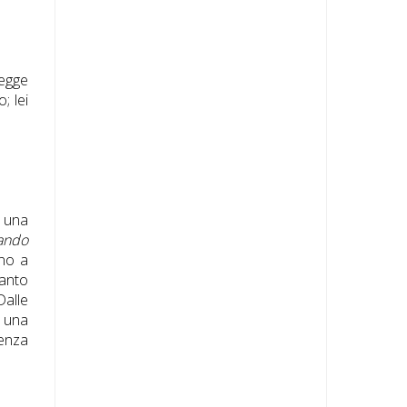
legge
; lei
o una
tando
ano a
canto
Dalle
, una
senza