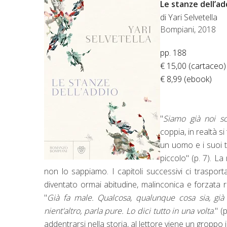
Le stanze dell’ad
di Yari Selvetella
Bompiani, 2018
pp. 188
€ 15,00 (cartaceo)
€ 8,99 (ebook)
"
Siamo già noi so
coppia, in realtà s
un uomo e i suoi tr
piccolo" (p. 7). La
non lo sappiamo. I capitoli successivi ci traspo
diventato ormai abitudine, malinconica e forzata ro
"
Già fa male. Qualcosa, qualunque cosa sia, già f
nient'altro, parla pure. Lo dici tutto in una volta
." (
addentrarsi nella storia, al lettore viene un groppo 