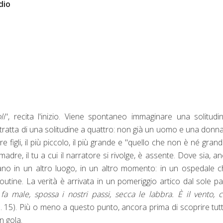
dio
li
", recita l'inizio. Viene spontaneo immaginare una solitudi
i tratta di una solitudine a quattro: non già un uomo e una donn
e figli, il più piccolo, il più grande e "quello che non è né gran
 madre, il tu a cui il narratore si rivolge, è assente. Dove sia, a
rtano in un altro luogo, in un altro momento: in un ospedale 
utine. La verità è arrivata in un pomeriggio artico dal sole pal
a male, spossa i nostri passi, secca le labbra. È il vento, c
p. 15).
Più o meno a questo punto, ancora prima di scoprire tutt
in gola.