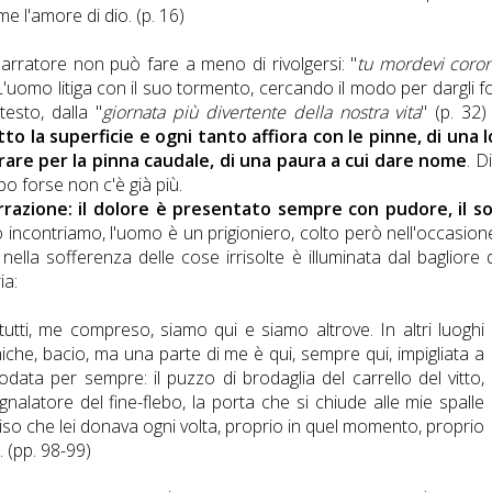
 l'amore di dio. (p. 16)
narratore non può fare a meno di rivolgersi: "
tu mordevi coro
. L'uomo litiga con il suo tormento, cercando il modo per dargli 
esto, dalla "
giornata più divertente della nostra vita
" (p. 32
o la superficie e ogni tanto affiora con le pinne, di una 
rare per la pinna caudale, di una paura a cui dare nome
. D
po forse non c'è già più.
narrazione: il dolore è presentato sempre con pudore, il s
 incontriamo, l'uomo è un prigioniero, colto però nell'occasion
ella sofferenza delle cose irrisolte è illuminata dal bagliore 
ia:
utti, me compreso, siamo qui e siamo altrove. In altri luoghi
iche, bacio, ma una parte di me è qui, sempre qui, impigliata a
odata per sempre: il puzzo di brodaglia del carrello del vitto,
egnalatore del fine-flebo, la porta che si chiude alle mie spalle
orriso che lei donava ogni volta, proprio in quel momento, proprio
. (pp. 98-99)