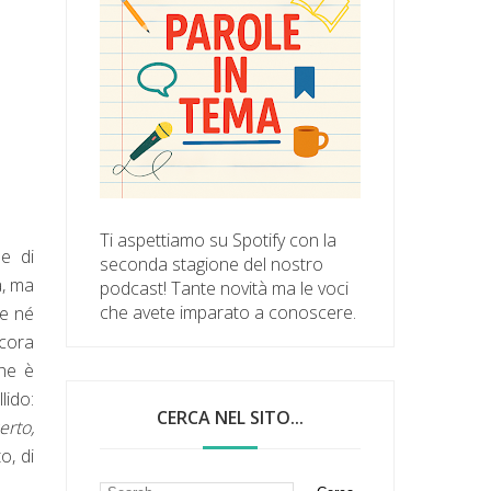
Ti aspettiamo su Spotify con la
ne di
seconda stagione del nostro
a, ma
podcast! Tante novità ma le voci
che avete imparato a conoscere.
de né
ncora
che è
lido:
CERCA NEL SITO...
erto,
o, di