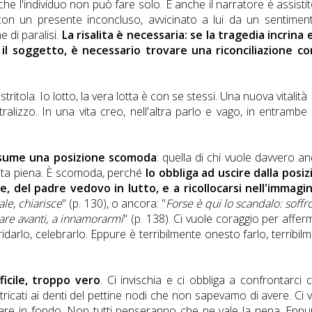
che l'individuo non può fare solo. E anche il narratore è assisti
on un presente inconcluso, avvicinato a lui da un sentimen
e di paralisi.
La risalita è necessaria: se la tragedia incrina 
il soggetto, è necessario trovare una riconciliazione co
stritola. Io lotto, la vera lotta è con se stessi. Una nuova vitalità
lizzo. In una vita creo, nell'altra parlo e vago, in entrambe
assume una posizione scomoda
: quella di chi vuole davvero a
vita piena. È scomoda, perché
lo obbliga ad uscire dalla posi
e, del padre vedovo in lutto, e a ricollocarsi nell'immagi
e, chiarisce
" (p. 130), o ancora: "
Forse è qui lo scandalo: soffr
are avanti, a innamorarmi
" (p. 138). Ci vuole coraggio per affer
r gridarlo, celebrarlo. Eppure è terribilmente onesto farlo, terribil
icile, troppo vero
. Ci invischia e ci obbliga a confrontarci c
ricati ai denti del pettine nodi che non sapevamo di avere. Ci 
rivare in fondo. Non tutti penseranno che ne vale la pena. Eppu