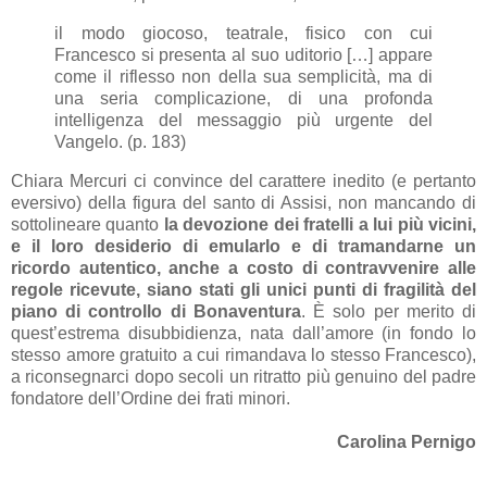
il modo giocoso, teatrale, fisico con cui
Francesco si presenta al suo uditorio […] appare
come il riflesso non della sua semplicità, ma di
una seria complicazione, di una profonda
intelligenza del messaggio più urgente del
Vangelo. (p. 183)
Chiara Mercuri ci convince del carattere inedito (e pertanto
eversivo) della figura del santo di Assisi, non mancando di
sottolineare quanto
la devozione dei fratelli a lui più vicini,
e il loro desiderio di emularlo e di tramandarne un
ricordo autentico, anche a costo di contravvenire alle
regole ricevute, siano stati gli unici punti di fragilità del
piano di controllo di Bonaventura
. È solo per merito di
quest’estrema disubbidienza, nata dall’amore (in fondo lo
stesso amore gratuito a cui rimandava lo stesso Francesco),
a riconsegnarci dopo secoli un ritratto più genuino del padre
fondatore dell’Ordine dei frati minori.
Carolina Pernigo