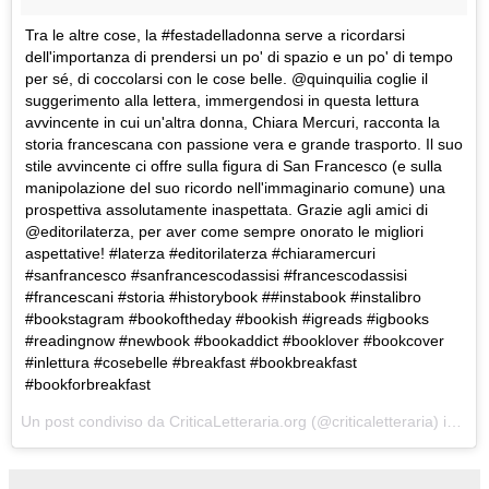
Tra le altre cose, la #festadelladonna serve a ricordarsi
dell'importanza di prendersi un po' di spazio e un po' di tempo
per sé, di coccolarsi con le cose belle. @quinquilia coglie il
suggerimento alla lettera, immergendosi in questa lettura
avvincente in cui un'altra donna, Chiara Mercuri, racconta la
storia francescana con passione vera e grande trasporto. Il suo
stile avvincente ci offre sulla figura di San Francesco (e sulla
manipolazione del suo ricordo nell'immaginario comune) una
prospettiva assolutamente inaspettata. Grazie agli amici di
@editorilaterza, per aver come sempre onorato le migliori
aspettative! #laterza #editorilaterza #chiaramercuri
#sanfrancesco #sanfrancescodassisi #francescodassisi
#francescani #storia #historybook ##instabook #instalibro
#bookstagram #bookoftheday #bookish #igreads #igbooks
#readingnow #newbook #bookaddict #booklover #bookcover
#inlettura #cosebelle #breakfast #bookbreakfast
#bookforbreakfast
Un post condiviso da
CriticaLetteraria.org
(@criticaletteraria) in data: