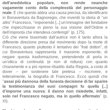
dell'aneddotica popolare, non rende neanche
vagamente conto della complessità del personaggio
reale
. E che questo abbia una causa precisa, da identificarsi
in Bonaventura da Bagnoregio, che inventò la storia di "un
altro" Francesco, "imponendo [...] un'immagine del fondatore
che rispecchiasse in pieno la sua visione dell'Ordine e
dell'impronta che intendeva conferirgli" (p. 175).
Ciò che viene biasimato dall'autrice non è tanto allora la
differente direzione presa dal movimento dopo la morte di
Francesco, quanto piuttosto il tentativo dei "frati dottori", di
cui Bonaventura rappresenta il massimo esponente, di
negare questa trasformazione, pretendendo di porla in
un'ottica di continuità (e non di rottura) con quanto
chiaramente e a più riprese ribadito dalla Regola, a costo di
dover – per sostenere tale pretesa – riscrivere, e
letteralmente, la biografia di Francesco. Ecco quindi che
"
assai più dannosa della funesta decisione di far sparire
la testimonianza dei suoi compagni fu quella [...]
d'imporne una nuova
;
il danno non risiedette, infatti,
solo nel Francesco negato, ma in quello affermato
" (p.
XI).