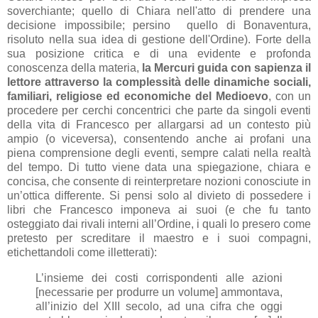
soverchiante; quello di Chiara nell'atto di prendere una
decisione impossibile; persino quello di Bonaventura,
risoluto nella sua idea di gestione dell'Ordine). Forte della
sua posizione critica e di una evidente e profonda
conoscenza della materia,
la Mercuri guida con sapienza il
lettore attraverso la complessità delle dinamiche sociali,
familiari, religiose ed economiche del Medioevo
, con un
procedere per cerchi concentrici che parte da singoli eventi
della vita di Francesco per allargarsi ad un contesto più
ampio (o viceversa), consentendo anche ai profani una
piena comprensione degli eventi, sempre calati nella realtà
del tempo. Di tutto viene data una spiegazione, chiara e
concisa, che consente di reinterpretare nozioni conosciute in
un’ottica differente. Si pensi solo al divieto di possedere i
libri che Francesco imponeva ai suoi (e che fu tanto
osteggiato dai rivali interni all’Ordine, i quali lo presero come
pretesto per screditare il maestro e i suoi compagni,
etichettandoli come illetterati):
L’insieme dei costi corrispondenti alle azioni
[necessarie per produrre un volume] ammontava,
all’inizio del XIII secolo, ad una cifra che oggi