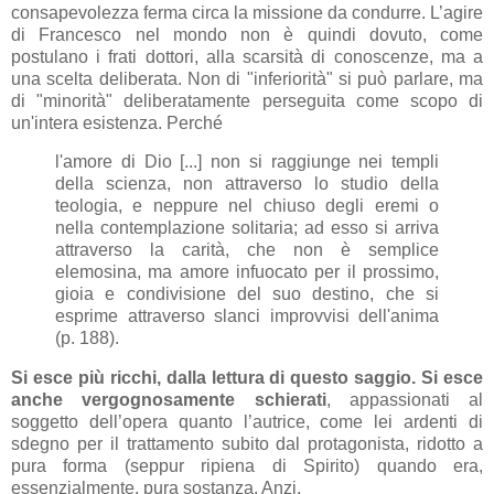
consapevolezza ferma circa la missione da condurre. L’agire
di Francesco nel mondo non è quindi dovuto, come
postulano i frati dottori, alla scarsità di conoscenze, ma a
una scelta deliberata. Non di "inferiorità" si può parlare, ma
di "minorità" deliberatamente perseguita come scopo di
un'intera esistenza. Perché
l'amore di Dio [...] non si raggiunge nei templi
della scienza, non attraverso lo studio della
teologia, e neppure nel chiuso degli eremi o
nella contemplazione solitaria; ad esso si arriva
attraverso la carità, che non è semplice
elemosina, ma amore infuocato per il prossimo,
gioia e condivisione del suo destino, che si
esprime attraverso slanci improvvisi dell'anima
(p. 188).
Si esce più ricchi, dalla lettura di questo saggio. Si esce
anche vergognosamente schierati
, appassionati al
soggetto dell’opera quanto l’autrice, come lei ardenti di
sdegno per il trattamento subito dal protagonista, ridotto a
pura forma (seppur ripiena di Spirito) quando era,
essenzialmente, pura sostanza. Anzi,