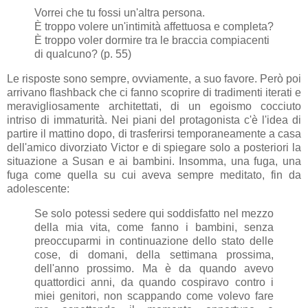
Vorrei che tu fossi un'altra persona.
È troppo volere un'intimità affettuosa e completa?
È troppo voler dormire tra le braccia compiacenti
di qualcuno? (p. 55)
Le risposte sono sempre, ovviamente, a suo favore. Però poi
arrivano flashback che ci fanno scoprire di tradimenti iterati e
meravigliosamente architettati, di un egoismo cocciuto
intriso di immaturità. Nei piani del protagonista c'è l'idea di
partire il mattino dopo, di trasferirsi temporaneamente a casa
dell'amico divorziato Victor e di spiegare solo a posteriori la
situazione a Susan e ai bambini. Insomma, una fuga, una
fuga come quella su cui aveva sempre meditato, fin da
adolescente:
Se solo potessi sedere qui soddisfatto nel mezzo
della mia vita, come fanno i bambini, senza
preoccuparmi in continuazione dello stato delle
cose, di domani, della settimana prossima,
dell'anno prossimo. Ma è da quando avevo
quattordici anni, da quando cospiravo contro i
miei genitori, non scappando come volevo fare