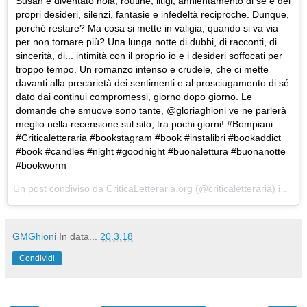
Susan è diventato noia, routine, litigi, annientamento di sé e dei
propri desideri, silenzi, fantasie e infedeltà reciproche. Dunque,
perché restare? Ma cosa si mette in valigia, quando si va via
per non tornare più? Una lunga notte di dubbi, di racconti, di
sincerità, di... intimità con il proprio io e i desideri soffocati per
troppo tempo. Un romanzo intenso e crudele, che ci mette
davanti alla precarietà dei sentimenti e al prosciugamento di sé
dato dai continui compromessi, giorno dopo giorno. Le
domande che smuove sono tante, @gloriaghioni ve ne parlerà
meglio nella recensione sul sito, tra pochi giorni! #Bompiani
#Criticaletteraria #bookstagram #book #instalibri #bookaddict
#book #candles #night #goodnight #buonalettura #buonanotte
#bookworm
Un post condiviso da
CriticaLetteraria.org
(@criticaletteraria) in data:
GMGhioni
In data...
20.3.18
Condividi