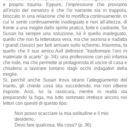
e proprio trauma. Eppure, l'impressione che proviamo
all'inizio del romanzo è che l'io narrante sia in trappola,
bloccato in una relazione che lo mortifica continuamente, in
cui si sente continuamente inadeguato e non all'altezza, di
fronte a una moglie dallo spirito pratico, forte e castrante. Se
Susan ha sempre una soluzione, lui è quello inadeguato,
quello che non fa letteratura vera, ma che seziona e riadatta
i grandi classici per farli arrivare sullo schermo. Insomma, fa
quello che il suo amico Asif definisce "trasformare l'oro in
materiale di scarto" (p. 34): una professione con più infamia
che lode, ma che permette al protagonista di uscire di casa e
chiudersi a lavorare lontano dagli occhi indagatori della
moglie.
Sì, perché anche Susan trova strano l'atteggiamento del
marito, gli chiede cosa stia succedendo, ma non ottiene
risposte. Anzi, lui la rassicura, mentre in realtà sta
preparando la fuga, ma tutto sommato irretisce ancora noi
lettori con quesiti di questo tipo:
Non posso scacciare la mia solitudine e il mio
desiderio.
Devo fare qualcosa. Ma cosa? (p. 36)