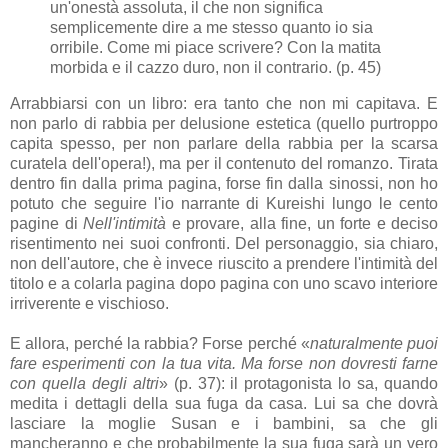
un'onestà assoluta, il che non significa
semplicemente dire a me stesso quanto io sia
orribile. Come mi piace scrivere? Con la matita
morbida e il cazzo duro, non il contrario. (p. 45)
Arrabbiarsi con un libro: era tanto che non mi capitava. E
non parlo di rabbia per delusione estetica (quello purtroppo
capita spesso, per non parlare della rabbia per la scarsa
curatela dell'opera!), ma per il contenuto del romanzo. Tirata
dentro fin dalla prima pagina, forse fin dalla sinossi, non ho
potuto che seguire l'io narrante di Kureishi lungo le cento
pagine di
Nell'intimità
e provare, alla fine, un forte e deciso
risentimento nei suoi confronti. Del personaggio, sia chiaro,
non dell'autore, che è invece riuscito a prendere l'intimità del
titolo e a colarla pagina dopo pagina con uno scavo interiore
irriverente e vischioso.
E allora, perché la rabbia? Forse perché «
naturalmente puoi
fare esperimenti con la tua vita. Ma forse non dovresti farne
con quella degli altri
» (p. 37): il protagonista lo sa, quando
medita i dettagli della sua fuga da casa. Lui sa che dovrà
lasciare la moglie Susan e i bambini, sa che gli
mancheranno e che probabilmente la sua fuga sarà un vero