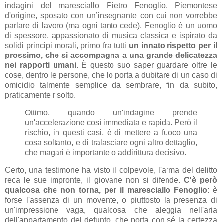
indagini del maresciallo Pietro Fenoglio. Piemontese
d'origine, sposato con un’insegnante con cui non vorrebbe
parlare di lavoro (ma ogni tanto cede), Fenoglio è un uomo
di spessore, appassionato di musica classica e ispirato da
solidi principi morali, primo fra tutti
un innato rispetto per il
prossimo, che si accompagna a una grande delicatezza
nei rapporti umani.
È questo suo saper guardare oltre le
cose, dentro le persone, che lo porta a dubitare di un caso di
omicidio talmente semplice da sembrare, fin da subito,
praticamente risolto.
Ottimo, quando un'indagine prende
un'accelerazione così immediata e rapida. Però il
rischio, in questi casi, è di mettere a fuoco una
cosa soltanto, e di tralasciare ogni altro dettaglio,
che magari è importante o addirittura decisivo.
Certo, una testimone ha visto il colpevole, l'arma del delitto
reca le sue impronte, il giovane non si difende.
C'è però
qualcosa che non torna, per il maresciallo Fenoglio
: è
forse l'assenza di un movente, o piuttosto la presenza di
un'impressione vaga, qualcosa che aleggia nell'aria
dell'appartamento del defunto, che porta con sé la certezza