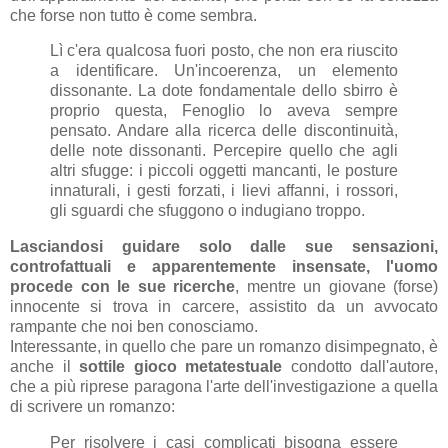
che forse non tutto è come sembra.
Lì c'era qualcosa fuori posto, che non era riuscito
a identificare. Un'incoerenza, un elemento
dissonante. La dote fondamentale dello sbirro è
proprio questa, Fenoglio lo aveva sempre
pensato. Andare alla ricerca delle discontinuità,
delle note dissonanti. Percepire quello che agli
altri sfugge: i piccoli oggetti mancanti, le posture
innaturali, i gesti forzati, i lievi affanni, i rossori,
gli sguardi che sfuggono o indugiano troppo.
Lasciandosi guidare solo dalle sue sensazioni,
controfattuali e apparentemente insensate, l'uomo
procede con le sue ricerche
, mentre un giovane (forse)
innocente si trova in carcere, assistito da un avvocato
rampante che noi ben conosciamo.
Interessante, in quello che pare un romanzo disimpegnato, è
anche il
sottile gioco metatestuale
condotto dall'autore,
che a più riprese paragona l'arte dell'investigazione a quella
di scrivere un romanzo:
Per risolvere i casi complicati bisogna essere