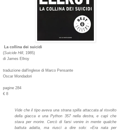
La collina dei suicidi
(
Suicide Hill
, 1985)
di James Ellroy
traduzione dall'inglese di Marco Pensante
Oscar Mondadori
pagine 284
€ 8
Vide che il tipo aveva una strana spilla attaccata al risvolto
della giacca e una Python 357 nella destra, e capì che
stava per morire. Cercò di farsi venire in mente qualche
battuta adatta, ma riuscì a dire solo: «Era nata per