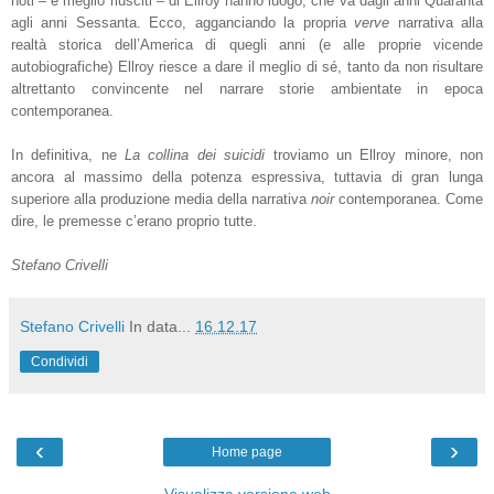
noti – e meglio riusciti – di Ellroy hanno luogo, che va dagli anni Quaranta
agli anni Sessanta. Ecco, agganciando la propria
verve
narrativa alla
realtà storica dell’America di quegli anni (e alle proprie vicende
autobiografiche) Ellroy riesce a dare il meglio di sé, tanto da non risultare
altrettanto convincente nel narrare storie ambientate in epoca
contemporanea.
In definitiva, ne
La collina dei suicidi
troviamo un Ellroy minore, non
ancora al massimo della potenza espressiva, tuttavia di gran lunga
superiore alla produzione media della narrativa
noir
contemporanea. Come
dire, le premesse c’erano proprio tutte.
Stefano Crivelli
Stefano Crivelli
In data...
16.12.17
Condividi
‹
›
Home page
Visualizza versione web