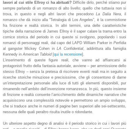
lavori al cui stile Ellroy ci ha abituati?
Difficile dirlo, perché stiamo pur
sempre parlando di un romanzo di alto livello; quello che tuttavia non si
trova, in questo e negli altri lavori che precedono
La Dalia Nera
, il
romanzo che dà inizio alla “Tetralogia di Los Angeles”, è la commistione
fra finzione e realtà storica. In altri termini, una delle caratteristiche
tipiche della narrazione di James Ellroy è il saper calare la trama entro la
cornice storica del periodo in cui queste si svolgono, popolando i suoi
romanzi di personaggi reali, dal capo del LAPD William Parker in
Perfidia
al gangster Mickey Cohen in
LA Confidential
, addirittura alla famiglia
Kennedy in
American Tabloid
[
qui la recensione
].
L’inserimento di queste figure reali, che vanno ad affiancarsi ai
protagonisti frutto della fantasia autoriale, avviene – per ammissione dello
stesso Ellroy – senza la pretesa di riscrivere eventi reali ma in seguito a
ricerche storiche minuziose e precisissime, che gli consentono di darne
un’interpretazione personale alla luce di tutti gli elementi disponibili, pur
rimanendo nell’ambito dell’invenzione romanzesca. In più, questo insieme
di finzione e realtà consente l’arricchimento delle dinamiche narrative che
acquisiscono una complessità notevole e permettono un ampio sviluppo,
che si traduce anche in numeri di pagine ben superiori alle sei-settecento,
nessuna delle quali peraltro risulta inutile o ridondante.
Un ulteriore aspetto degno di analisi è il periodo storico in cui i lavori più