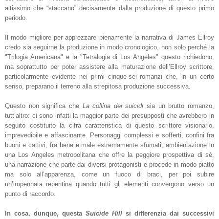
altissimo che “staccano” decisamente dalla produzione di questo primo
periodo.
Il modo migliore per apprezzare pienamente la narrativa di James Ellroy
credo sia seguirne la produzione in modo cronologico, non solo perché la
"Trilogia Americana" e la "Tetralogia di Los Angeles" questo richiedono,
ma soprattutto per poter assistere alla maturazione dell’Ellroy scrittore,
particolarmente evidente nei primi cinque-sei romanzi che, in un certo
senso, preparano il terreno alla strepitosa produzione successiva.
Questo non significa che
La collina dei suicidi
sia un brutto romanzo,
tutt’altro: ci sono infatti la maggior parte dei presupposti che avrebbero in
seguito costituito la cifra caratteristica di questo scrittore visionario,
imprevedibile e affascinante. Personaggi complessi e sofferti, confini fra
buoni e cattivi, fra bene e male estremamente sfumati, ambientazione in
una Los Angeles metropolitana che offre la peggiore prospettiva di sé,
una narrazione che parte dai diversi protagonisti e procede in modo piatto
ma solo all’apparenza, come un fuoco di braci, per poi subire
un’impennata repentina quando tutti gli elementi convergono verso un
punto di raccordo.
In cosa, dunque, questa
Suicide Hill
si differenzia dai successivi