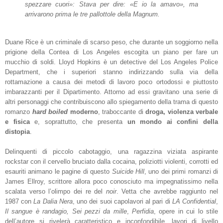
spezzare cuori»: Stava per dire: «E io la amavo», ma
arrivarono prima le tre pallottole della Magnum.
Duane Rice è un criminale di scarso peso, che durante un soggiorno nella
prigione della Contea di Los Angeles escogita un piano per fare un
mucchio di soldi. Lloyd Hopkins è un detective del Los Angeles Police
Department, che i superiori stanno indirizzando sulla via della
rottamazione a causa dei metodi di lavoro poco ortodossi e piuttosto
imbarazzanti per il Dipartimento. Attorno ad essi gravitano una serie di
altri personaggi che contribuiscono allo spiegamento della trama di questo
romanzo
hard boiled
moderno
, traboccante di
droga, violenza verbale
e fisica
e, soprattutto, che presenta
un mondo ai confini della
distopia
.
Delinquenti di piccolo cabotaggio, una ragazzina viziata aspirante
rockstar con il cervello bruciato dalla cocaina, poliziotti violenti, corrotti ed
esauriti animano le pagine di questo
Suicide Hill
, uno dei primi romanzi di
James Ellroy, scrittore allora poco conosciuto ma impegnatissimo nella
scalata verso l’olimpo dei re del
noir
. Vetta che avrebbe raggiunto nel
1987 con
La Dalia Nera
, uno dei suoi capolavori al pari di
LA Confidential
,
Il sangue è randagio, Sei pezzi da mille
,
Perfidia
, opere in cui lo stile
dell’autore si rivelerà caratteristico e inconfondibile, lavori di livello