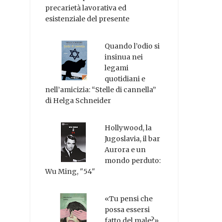
precarietà lavorativa ed
esistenziale del presente
Quando l’odio si
insinua nei
legami
quotidiani e
nell’amicizia: “Stelle di cannella”
di Helga Schneider
Hollywood, la
Jugoslavia, il bar
Aurora e un
mondo perduto:
Wu Ming, "54"
«Tu pensi che
possa essersi
fatto del male?»