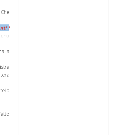
. Che
tti i
ucono
ma la
istra
ntera
tella
atto