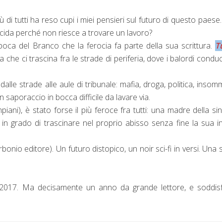
iù di tutti ha reso cupi i miei pensieri sul futuro di questo paese
icida perché non riesce a trovare un lavoro?
oca del Branco che la ferocia fa parte della sua scrittura.
Tu
ta che ci trascina fra le strade di periferia, dove i balordi cond
alle strade alle aule di tribunale: mafia, droga, politica, insom
un saporaccio in bocca difficile da lavare via.
iani), è stato forse il più feroce fra tutti: una madre della sin
in grado di trascinare nel proprio abisso senza fine la sua i
bonio editore). Un futuro distopico, un noir sci-fi in versi. Una s
2017. Ma decisamente un anno da grande lettore, e soddisf