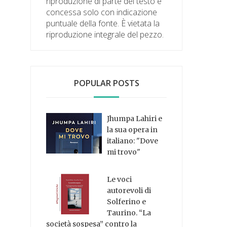
riproduzione di parte del testo è
concessa solo con indicazione
puntuale della fonte. È vietata la
riproduzione integrale del pezzo.
POPULAR POSTS
Jhumpa Lahiri e
la sua opera in
italiano: "Dove
mi trovo"
Le voci
autorevoli di
Solferino e
Taurino. “La
società sospesa” contro la