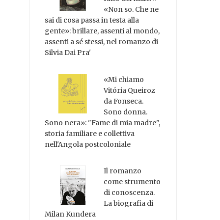
«Non so. Che ne
sai di cosa passa in testa alla
gente»: brillare, assenti al mondo,
assenti a sé stessi, nel romanzo di
Silvia Dai Pra'
«Mi chiamo
Vitória Queiroz
da Fonseca.
Sono donna.
Sono nera»: "Fame di mia madre",
storia familiare e collettiva
nell'Angola postcoloniale
Il romanzo
come strumento
di conoscenza.
La biografia di
Milan Kundera