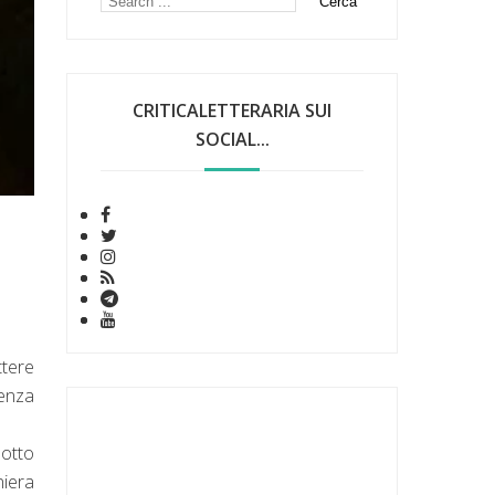
CRITICALETTERARIA SUI
SOCIAL...
ttere
tenza
sotto
niera