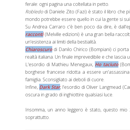
ferale: ogni pagina una coltellata in petto.
Robledo
di Daniele Zito (Fazi) è stato il libro che p
mondo potrebbe essere quello in cui la gente si su
Su Andrea Carraro c'è ben poco da dire, è dall'ep
racconti
(Melville edizioni) è una gran bella raccol
un'esistenza ai limiti della bestialità.
Chiaroscuro
di Danilo Chirico (Bompiani) ci porta d
realtà italiana. Un finale imprevedibile e che lascia 
L'esordio di Mathieu Menegaux,
Ho taciuto
(Bomp
borghese francese ridotta a essere un'assassina 
famiglia. Sconsigliato ai deboli di cuore.
Infine,
Dark Star
, l'esordio di Oliver Langmead (Car
oscura in grado di inghiottire qualsiasi luce.
Insomma, un anno leggero è stato, questo mio 
soprattutto.