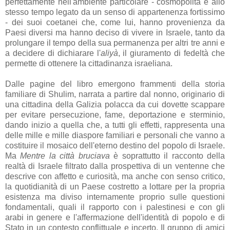
perfettamente nell'ambiente particolare - cosmopolita e allo
stesso tempo legato da un senso di appartenenza fortissimo
- dei suoi coetanei che, come lui, hanno provenienza da
Paesi diversi ma hanno deciso di vivere in Israele, tanto da
prolungare il tempo della sua permanenza per altri tre anni e
a decidere di dichiarare l'
aliyà
, il giuramento di fedeltà che
permette di ottenere la cittadinanza israeliana.
Dalle pagine del libro emergono frammenti della storia
familiare di Shulim, narrata a partire dal nonno, originario di
una cittadina della Galizia polacca da cui dovette scappare
per evitare persecuzione, fame, deportazione e sterminio,
dando inizio a quella che, a tutti gli effetti, rappresenta una
delle mille e mille diaspore familiari e personali che vanno a
costituire il mosaico dell'eterno destino del popolo di Israele.
Ma
Mentre la città bruciava
è soprattutto il racconto della
realtà di Israele filtrato dalla prospettiva di un ventenne che
descrive con affetto e curiosità, ma anche con senso critico,
la quotidianità di un Paese costretto a lottare per la propria
esistenza ma diviso internamente proprio sulle questioni
fondamentali, quali il rapporto con i palestinesi e con gli
arabi in genere e l'affermazione dell'identità di popolo e di
Stato in un contesto conflittuale e incerto. Il gruppo di amici