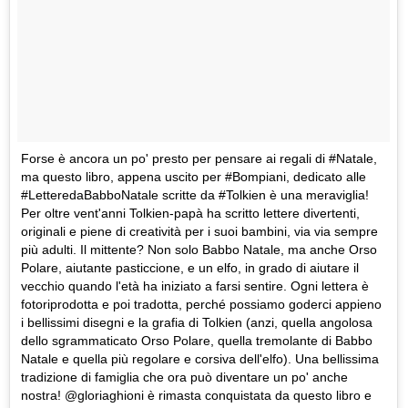
Forse è ancora un po' presto per pensare ai regali di #Natale,
ma questo libro, appena uscito per #Bompiani, dedicato alle
#LetteredaBabboNatale scritte da #Tolkien è una meraviglia!
Per oltre vent'anni Tolkien-papà ha scritto lettere divertenti,
originali e piene di creatività per i suoi bambini, via via sempre
più adulti. Il mittente? Non solo Babbo Natale, ma anche Orso
Polare, aiutante pasticcione, e un elfo, in grado di aiutare il
vecchio quando l'età ha iniziato a farsi sentire. Ogni lettera è
fotoriprodotta e poi tradotta, perché possiamo goderci appieno
i bellissimi disegni e la grafia di Tolkien (anzi, quella angolosa
dello sgrammaticato Orso Polare, quella tremolante di Babbo
Natale e quella più regolare e corsiva dell'elfo). Una bellissima
tradizione di famiglia che ora può diventare un po' anche
nostra! @gloriaghioni è rimasta conquistata da questo libro e