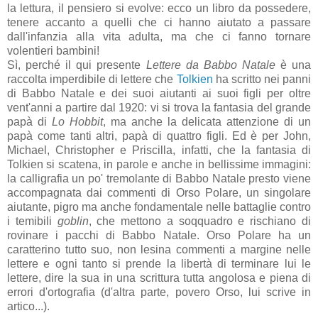
la lettura, il pensiero si evolve: ecco un libro da possedere,
tenere accanto a quelli che ci hanno aiutato a passare
dall'infanzia alla vita adulta, ma che ci fanno tornare
volentieri bambini!
Sì, perché il qui presente
Lettere da Babbo Natale
è una
raccolta imperdibile di lettere che
Tolkien
ha scritto nei panni
di Babbo Natale e dei suoi aiutanti ai suoi figli per oltre
vent'anni a partire dal 1920: vi si trova la fantasia del grande
papà di
Lo
Hobbit
, ma anche la delicata attenzione di un
papà come tanti altri, papà di quattro figli. Ed è per John,
Michael, Christopher e Priscilla, infatti, che la fantasia di
Tolkien si scatena, in parole e anche in bellissime immagini:
la calligrafia un po' tremolante di Babbo Natale presto viene
accompagnata dai commenti di Orso Polare, un singolare
aiutante, pigro ma anche fondamentale nelle battaglie contro
i temibili
goblin
, che mettono a soqquadro e rischiano di
rovinare i pacchi di Babbo Natale. Orso Polare ha un
caratterino tutto suo, non lesina commenti a margine nelle
lettere e ogni tanto si prende la libertà di terminare lui le
lettere, dire la sua in una scrittura tutta angolosa e piena di
errori d'ortografia (d'altra parte, povero Orso, lui scrive in
artico...).