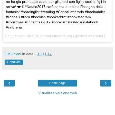
ne ha già prenotate copie per gli amici con figli piccoli e figli in
arrivo! ❤️ Il #Natale2017 sarà senza dubbio all'insegna della
fantasia! #readinglist #reading #CriticaLetteraria #bookaddict
#libribelli #libro #bookish #bookaddict #bookstagram
#christmas #christmas2017 #book #instalibro #instabook
#inlibreria
Un post condiviso da CriticaLetteraria.org (@criticaletteraria) in data:
GMGhioni
In data...
16.11.17
Condividi
‹
›
Home page
Visualizza versione web