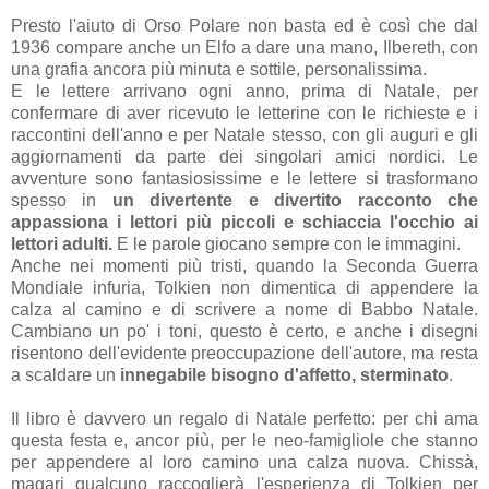
Presto l'aiuto di Orso Polare non basta ed è così che dal
1936 compare anche un Elfo a dare una mano, Ilbereth, con
una grafia ancora più minuta e sottile, personalissima.
E le lettere arrivano ogni anno, prima di Natale, per
confermare di aver ricevuto le letterine con le richieste e i
raccontini dell'anno e per Natale stesso, con gli auguri e gli
aggiornamenti da parte dei singolari amici nordici. Le
avventure sono fantasiosissime e le lettere si trasformano
spesso in
un divertente e divertito racconto che
appassiona i lettori più piccoli e schiaccia l'occhio ai
lettori adulti.
E le parole giocano sempre con le immagini.
Anche nei momenti più tristi, quando la Seconda Guerra
Mondiale infuria, Tolkien non dimentica di appendere la
calza al camino e di scrivere a nome di Babbo Natale.
Cambiano un po' i toni, questo è certo, e anche i disegni
risentono dell'evidente preoccupazione dell'autore, ma resta
a scaldare un
innegabile bisogno d'affetto, sterminato
.
Il libro è davvero un regalo di Natale perfetto: per chi ama
questa festa e, ancor più, per le neo-famigliole che stanno
per appendere al loro camino una calza nuova. Chissà,
magari qualcuno raccoglierà l'esperienza di Tolkien per