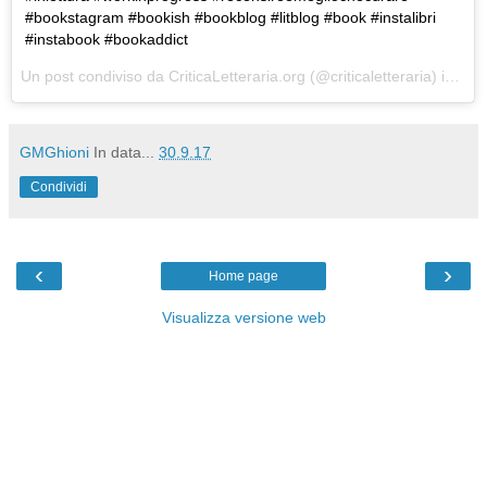
#bookstagram #bookish #bookblog #litblog #book #instalibri
#instabook #bookaddict
Un post condiviso da CriticaLetteraria.org (@criticaletteraria) in data:
GMGhioni
In data...
30.9.17
Condividi
‹
›
Home page
Visualizza versione web