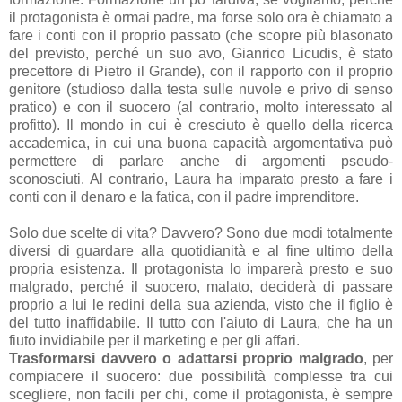
il protagonista è ormai padre, ma forse solo ora è chiamato a
fare i conti con il proprio passato (che scopre più blasonato
del previsto, perché un suo avo, Gianrico Licudis, è stato
precettore di Pietro il Grande), con il rapporto con il proprio
genitore (studioso dalla testa sulle nuvole e privo di senso
pratico) e con il suocero (al contrario, molto interessato al
profitto). Il mondo in cui è cresciuto è quello della ricerca
accademica, in cui una buona capacità argomentativa può
permettere di parlare anche di argomenti pseudo-
sconosciuti. Al contrario, Laura ha imparato presto a fare i
conti con il denaro e la fatica, con il padre imprenditore.
Solo due scelte di vita? Davvero? Sono due modi totalmente
diversi di guardare alla quotidianità e al fine ultimo della
propria esistenza. Il protagonista lo imparerà presto e suo
malgrado, perché il suocero, malato, deciderà di passare
proprio a lui le redini della sua azienda, visto che il figlio è
del tutto inaffidabile. Il tutto con l'aiuto di Laura, che ha un
fiuto invidiabile per il marketing e per gli affari.
Trasformarsi davvero o adattarsi proprio malgrado
, per
compiacere il suocero: due possibilità complesse tra cui
scegliere, non facili per chi, come il protagonista, è sempre