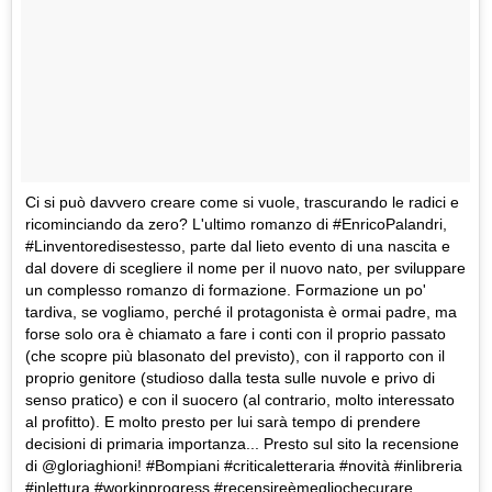
Ci si può davvero creare come si vuole, trascurando le radici e
ricominciando da zero? L'ultimo romanzo di #EnricoPalandri,
#Linventoredisestesso, parte dal lieto evento di una nascita e
dal dovere di scegliere il nome per il nuovo nato, per sviluppare
un complesso romanzo di formazione. Formazione un po'
tardiva, se vogliamo, perché il protagonista è ormai padre, ma
forse solo ora è chiamato a fare i conti con il proprio passato
(che scopre più blasonato del previsto), con il rapporto con il
proprio genitore (studioso dalla testa sulle nuvole e privo di
senso pratico) e con il suocero (al contrario, molto interessato
al profitto). E molto presto per lui sarà tempo di prendere
decisioni di primaria importanza... Presto sul sito la recensione
di @gloriaghioni! #Bompiani #criticaletteraria #novità #inlibreria
#inlettura #workinprogress #recensireèmegliochecurare