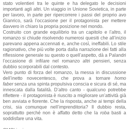
stato volentieri tra le quinte e ha delegato le decisioni
importanti agli altri. Un viaggio in Unione Sovietica, in parte
per lavoro, in parte per ripercorrere i passi del proprio avo
Gianrico, sarà l'occasione per il protagonista per mettere
davvero in chiaro la propria posizione nel mondo.
Costruito con grande equilibrio tra un capitolo e l'altro, il
romanzo si chiude risolvendo numerosi quesiti che all'inizio
parevano appena accennati e, anche così, ineffabili. Lo stile
ragionativo, che più volte porta dalla narrazione dei fatti alla
riflessione generale su questo o quell'aspetto, dà a Palandri
l'occasione di infilare nel romanzo altri pensieri, senza
dubbio scorporabili dal contesto.
Vero punto di forza del romanzo, la messa in discussione
dell'inetto novecentesco, che prova a tornare
homo
faber
senza una spinta propulsiva conscia e sicura di sé, ma
innescata dalla fatalità. D'altro canto - qualcuno potrebbe
riflettere - il protagonista è riuscito a migliorare un'attività già
ben avviata e fiorente. Che la risposta, anche ai tempi della
crisi, sia comunque nell'imprenditoria? Il dubbio resta,
soprattutto perché non è affatto detto che la
roba
basti a
soddisfare una vita.