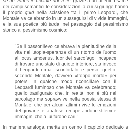
se ne vanno le ricciute donzelle
; grazie a un attento esame
dei campi semantici le considerazioni a cui si giunge hanno
il proprio
quid
nella scissione tra il primo Leopardi, che
Montale va celebrando in un susseguirsi di vivide immagini,
e la sua poetica più tarda, nel passaggio dal pessimismo
storico al pessimismo cosmico:
"Se il bassorilievo celebrava la plenitudine della
vita nell'utopia-speranza di un ritorno dell'uomo
al locus amoenus, fuor del sarcofago, incapace
di trovare uno stato di quiete interiore, sta invece
il Leopardi ormai sconfortato e perso; quello,
secondo Montale, davvero «troppo morto» per
potersi in qualche modo riconciliare con il
Leopardi luminoso che Montale va celebrando;
quello trasfigurato che, in realtà, non è più nel
sarcofago ma sopravvive nella poesia stessa di
Montale, che per alcuni attimi rivive le emozioni
del giovane recanatese, recuperandone stilemi e
immagini che a lui furono cari."
In maniera analoga, merita un cenno il capitolo dedicato a