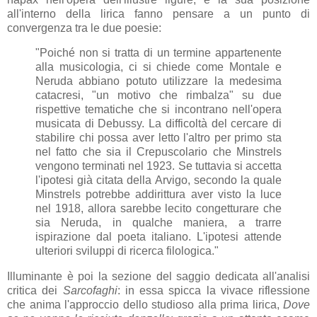
all'interno della lirica fanno pensare a un punto di
convergenza tra le due poesie:
"Poiché non si tratta di un termine appartenente
alla musicologia, ci si chiede come Montale e
Neruda abbiano potuto utilizzare la medesima
catacresi, "un motivo che rimbalza" su due
rispettive tematiche che si incontrano nell'opera
musicata di Debussy. La difficoltà del cercare di
stabilire chi possa aver letto l'altro per primo sta
nel fatto che sia il Crepuscolario che Minstrels
vengono terminati nel 1923. Se tuttavia si accetta
l'ipotesi già citata della Arvigo, secondo la quale
Minstrels potrebbe addirittura aver visto la luce
nel 1918, allora sarebbe lecito congetturare che
sia Neruda, in qualche maniera, a trarre
ispirazione dal poeta italiano. L'ipotesi attende
ulteriori sviluppi di ricerca filologica."
Illuminante è poi la sezione del saggio dedicata all'analisi
critica dei
Sarcofaghi
: in essa spicca la vivace riflessione
che anima l'approccio dello studioso alla prima lirica,
Dove