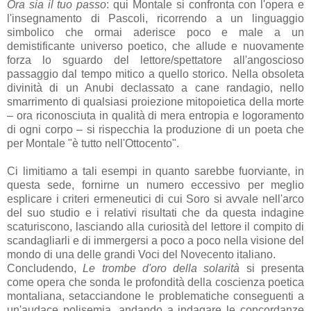
Ora sia il tuo passo
: qui Montale si confronta con l'opera e
l'insegnamento di Pascoli, ricorrendo a un linguaggio
simbolico che ormai aderisce poco e male a un
demistificante universo poetico, che allude e nuovamente
forza lo sguardo del lettore/spettatore all'angoscioso
passaggio dal tempo mitico a quello storico. Nella obsoleta
divinità di un Anubi declassato a cane randagio, nello
smarrimento di qualsiasi proiezione mitopoietica della morte
– ora riconosciuta in qualità di mera entropia e logoramento
di ogni corpo – si rispecchia la produzione di un poeta che
per Montale "è tutto nell'Ottocento".
Ci limitiamo a tali esempi in quanto sarebbe fuorviante, in
questa sede, fornirne un numero eccessivo per meglio
esplicare i criteri ermeneutici di cui Soro si avvale nell'arco
del suo studio e i relativi risultati che da questa indagine
scaturiscono, lasciando alla curiosità del lettore il compito di
scandagliarli e di immergersi a poco a poco nella visione del
mondo di una delle grandi Voci del Novecento italiano.
Concludendo,
Le trombe d'oro della solarità
si presenta
come opera che sonda le profondità della coscienza poetica
montaliana, setacciandone le problematiche conseguenti a
un'audace polisemia, andando a indagare le concordanze