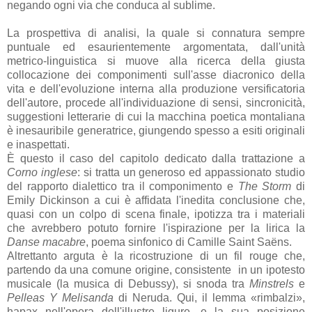
negando ogni via che conduca al sublime.
La prospettiva di analisi, la quale si connatura sempre
puntuale ed esaurientemente argomentata, dall'unità
metrico-linguistica si muove alla ricerca della giusta
collocazione dei componimenti sull'asse diacronico della
vita e dell'evoluzione interna alla produzione versificatoria
dell'autore, procede all'individuazione di sensi, sincronicità,
suggestioni letterarie di cui la macchina poetica montaliana
è inesauribile generatrice, giungendo spesso a esiti originali
e inaspettati.
È questo il caso del capitolo dedicato dalla trattazione a
Corno inglese
: si tratta un generoso ed appassionato studio
del rapporto dialettico tra il componimento e
The Storm
di
Emily Dickinson a cui è affidata l'inedita conclusione che,
quasi con un colpo di scena finale, ipotizza tra i materiali
che avrebbero potuto fornire l'ispirazione per la lirica la
Danse macabre
, poema sinfonico di Camille Saint Saëns.
Altrettanto arguta è la ricostruzione di un fil rouge che,
partendo da una comune origine, consistente in un ipotesto
musicale (la musica di Debussy), si snoda tra
Minstrels
e
Pelleas Y Melisanda
di Neruda. Qui, il lemma «rimbalzi»,
hapax nell'opera dell'illustre ligure, e la sua posizione