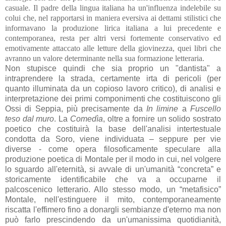
casuale. Il padre della lingua italiana ha un'influenza indelebile su
colui che, nel rapportarsi in maniera eversiva ai dettami stilistici che
informavano la produzione lirica italiana a lui precedente e
contemporanea, resta per altri versi fortemente conservativo ed
emotivamente attaccato alle letture della giovinezza, quei libri che
avranno un valore determinante nella sua formazione letteraria.
Non stupisce quindi che sia proprio un "dantista" a
intraprendere la strada, certamente irta di pericoli (per
quanto illuminata da un copioso lavoro critico), di analisi e
interpretazione dei primi componimenti che costituiscono gli
Ossi di Seppia, più precisamente da
In limine
a
Fuscello
teso dal muro
. La
Comedìa
, oltre a fornire un solido sostrato
poetico che costituirà la base dell'analisi intertestuale
condotta da Soro, viene individuata – seppure per vie
diverse - come opera filosoficamente speculare alla
produzione poetica di Montale per il modo in cui, nel volgere
lo sguardo all'eternità, si avvale di un'umanità “concreta” e
storicamente identificabile che va a occuparne il
palcoscenico letterario. Allo stesso modo, un “metafisico”
Montale, nell'estinguere il mito, contemporaneamente
riscatta l'effimero fino a donargli sembianze d'eterno ma non
può farlo prescindendo da un'umanissima quotidianità,