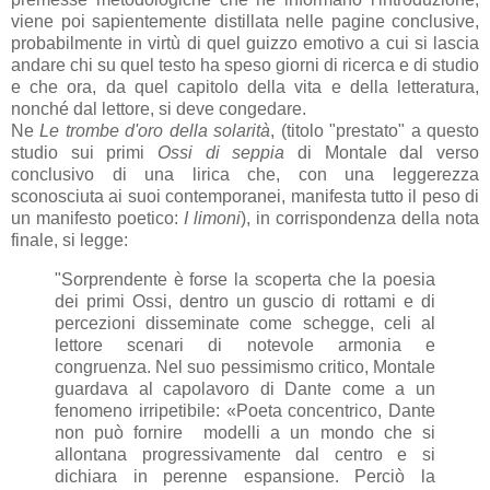
viene poi sapientemente distillata nelle pagine conclusive,
probabilmente in virtù di quel guizzo emotivo a cui si lascia
andare chi su quel testo ha speso giorni di ricerca e di studio
e che ora, da quel capitolo della vita e della letteratura,
nonché dal lettore, si deve congedare.
Ne
Le trombe d'oro della solarità
, (titolo "prestato" a questo
studio sui primi
Ossi di seppia
di Montale dal verso
conclusivo di una lirica che, con una leggerezza
sconosciuta ai suoi contemporanei, manifesta tutto il peso di
un manifesto poetico:
I limoni
), in corrispondenza della nota
finale, si legge:
"Sorprendente è forse la scoperta che la poesia
dei primi Ossi, dentro un guscio di rottami e di
percezioni disseminate come schegge, celi al
lettore scenari di notevole armonia e
congruenza. Nel suo pessimismo critico, Montale
guardava al capolavoro di Dante come a un
fenomeno irripetibile: «Poeta concentrico, Dante
non può fornire modelli a un mondo che si
allontana progressivamente dal centro e si
dichiara in perenne espansione. Perciò la