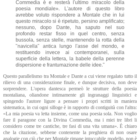
Commedia è e resterà l'ultimo miracolo della
poesia mondiale». L'autore di questo libro
avrebbe voluto rispondere a Montale che in lui
questo miracolo si è ripetuto, persino amplificato;
nessuno, dopo Dante, ha saputo nel suo
profondo restar fisso in quel centro, senza
bussola, senza stelle, mantenendo la rotta della
"navicella" antica lungo l'asse del mondo, e
restituendo invece ai contemporanei, sulla
superficie della lettera, la babele della perenne
dispersione e frantumazione delle idee."
Questo parallelismo tra Montale e Dante a cui viene regalato tutto il
rilievo di una considerazione finale, e dunque decisiva, non deve
sorprendere. L'opera dantesca permeò le strutture della poesia
montaliana, oliandone intimamente gli ingranaggi linguistici e
spingendo l'autore ligure a pensare i propri scritti in maniera
sistematica, in cui ogni silloge è in rapporto di contiguità con l'altra
:
«La mia poesia va letta insieme, come una poesia sola. Non voglio
fare il paragone con la Divina Commedia, ma i miei tre libri li
considero come tre cantiche, tre fasi di una vita umana». È chiaro
che la citazione, sebbene contenente la preghiera di non osare
analogie con ciò che per Montale rimane intoccabile modello, non è