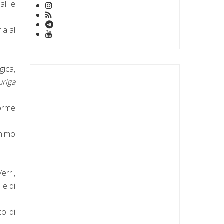
ali e
la al
gica,
uriga
norme
onimo
erri,
 e di
to di