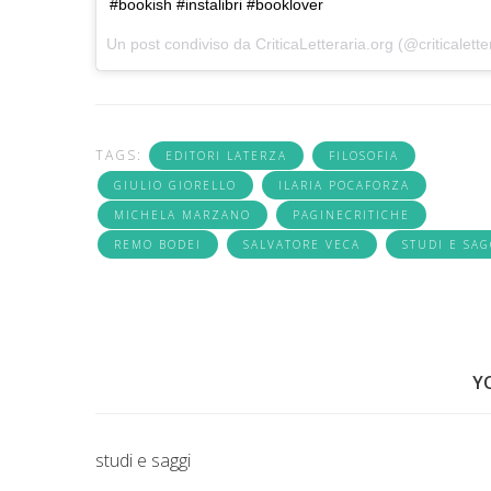
#bookish #instalibri #booklover
Un post condiviso da CriticaLetteraria.org (@criticalette
TAGS:
EDITORI LATERZA
FILOSOFIA
GIULIO GIORELLO
ILARIA POCAFORZA
MICHELA MARZANO
PAGINECRITICHE
REMO BODEI
SALVATORE VECA
STUDI E SAG
Y
studi e saggi