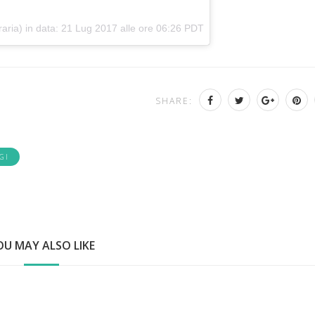
raria) in data:
21 Lug 2017 alle ore 06:26 PDT
SHARE:
GI
OU MAY ALSO LIKE