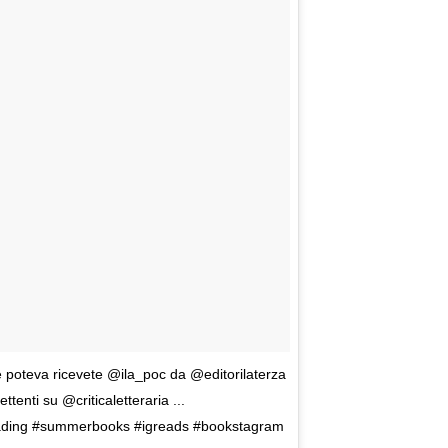
e poteva ricevete @ila_poc da @editorilaterza
ettenti su @criticaletteraria ...
rreading #summerbooks #igreads #bookstagram