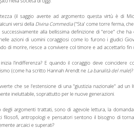
o nella società di oggi.
rtezza (il saggio avente ad argomento questa virtù è di Mi
lcuni versi della
Divina Commedia
("Sta' come torre ferma, ch
rifa successivamente alla bellissima definizione di "eroe" che ha
nelle azioni di uomini coraggiosi come lo furono i giudici Gio
do di morire, riesce a convivere col timore e ad accettarlo fin 
nizia l'indifferenza? E quando il coraggio deve coincidere c
mismo (come ha scritto Hannah Arendt ne
La banalità del male
)?
vverte che se l'estensione di una "giustizia nazionale" ad un li
mente ineluttabile, soprattutto per le nuove generazioni.
o degli argomenti trattati, sono di agevole lettura, la domand
filosofi, antropologi e pensatori sentono il bisogno di torn
temente arcaici e superati?