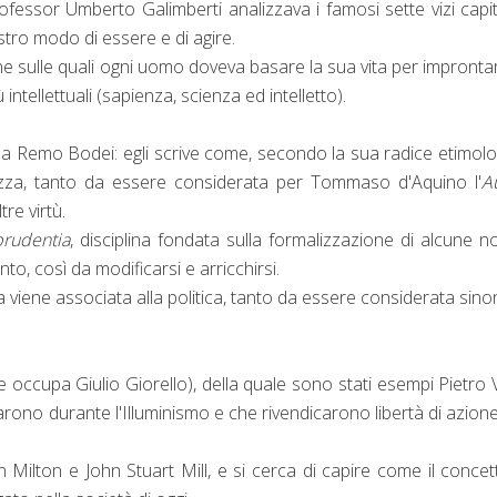
l Professor Umberto Galimberti analizzava i famosi sette vizi capit
stro modo di essere e di agire.
e sulle quali ogni uomo doveva basare la sua vita per improntar
ntellettuali (sapienza, scienza ed intelletto).
da Remo Bodei: egli scrive come, secondo la sua radice etimolo
ezza, tanto da essere considerata per Tommaso d'Aquino l'
A
re virtù.
-prudentia
, disciplina fondata sulla formalizzazione di alcune 
, così da modificarsi e arricchirsi.
a viene associata alla politica, tanto da essere considerata sin
occupa Giulio Giorello), della quale sono stati esempi Pietro V
arono durante l'Illuminismo e che rivendicarono libertà di azione
 Milton e John Stuart Mill, e si cerca di capire come il concet