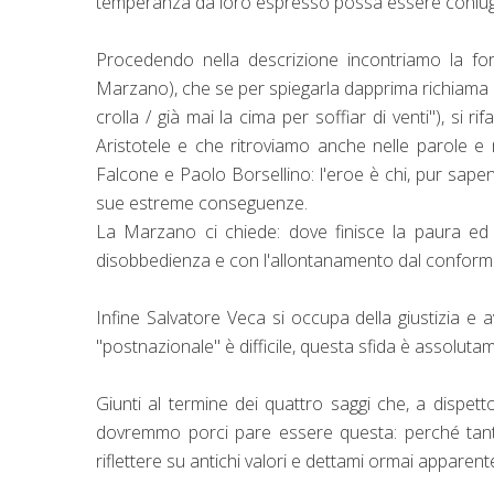
temperanza da loro espresso possa essere coniugat
Procedendo nella descrizione incontriamo la fo
Marzano), che se per spiegarla dapprima richiama a
crolla / già mai la cima per soffiar di venti"), si 
Aristotele e che ritroviamo anche nelle parole e 
Falcone e Paolo Borsellino: l'eroe è chi, pur sapen
sue estreme conseguenze.
La Marzano ci chiede: dove finisce la paura ed i
disobbedienza e con l'allontanamento dal confor
Infine Salvatore Veca si occupa della giustizia e a
"postnazionale" è difficile, questa sfida è assoluta
Giunti al termine dei quattro saggi che, a dispett
dovremmo porci pare essere questa: perché tanti 
riflettere su antichi valori e dettami ormai apparen