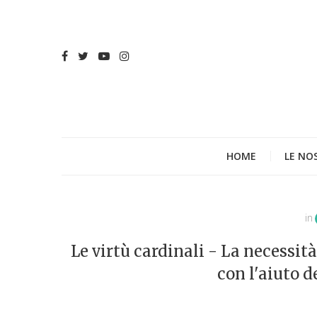
HOME
LE NO
in
Le virtù cardinali - La necessit
con l'aiuto d