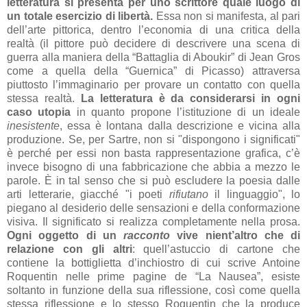
letteratura si presenta per uno scrittore quale luogo di
un totale esercizio di libertà.
Essa non si manifesta, al pari
dell’arte pittorica, dentro l’economia di una critica della
realtà (il pittore può decidere di descrivere una scena di
guerra alla maniera della “Battaglia di Aboukir” di Jean Gros
come a quella della “Guernica” di Picasso) attraversa
piuttosto l’immaginario per provare un contatto con quella
stessa realtà.
La letteratura è da considerarsi in ogni
caso utopia
in quanto propone l’istituzione di un ideale
inesistente
, essa è lontana dalla descrizione e vicina alla
produzione. Se, per Sartre, non si "dispongono i significati"
è perché per essi non basta rappresentazione grafica, c’è
invece bisogno di una fabbricazione che abbia a mezzo le
parole. È in tal senso che si può escludere la poesia dalle
arti letterarie, giacché "i poeti
rifiutano
il linguaggio", lo
piegano al desiderio delle sensazioni e della conformazione
visiva. Il significato si realizza completamente nella prosa.
Ogni oggetto di un
racconto
vive nient’altro che di
relazione con gli altri
: quell’astuccio di cartone che
contiene la bottiglietta d’inchiostro di cui scrive Antoine
Roquentin nelle prime pagine de “La Nausea”, esiste
soltanto in funzione della sua riflessione, così come quella
stessa riflessione e lo stesso Roquentin che la produce