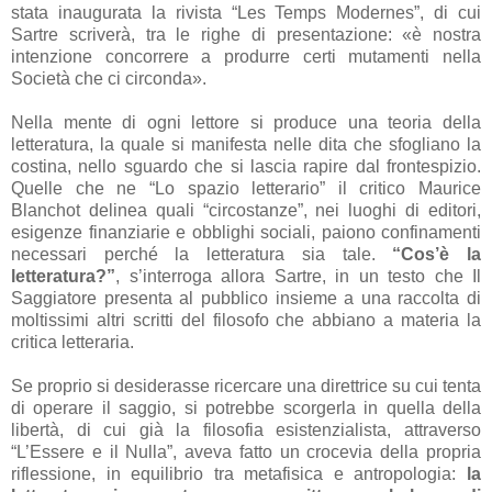
stata inaugurata la rivista “Les Temps Modernes”, di cui
Sartre scriverà, tra le righe di presentazione: «
è nostra
intenzione concorrere a produrre certi mutamenti nella
Società che ci circonda».
Nella mente di ogni lettore si produce una teoria della
letteratura, la quale si manifesta nelle dita che sfogliano la
costina, nello sguardo che si lascia rapire dal frontespizio.
Quelle che ne “Lo spazio letterario” il critico Maurice
Blanchot delinea quali “circostanze”, nei luoghi di editori,
esigenze finanziarie e obblighi sociali, paiono confinamenti
necessari perché la letteratura sia tale.
“Cos’è la
letteratura?”
, s’interroga allora Sartre, in un testo che Il
Saggiatore presenta al pubblico insieme a una raccolta di
moltissimi altri scritti del filosofo che abbiano a materia la
critica letteraria.
Se proprio si desiderasse ricercare una direttrice su cui tenta
di operare il saggio, si potrebbe scorgerla in quella della
libertà, di cui già la filosofia esistenzialista, attraverso
“L’Essere e il Nulla”, aveva fatto un crocevia della propria
riflessione, in equilibrio tra metafisica e antropologia:
la