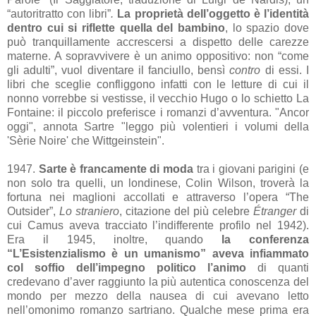
“autoritratto con libri”
.
La proprietà dell’oggetto è l’identità
dentro cui si riflette quella del bambino
, lo spazio dove
può tranquillamente accrescersi a dispetto delle carezze
materne. A sopravvivere è un animo oppositivo: non “come
gli adulti”, vuol diventare il fanciullo, bensì
contro
di essi. I
libri che sceglie confliggono infatti con le letture di cui il
nonno vorrebbe si vestisse, il vecchio Hugo o lo schietto La
Fontaine: il piccolo preferisce i romanzi d’avventura. "Ancor
oggi", annota Sartre "leggo più volentieri i volumi della
'Sèrie Noire' che Wittgeinstein".
1947.
Sarte è francamente di moda
tra i giovani parigini (e
non solo tra quelli, un londinese, Colin Wilson, troverà la
fortuna nei maglioni accollati e attraverso l’opera “The
Outsider”,
Lo straniero
, citazione del più celebre
Étranger
di
cui Camus aveva tracciato l’indifferente profilo nel 1942).
Era il 1945, inoltre, quando
la conferenza
“L’Esistenzialismo è un umanismo” aveva infiammato
col soffio dell’impegno politico l’animo
di quanti
credevano d’aver raggiunto la più autentica conoscenza del
mondo per mezzo della nausea di cui avevano letto
nell’omonimo romanzo sartriano. Qualche mese prima era