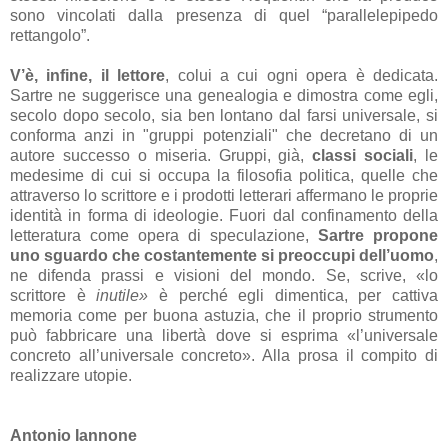
sono vincolati dalla presenza di quel “parallelepipedo
rettangolo”.
V’è, infine, il lettore
, colui a cui ogni opera è dedicata.
Sartre ne suggerisce una genealogia e dimostra come egli,
secolo dopo secolo, sia ben lontano dal farsi universale, si
conforma anzi in "gruppi potenziali" che decretano di un
autore successo o miseria. Gruppi, già,
classi sociali
, le
medesime di cui si occupa la filosofia politica, quelle che
attraverso lo scrittore e i prodotti letterari affermano le proprie
identità in forma di ideologie. Fuori dal confinamento della
letteratura come opera di speculazione,
Sartre propone
uno sguardo che costantemente si preoccupi dell’uomo
,
ne difenda prassi e visioni del mondo. Se, scrive, «lo
scrittore è
inutile»
è perché egli dimentica, per cattiva
memoria come per buona astuzia, che il proprio strumento
può fabbricare una libertà dove si esprima «l’universale
concreto all’universale concreto». Alla prosa il compito di
realizzare utopie.
Antonio Iannone