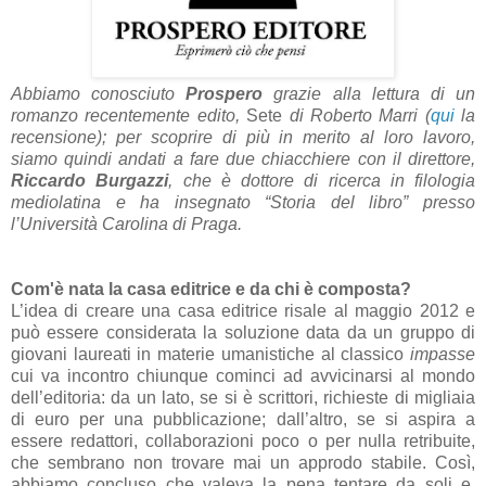
Abbiamo conosciuto
Prospero
grazie alla lettura di un
romanzo recentemente edito,
Sete
di Roberto Marri (
qui
la
recensione); per scoprire di più in merito al loro lavoro,
siamo quindi andati a fare due chiacchiere con il direttore,
Riccardo Burgazzi
, che è dottore di ricerca in filologia
mediolatina e ha insegnato “Storia del libro” presso
l’Università Carolina di Praga.
Com'è nata la casa editrice e da chi è composta?
L’idea di creare una casa editrice risale al maggio 2012 e
può essere considerata la soluzione data da un gruppo di
giovani laureati in materie umanistiche al classico
impasse
cui va incontro chiunque cominci ad avvicinarsi al mondo
dell’editoria: da un lato, se si è scrittori, richieste di migliaia
di euro per una pubblicazione; dall’altro, se si aspira a
essere redattori, collaborazioni poco o per nulla retribuite,
che sembrano non trovare mai un approdo stabile. Così,
abbiamo concluso che valeva la pena tentare da soli e,