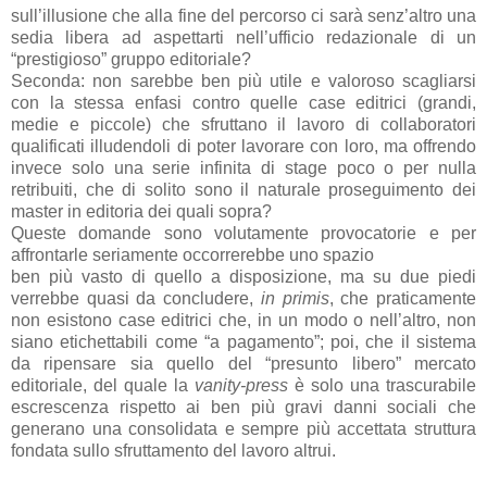
sull’illusione che alla fine del percorso ci sarà senz’altro una
sedia libera ad aspettarti nell’ufficio redazionale di un
“prestigioso” gruppo editoriale?
Seconda: non sarebbe ben più utile e valoroso scagliarsi
con la stessa enfasi contro quelle case editrici (grandi,
medie e piccole) che sfruttano il lavoro di collaboratori
qualificati illudendoli di poter lavorare con loro, ma offrendo
invece solo una serie infinita di stage poco o per nulla
retribuiti, che di solito sono il naturale proseguimento dei
master in editoria dei quali sopra?
Queste domande sono volutamente provocatorie e per
affrontarle seriamente occorrerebbe uno spazio
ben più vasto di quello a disposizione, ma su due piedi
verrebbe quasi da concludere,
in primis
, che praticamente
non esistono case editrici che, in un modo o nell’altro, non
siano etichettabili come “a pagamento”; poi, che il sistema
da ripensare sia quello del “presunto libero” mercato
editoriale, del quale la
vanity-press
è solo una trascurabile
escrescenza rispetto ai ben più gravi danni sociali che
generano una consolidata e sempre più accettata struttura
fondata sullo sfruttamento del lavoro altrui.