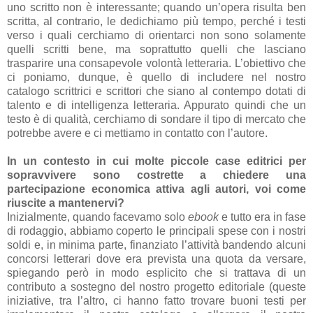
uno scritto non è interessante; quando un’opera risulta ben
scritta, al contrario, le dedichiamo più tempo, perché i testi
verso i quali cerchiamo di orientarci non sono solamente
quelli scritti bene, ma soprattutto quelli che lasciano
trasparire una consapevole volontà letteraria. L’obiettivo che
ci poniamo, dunque, è quello di includere nel nostro
catalogo scrittrici e scrittori che siano al contempo dotati di
talento e di intelligenza letteraria. Appurato quindi che un
testo è di qualità, cerchiamo di sondare il tipo di mercato che
potrebbe avere e ci mettiamo in contatto con l’autore.
In un contesto in cui molte piccole case editrici per
sopravvivere sono costrette a chiedere una
partecipazione economica attiva agli autori, voi come
riuscite a mantenervi?
Inizialmente, quando facevamo solo
ebook
e tutto era in fase
di rodaggio, abbiamo coperto le principali spese con i nostri
soldi e, in minima parte, finanziato l’attività bandendo alcuni
concorsi letterari dove era prevista una quota da versare,
spiegando però in modo esplicito che si trattava di un
contributo a sostegno del nostro progetto editoriale (queste
iniziative, tra l’altro, ci hanno fatto trovare buoni testi per