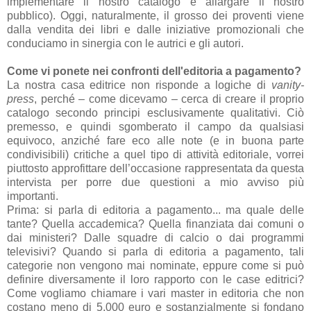
implementare il nostro catalogo e allargare il nostro
pubblico). Oggi, naturalmente, il grosso dei proventi viene
dalla vendita dei libri e dalle iniziative promozionali che
conduciamo in sinergia con le autrici e gli autori.
Come vi ponete nei confronti dell'editoria a pagamento?
La nostra casa editrice non risponde a logiche di
vanity-
press
, perché – come dicevamo – cerca di creare il proprio
catalogo secondo principi esclusivamente qualitativi. Ciò
premesso, e quindi sgomberato il campo da qualsiasi
equivoco, anziché fare eco alle note (e in buona parte
condivisibili) critiche a quel tipo di attività editoriale, vorrei
piuttosto approfittare dell’occasione rappresentata da questa
intervista per porre due questioni a mio avviso più
importanti.
Prima: si parla di editoria a pagamento... ma quale delle
tante? Quella accademica? Quella finanziata dai comuni o
dai ministeri? Dalle squadre di calcio o dai programmi
televisivi? Quando si parla di editoria a pagamento, tali
categorie non vengono mai nominate, eppure come si può
definire diversamente il loro rapporto con le case editrici?
Come vogliamo chiamare i vari master in editoria che non
costano meno di 5.000 euro e sostanzialmente si fondano