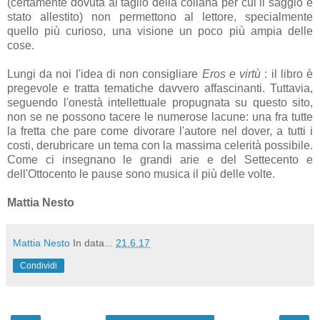
(certamente dovuta al taglio della collana per cui il saggio è
stato allestito) non permettono al lettore, specialmente
quello più curioso, una visione un poco più ampia delle
cose.
Lungi da noi l'idea di non consigliare
Eros e virtù
: il libro è
pregevole e tratta tematiche davvero affascinanti. Tuttavia,
seguendo l'onestà intellettuale propugnata su questo sito,
non se ne possono tacere le numerose lacune: una fra tutte
la fretta che pare come divorare l'autore nel dover, a tutti i
costi, derubricare un tema con la massima celerità possibile.
Come ci insegnano le grandi arie e del Settecento e
dell'Ottocento le pause sono musica il più delle volte.
Mattia Nesto
Mattia Nesto
In data...
21.6.17
Condividi