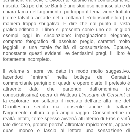
riuscito. Già perché se Banti è uno studioso riconosciuto e di
chiara fama dell'argomento, purtroppo il tema viene trattato
(come talvolta accade nella collana I Robinson/Letture) in
maniera troppo sbrigativa. E dire che dal punto di vista
grafico-editoriale il libro si presenta come uno dei migliori
esempi oggi in circolazione: impaginazione elegante,
comparto fotografico di assoluto pregio, caratteri molto
leggibili e una totale facilità di consultazione. Eppure,
nonostante questi evidenti, evidentissimi pregi, il libro è
fortemente incompleto.
Il volume si apre, va detto in modo molto suggestivo,
facendoci "entrare" nella bottega dei Gersaint,
commerciante parigino di quadri e opere d'arte. Il pretesto è
attraente dato che partendo dall'omonima (e
conosciutissima) opera di Watteau
L'insegna di Gersaint
ci
fa esplorare non soltanto il mercato dell'arte alla fine del
Diciottesimo secolo ma consente anche di trattare
l'argomento cultura a più ampio raggio. Consentirebbe in
realtà. Infatti, come spesso avverrà all'interno di Eros e virtù
tale discorso, proprio perché affrontato rapidamente, appare
quasi monco e lascia al lettore una sensazione di