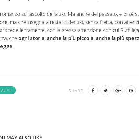
n romanzo sull’ascolto dell’altro. Ma anche del passato, e di sé st
olore, ma che insegna a restarci dentro, senza fretta, con attenz
e procede lentamente, con la stessa attenzione con cui Ruth leg
orza, che
ogni storia, anche la più piccola, anche la più spez
 legge.
OLIVI
SHARE:
OU MAY ALSO LIKE