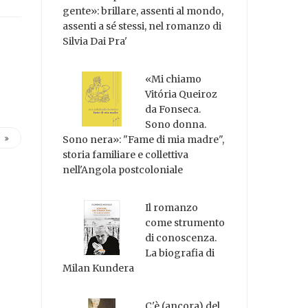
gente»: brillare, assenti al mondo,
assenti a sé stessi, nel romanzo di
Silvia Dai Pra'
«Mi chiamo
Vitória Queiroz
da Fonseca.
Sono donna.
Sono nera»: "Fame di mia madre",
storia familiare e collettiva
nell'Angola postcoloniale
Il romanzo
come strumento
di conoscenza.
La biografia di
Milan Kundera
C'è (ancora) del