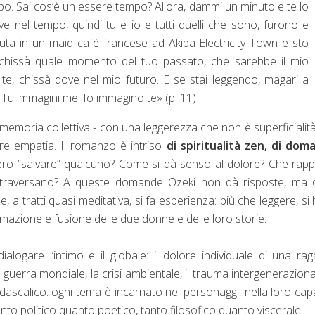
. Sai cos’è un essere tempo? Allora, dammi un minuto e te lo
 nel tempo, quindi tu e io e tutti quelli che sono, furono e
ta in un maid café francese ad Akiba Electricity Town e sto
 chissà quale momento del tuo passato, che sarebbe il mio
e, chissà dove nel mio futuro. E se stai leggendo, magari a
Tu immagini me. Io immagino te» (p. 11)
 la memoria collettiva - con una leggerezza che non è superficialit
are empatia. Il romanzo è intriso
di spiritualità zen, di dom
vero “salvare” qualcuno? Come si dà senso al dolore? Che rap
attraversano? A queste domande Ozeki non dà risposte, ma o
a tratti quasi meditativa, si fa esperienza: più che leggere, si 
mazione e fusione delle due donne e delle loro storie.
ialogare l’intimo e il globale: il dolore individuale di una ra
 guerra mondiale, la crisi ambientale, il trauma intergeneraziona
didascalico: ogni tema è incarnato nei personaggi, nella loro cap
anto politico quanto poetico, tanto filosofico quanto viscerale.