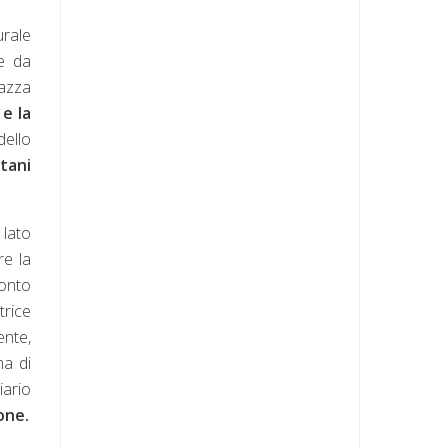
urale
e da
gazza
e la
dello
tani
 lato
re la
conto
trice
ente,
ma di
iario
one.