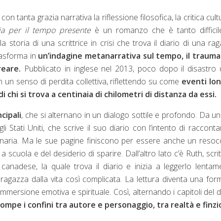
 tanta grazia narrativa la riflessione filosofica, la critica cult
ia per il tempo presente
è un romanzo che è tanto difficil
storia di una scrittrice in crisi che trova il diario di una ra
rasforma in
un’indagine metanarrativa sul tempo, il trauma 
reare.
Pubblicato in inglese nel 2013, poco dopo il disastro 
in un senso di perdita collettiva, riflettendo su come
eventi lon
 chi si trova a centinaia di chilometri di distanza da essi.
cipali
, che si alternano in un dialogo sottile e profondo. Da un
Stati Uniti, che scrive il suo diario con l’intento di racconta
naria. Ma le sue pagine finiscono per essere anche un reso
 scuola e del desiderio di sparire. Dall’altro lato c’è Ruth, scrit
canadese, la quale trova il diario e inizia a leggerlo lentam
ragazza dalla vita così complicata. La lettura diventa una for
 immersione emotiva e spirituale. Così, alternando i capitoli del d
rompe i confini tra autore e personaggio, tra realtà e finzi