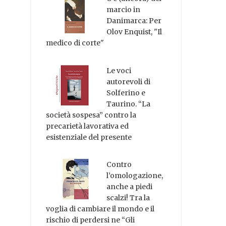
marcio in
Danimarca: Per
Olov Enquist, "Il
medico di corte"
Le voci
autorevoli di
Solferino e
Taurino. “La
società sospesa” contro la
precarietà lavorativa ed
esistenziale del presente
Contro
l’omologazione,
anche a piedi
scalzi! Tra la
voglia di cambiare il mondo e il
rischio di perdersi ne “Gli