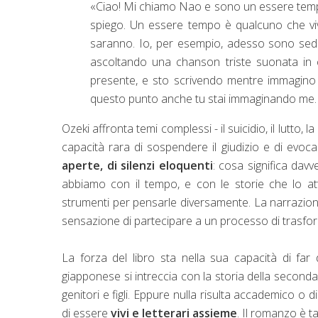
«Ciao! Mi chiamo Nao e sono un essere tempo
spiego. Un essere tempo è qualcuno che vive
saranno. Io, per esempio, adesso sono sedu
ascoltando una chanson triste suonata in
presente, e sto scrivendo mentre immagino t
questo punto anche tu stai immaginando me. 
Ozeki affronta temi complessi - il suicidio, il lutto,
capacità rara di sospendere il giudizio e di evoc
aperte, di silenzi eloquenti
: cosa significa dav
abbiamo con il tempo, e con le storie che lo 
strumenti per pensarle diversamente. La narrazione, 
sensazione di partecipare a un processo di trasfor
La forza del libro sta nella sua capacità di far d
giapponese si intreccia con la storia della seconda
genitori e figli. Eppure nulla risulta accademico o 
di essere
vivi e letterari assieme
. Il romanzo è t