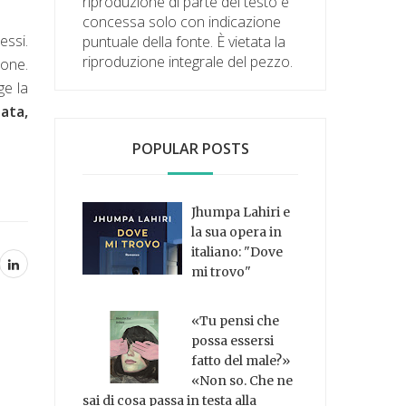
riproduzione di parte del testo è
concessa solo con indicazione
essi.
puntuale della fonte. È vietata la
riproduzione integrale del pezzo.
ione.
ge la
zata,
POPULAR POSTS
Jhumpa Lahiri e
la sua opera in
italiano: "Dove
mi trovo"
«Tu pensi che
possa essersi
fatto del male?»
«Non so. Che ne
sai di cosa passa in testa alla