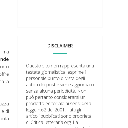
DISCLAIMER
à, ma
ande
Questo sito non rappresenta una
porto
testata giornalistica, esprime il
ffre
personale punto di vista degli
ha la
autori dei post e viene aggiornato
senza alcuna periodicità. Non
può pertanto considerarsi un
prodotto editoriale ai sensi della
gazza
legge n.62 del 2001. Tutti gli
le di
articoli pubblicati sono proprietà
acità
di CriticaLetteraria.org. La