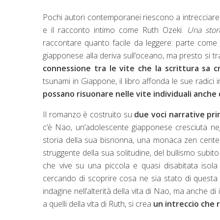
Pochi autori contemporanei riescono a intrecciare con
e il racconto intimo come Ruth Ozeki.
Una stor
raccontare quanto facile da leggere: parte come la 
giapponese alla deriva sull’oceano, ma presto si t
connessione tra le vite che la scrittura sa c
tsunami in Giappone, il libro affonda le sue radici 
possano risuonare nelle vite individuali anche di
Il romanzo è costruito su
due voci narrative prin
c’è Nao, un’adolescente giapponese cresciuta negli 
storia della sua bisnonna, una monaca zen cente
struggente della sua solitudine, del bullismo subito a
che vive su una piccola e quasi disabitata isola 
cercando di scoprire cosa ne sia stato di questa 
indagine nell’alterità della vita di Nao, ma anche di
a quelli della vita di Ruth, si crea
un intreccio che 