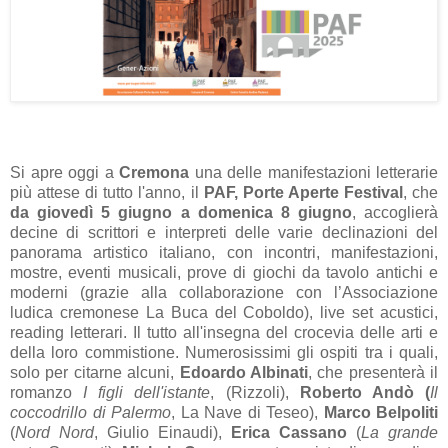
Si apre oggi a
Cremona
una delle manifestazioni letterarie
più attese di tutto l'anno, il
PAF, Porte Aperte Festival
, che
da giovedì 5 giugno a domenica 8 giugno
, accoglierà
decine di scrittori e interpreti delle varie declinazioni del
panorama artistico italiano, con incontri, manifestazioni,
mostre, eventi musicali, prove di giochi da tavolo antichi e
moderni (grazie alla collaborazione con l’Associazione
ludica cremonese La Buca del Coboldo), live set acustici,
reading letterari. Il tutto all'insegna del crocevia delle arti e
della loro commistione. Numerosissimi gli ospiti tra i quali,
solo per citarne alcuni,
Edoardo Albinati
, che presenterà il
romanzo
I figli dell'istante
, (Rizzoli),
Roberto Andò (
Il
coccodrillo di Palermo
, La Nave di Teseo),
Marco Belpoliti
(
Nord Nord
, Giulio Einaudi),
Erica Cassano
(
La grande