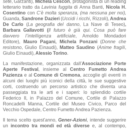
sete
, Garzanti),
Michela Cescon
, protagonista di un reading
letterario tratto da
Lavinia fuggita
di Anna Banti,
Nicola H.
Cosentino
con
C'è molta speranza, (ma nessuna per noi),
Guanda,
Sandrone Dazieri
(
Uccidi i ricchi
, Rizzoli),
Andrea
De Carlo
(
La geografia del danno
, La Nave di Teseo)
,
Barbara Gallavotti (
Il futuro è già qui. Cosa può fare
davvero l’intelligenza artificiale
, Arnoldo Mondadori
Editore),
Mauro Pagani, Michela Ponzani
(
Donne che
resistono
, Giulio Einaudi),
Matteo Saudino
(
Anime fragili
,
Giulio Einaudi),
Alessio Torino
.
La manifestazione, organizzata dall'
Associazione Porte
Aperte Festival
, insieme al
Centro Fumetto Andrea
Pazienza
e al
Comune di Cremona
, accoglie gli eventi in
alcuni dei luoghi più iconici della città, le sue suggestive
corti, costruendo un percorso artistico che diventa una
passeggiata tra le arti e i saperi: lo splendido cortile
Federico II, in Palazzo del Comune, Cortile di Palazzo
Roncadelli Manna, Cortile del Museo Civico, Parco del
Vecchio Ospedale, Centro Fumetto Andrea Pazienza.
Il tema scelto quest'anno,
Gener-Azioni
, intende suggerire
un
incontro tra mondi ed età diverse
e, al contempo,