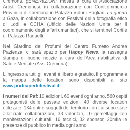
Cremona.
gENERaZIONI,
mostra a cura di Associazione
Artisti Cremonesi, in collaborazione con Confcommercio
Provincia di Cremona in Palazzo Vidoni Pagliari.
La guerra
a Gaza
, in collaborazione con Festival della fotografia etica
di Lodi e OCHA (Ufficio delle Nazioni Unite per il
coordinamento degli affari umanitari), che si terrà nel Cortile
di Palazzo Radaelli.
Nel Giardino dei Profumi del Centro Fumetto Andrea
Pazienza, ci sarà spazio per
Happy News
, la rassegna
stampa di buone notizie a cura dell'Area riabilitativa di
Salute Mentale (Asst Cremona).
L'ingresso a tutti gli eventi è libero e gratuito, il programma e
la mappa delle location sono disponibili al sito
www.porteapertefestival.it
.
I numeri del Paf
: 10 edizioni, 60 eventi ogni anno, 560 ospiti
protagonisti delle passate edizioni, 40 diverse location
utilizzate, 134 enti e soggetti del territorio con cui sono state
allacciate collaborazioni, 38 volontari, 10 gemellaggi con
manifestazioni culturali, 16 tecnici, 32 sponsor, 20mila le
presenze di pubblico in media ogni anno.