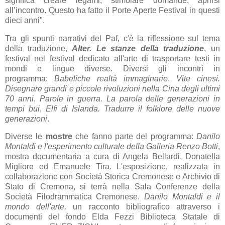
significa creare legami, stimolare domande, aprirsi
all’incontro. Questo ha fatto il Porte Aperte Festival in questi
dieci anni".
Tra gli spunti narrativi del Paf, c'è la riflessione sul tema
della traduzione,
Alter. Le stanze della traduzione
, un
festival nel festival dedicato all'arte di trasportare testi in
mondi e lingue diverse. Diversi gli incontri in
programma:
Babeliche realtà immaginarie
,
Vite cinesi.
Disegnare grandi e piccole rivoluzioni nella Cina degli ultimi
70 anni
,
Parole in guerra. La parola delle generazioni in
tempi bui
,
Elfi di Islanda. Tradurre il folklore delle nuove
generazioni
.
Diverse le
mostre
che fanno parte del programma:
Danilo
Montaldi e l'esperimento culturale della Galleria Renzo Botti
,
mostra documentaria a cura di Angela Bellardi, Donatella
Migliore ed Emanuele Tira. L'esposizione, realizzata in
collaborazione con Società Storica Cremonese e Archivio di
Stato di Cremona, si terrà nella Sala Conferenze della
Società Filodrammatica Cremonese.
Danilo Montaldi e il
mondo dell'arte,
un racconto bibliografico attraverso i
documenti del fondo Elda Fezzi Biblioteca Statale di