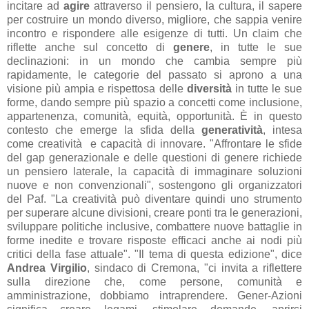
incitare ad
agire
attraverso il pensiero, la cultura, il sapere
per costruire un mondo diverso, migliore, che sappia venire
incontro e rispondere alle esigenze di tutti. Un claim che
riflette anche sul concetto di
genere
, in tutte le sue
declinazioni: in un mondo che cambia sempre più
rapidamente, le categorie del passato si aprono a una
visione più ampia e rispettosa delle
diversità
in tutte le sue
forme, dando sempre più spazio a concetti come inclusione,
appartenenza, comunità, equità, opportunità. È in questo
contesto che emerge la sfida della
generatività
, intesa
come creatività e capacità di innovare. "Affrontare le sfide
del gap generazionale e delle questioni di genere richiede
un pensiero laterale, la capacità di immaginare soluzioni
nuove e non convenzionali", sostengono gli organizzatori
del Paf. "La creatività può diventare quindi uno strumento
per superare alcune divisioni, creare ponti tra le generazioni,
sviluppare politiche inclusive, combattere nuove battaglie in
forme inedite e trovare risposte efficaci anche ai nodi più
critici della fase attuale". "Il tema di questa edizione", dice
Andrea Virgilio
, sindaco di Cremona, "ci invita a riflettere
sulla direzione che, come persone, comunità e
amministrazione, dobbiamo intraprendere. Gener-Azioni