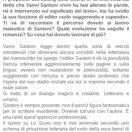
detto che Vanni Santoni «non ha mai alterato le parole,
né è intervenuto sul significato del testo», ma ha svolto
la sua funzione di editor «solo suggerendo e capendo».
Ti va di raccontare il percorso dovuto al lavoro
maieutico di Santoni? Quale evoluzione ha seguito il
romanzo? Su cosa hai dovuto lavorare di più?
Vanni Santoni legge dentro quella sorta di reticoli
immateriali che dimorano ancora invisibili nella letteratura
del manoscritto; mi spiego: l’editor Santoni ti dà la possibilità
(senza intervenire aggressivamente sulle pagine e sulla
lingua; ovvero non mutandone le potenzialità; soltanto
suggerendo con minuzia e previo studio profondo) che
l’opera dal suo stadio iniziale via via si esprima secondo il
reale valore.
Si tratta di un dialogo magico e costante. Letterario e
umano.
Santoni è sempre presente; non è perciò figura fantasmatica
per lo scrittore esordiente. Diviene tutt’uno con l’autore. È
una rarità quest’approccio professionale.
Il lavoro su
Lo Scuru
non è mai avvenuto secondo uno
schema di privazione letteraria del ruolo della voce bensì di