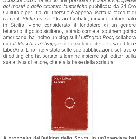
Sciascia 2016, ha scritto una preziosa
Piccola enciclopedia
dei mostri e delle creature fantastiche
pubblicata da 24 Ore
Cultura e per i tipi di LiberAria è appena uscita la raccolta di
racconti
Stelle ossee
. Orazio Labbate, giovane autore nato
in Sicilia, viene considerato il fondatore di un genere
letterario, il gotico siciliano, ispirato com’è al southern gothic
americano; ha inoltre un blog sull’
Huffington Post
, collabora
con
Il Mucchio Selvaggio
, è consulente della casa editrice
LiberAria. L’ho intervistato sulle sue pubblicazioni, sul lavoro
di editing che ha portato a termine insieme agli editor, sulla
sua attività di lettore, che è alla base della scrittura.
A proposito dell’editing dello
Scuru
, in un’intervista hai