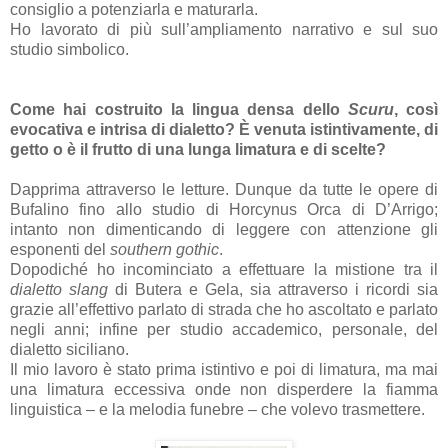
consiglio a potenziarla e maturarla.
Ho lavorato di più sull’ampliamento narrativo e sul suo
studio simbolico.
Come hai costruito la lingua densa dello
Scuru
, così
evocativa e intrisa di dialetto? È venuta istintivamente, di
getto o è il frutto di una lunga limatura e di scelte?
Dapprima attraverso le letture. Dunque da tutte le opere di
Bufalino fino allo studio di Horcynus Orca di D’Arrigo;
intanto non dimenticando di leggere con attenzione gli
esponenti del
southern gothic
.
Dopodiché ho incominciato a effettuare la mistione tra il
dialetto slang
di Butera e Gela, sia attraverso i ricordi sia
grazie all’effettivo parlato di strada che ho ascoltato e parlato
negli anni; infine per studio accademico, personale, del
dialetto siciliano.
Il mio lavoro è stato prima istintivo e poi di limatura, ma mai
una limatura eccessiva onde non disperdere la fiamma
linguistica – e la melodia funebre – che volevo trasmettere.