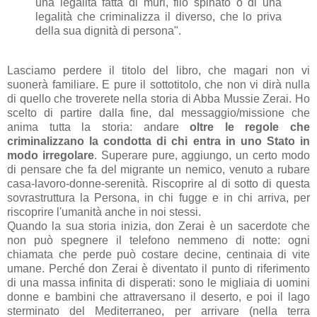
una legalità fatta di muri, filo spinato o di una
legalità che criminalizza il diverso, che lo priva
della sua dignità di persona".
Lasciamo perdere il titolo del libro, che magari non vi
suonerà familiare. E pure il sottotitolo, che non vi dirà nulla
di quello che troverete nella storia di Abba Mussie Zerai. Ho
scelto di partire dalla fine, dal messaggio/missione che
anima tutta la storia: andare
oltre le regole che
criminalizzano la condotta di chi entra in uno Stato in
modo irregolare
. Superare pure, aggiungo, un certo modo
di pensare che fa del migrante un nemico, venuto a rubare
casa-lavoro-donne-serenità. Riscoprire al di sotto di questa
sovrastruttura la Persona, in chi fugge e in chi arriva, per
riscoprire l'umanità anche in noi stessi.
Quando la sua storia inizia, don Zerai è un sacerdote che
non può spegnere il telefono nemmeno di notte: ogni
chiamata che perde può costare decine, centinaia di vite
umane. Perché don Zerai è diventato il punto di riferimento
di una massa infinita di disperati: sono le migliaia di uomini
donne e bambini che attraversano il deserto, e poi il lago
sterminato del Mediterraneo, per arrivare (nella terra