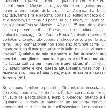
Facciamo un passo indietro: a quando Padre Mosè era
semplicemente Mussie, un ragazzetto eritreo legatissimo ai
nonni e innamorato della sua città, Asmara. La bella
capitale, tanto simile a Roma, con i suoi edifici art deco o di
stile fascista, i cinema e i portici in stile liberty. “Quanto sei
bella Asmara” scrive Mussie a 40 anni, 25 anni dopo aver
salutato per sempre il suo Paese, con i suoi indimenticabili
profumi e paesaggi. Don Zerai a Roma è arrivato in aereo, è
perfettamente integrato eppure si strugge ancora per la sua
terra. I suoi connazionali non sono stati fortunati come lui;
hanno sofferto di tutto per arrivare in Italia, ma cosa vi hanno
trovato?
Qualche squalo disposto a far business sui
centri di accoglienza, mentre il governo di Roma mostra
“la faccia cattiva per impedire nuovi sbarchi”.
La cosa
più affascinante è che
questa attualissima frase non si
riferisce alla Libia né alla Siria, ma ai flussi di albanesi.
Agosto 1991.
Se vi suona familiare è perché in 25 anni, dice in sostanza
don Zerai, non è cambiato nulla. È stato così anche per la
chiusura della rotta libica ai tempi di Gheddafi, quando si è
ugualmente cercato di affrontare un problema epocale
ergendo dei muri di carta. In quell’occasione, i migranti non