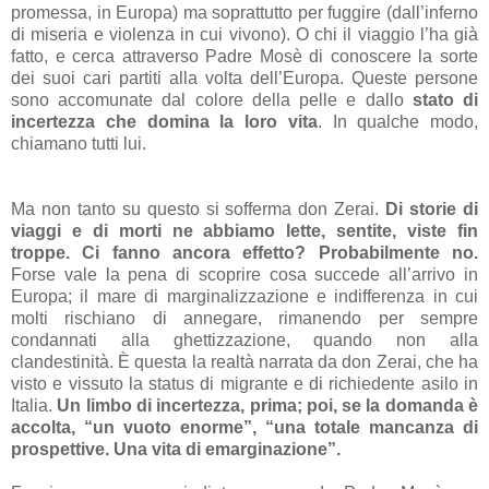
promessa, in Europa) ma soprattutto per fuggire (dall’inferno
di miseria e violenza in cui vivono). O chi il viaggio l’ha già
fatto, e cerca attraverso Padre Mosè di conoscere la sorte
dei suoi cari partiti alla volta dell’Europa. Queste persone
sono accomunate dal colore della pelle e dallo
stato di
incertezza che domina la loro vita
. In qualche modo,
chiamano tutti lui.
Ma non tanto su questo si sofferma don Zerai.
Di storie di
viaggi e di morti ne abbiamo lette, sentite, viste fin
troppe. Ci fanno ancora effetto? Probabilmente no.
Forse vale la pena di scoprire cosa succede all’arrivo in
Europa; il mare di marginalizzazione e indifferenza in cui
molti rischiano di annegare, rimanendo per sempre
condannati alla ghettizzazione, quando non alla
clandestinità. È questa la realtà narrata da don Zerai, che ha
visto e vissuto la status di migrante e di richiedente asilo in
Italia.
Un limbo di incertezza, prima; poi, se la domanda è
accolta, “un vuoto enorme”, “una totale mancanza di
prospettive. Una vita di emarginazione”.