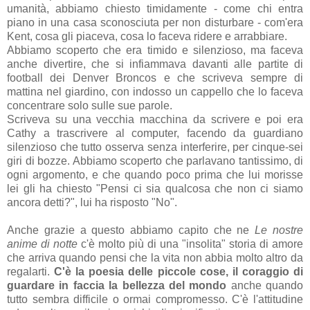
umanità, abbiamo chiesto timidamente - come chi entra
piano in una casa sconosciuta per non disturbare - com'era
Kent, cosa gli piaceva, cosa lo faceva ridere e arrabbiare.
Abbiamo scoperto che era timido e silenzioso, ma faceva
anche divertire, che si infiammava davanti alle partite di
football dei Denver Broncos e che scriveva sempre di
mattina nel giardino, con indosso un cappello che lo faceva
concentrare solo sulle sue parole.
Scriveva su una vecchia macchina da scrivere e poi era
Cathy a trascrivere al computer, facendo da guardiano
silenzioso che tutto osserva senza interferire, per cinque-sei
giri di bozze. Abbiamo scoperto che parlavano tantissimo, di
ogni argomento, e che quando poco prima che lui morisse
lei gli ha chiesto "Pensi ci sia qualcosa che non ci siamo
ancora detti?", lui ha risposto "No".
Anche grazie a questo abbiamo capito che ne
Le nostre
anime di notte
c'è molto più di una "insolita" storia di amore
che arriva quando pensi che la vita non abbia molto altro da
regalarti.
C'è la poesia delle piccole cose, il coraggio di
guardare in faccia la bellezza del mondo
anche quando
tutto sembra difficile o ormai compromesso. C'è l'attitudine