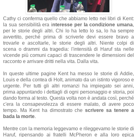
Cathy ci conferma quello che abbiamo letto nei libri di Kent:
la sua sensibilità era i
nteresse per la condizione umana
,
per le storie degli altri. Chi lo ha letto lo sa, lo ha sempre
avvertito, perché prima di scriverle devi essere bravo a
trovarle e ascoltarle, le storie degli altri. Niente colpi di
scena o drammi da tragedia: l'intensità di Haruf sta nelle
vicende più comuni capaci di trascendere le dimensioni del
racconto e arrivare dritti nella vita. Dalla vita.
In queste ultime pagine Kent ha messo le storie di Addie,
Louis e della contea di Holt, animato da un istinto vigoroso e
urgente. Per tutti gli altri romanzi ha impiegato sei anni,
prima appuntando i dettagli di ogni personaggio e storia, poi
dando forma al testo. Questa volta non è andata così, perché
c'era la consapevolezza di essere malato, di avere poco
tempo. Ma Kent ha dimostrato che
scrivere sa tenere a
bada la morte
.
Mentre con la memoria leggevamo e rileggevamo le storie di
Haruf, ripensando ai fratelli McPheron e alla loro epica