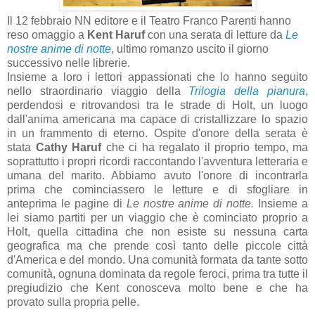
Il 12 febbraio NN editore e il Teatro Franco Parenti hanno
reso omaggio a
Kent Haruf
con una serata di letture da
Le
nostre anime di notte
, ultimo romanzo uscito il giorno
successivo nelle librerie.
Insieme a loro i lettori appassionati che lo hanno seguito
nello straordinario viaggio della
Trilogia della pianura
,
perdendosi e ritrovandosi tra le strade di Holt, un luogo
dall'anima americana ma capace di cristallizzare lo spazio
in un frammento di eterno. Ospite d'onore della serata è
stata
Cathy Haruf
che ci ha regalato il proprio tempo, ma
soprattutto i propri ricordi raccontando l'avventura letteraria e
umana del marito. Abbiamo avuto l'onore di incontrarla
prima che cominciassero le letture e di sfogliare in
anteprima le pagine di
Le nostre anime di notte.
Insieme a
lei siamo partiti per un viaggio che è cominciato proprio a
Holt, quella cittadina che non esiste su nessuna carta
geografica ma che prende così tanto delle piccole città
d'America e del mondo. Una comunità formata da tante sotto
comunità, ognuna dominata da regole feroci, prima tra tutte il
pregiudizio che Kent conosceva molto bene e che ha
provato sulla propria pelle.