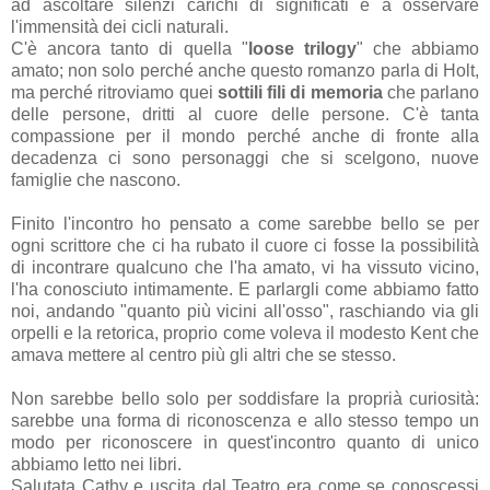
ad ascoltare silenzi carichi di significati e a osservare
l'immensità dei cicli naturali.
C'è ancora tanto di quella "
loose trilogy
" che abbiamo
amato; non solo perché anche questo romanzo parla di Holt,
ma perché ritroviamo quei
sottili fili di memoria
che parlano
delle persone, dritti al cuore delle persone. C'è tanta
compassione per il mondo perché anche di fronte alla
decadenza ci sono personaggi che si scelgono, nuove
famiglie che nascono.
Finito l'incontro ho pensato a come sarebbe bello se per
ogni scrittore che ci ha rubato il cuore ci fosse la possibilità
di incontrare qualcuno che l'ha amato, vi ha vissuto vicino,
l'ha conosciuto intimamente. E parlargli come abbiamo fatto
noi, andando "quanto più vicini all'osso", raschiando via gli
orpelli e la retorica, proprio come voleva il modesto Kent che
amava mettere al centro più gli altri che se stesso.
Non sarebbe bello solo per soddisfare la proprià curiosità:
sarebbe una forma di riconoscenza e allo stesso tempo un
modo per riconoscere in quest'incontro quanto di unico
abbiamo letto nei libri.
Salutata Cathy e uscita dal Teatro era come se conoscessi