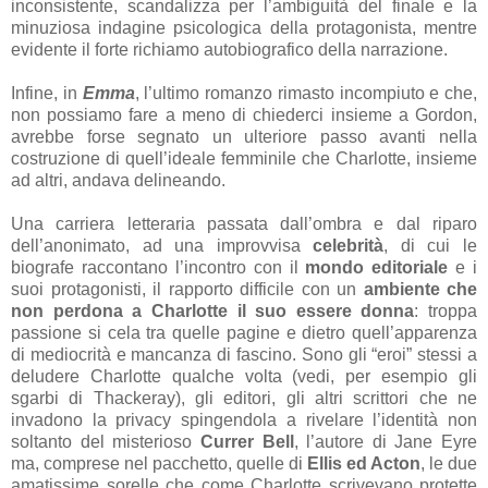
inconsistente, scandalizza per l’ambiguità del finale e la
minuziosa indagine psicologica della protagonista, mentre
evidente il forte richiamo autobiografico della narrazione.
Infine, in
Emma
, l’ultimo romanzo rimasto incompiuto e che,
non possiamo fare a meno di chiederci insieme a Gordon,
avrebbe forse segnato un ulteriore passo avanti nella
costruzione di quell’ideale femminile che Charlotte, insieme
ad altri, andava delineando.
Una carriera letteraria passata dall’ombra e dal riparo
dell’anonimato, ad una improvvisa
celebrità
, di cui le
biografe raccontano l’incontro con il
mondo editoriale
e i
suoi protagonisti, il rapporto difficile con un
ambiente che
non perdona a Charlotte il suo essere donna
: troppa
passione si cela tra quelle pagine e dietro quell’apparenza
di mediocrità e mancanza di fascino. Sono gli “eroi” stessi a
deludere Charlotte qualche volta (vedi, per esempio gli
sgarbi di Thackeray), gli editori, gli altri scrittori che ne
invadono la privacy spingendola a rivelare l’identità non
soltanto del misterioso
Currer Bell
, l’autore di Jane Eyre
ma, comprese nel pacchetto, quelle di
Ellis ed Acton
, le due
amatissime sorelle che come Charlotte scrivevano protette