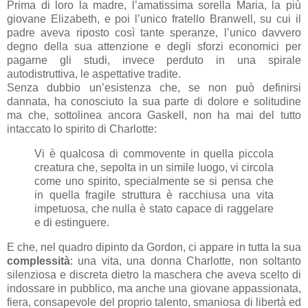
Prima di loro la madre, l’amatissima sorella Maria, la più
giovane Elizabeth, e poi l’unico fratello Branwell, su cui il
padre aveva riposto così tante speranze, l’unico davvero
degno della sua attenzione e degli sforzi economici per
pagarne gli studi, invece perduto in una spirale
autodistruttiva, le aspettative tradite.
Senza dubbio un’esistenza che, se non può definirsi
dannata, ha conosciuto la sua parte di dolore e solitudine
ma che, sottolinea ancora Gaskell, non ha mai del tutto
intaccato lo spirito di Charlotte:
Vi è qualcosa di commovente in quella piccola
creatura che, sepolta in un simile luogo, vi circola
come uno spirito, specialmente se si pensa che
in quella fragile struttura è racchiusa una vita
impetuosa, che nulla è stato capace di raggelare
e di estinguere.
E che, nel quadro dipinto da Gordon, ci appare in tutta la sua
complessità
: una vita, una donna Charlotte, non soltanto
silenziosa e discreta dietro la maschera che aveva scelto di
indossare in pubblico, ma anche una giovane appassionata,
fiera, consapevole del proprio talento, smaniosa di libertà ed