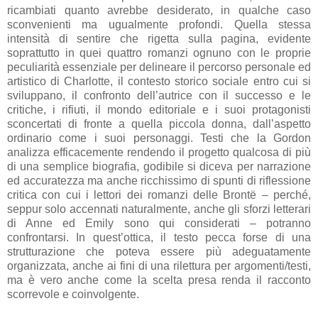
ricambiati quanto avrebbe desiderato, in qualche caso
sconvenienti ma ugualmente profondi. Quella stessa
intensità di sentire che rigetta sulla pagina, evidente
soprattutto in quei quattro romanzi ognuno con le proprie
peculiarità essenziale per delineare il percorso personale ed
artistico di Charlotte, il contesto storico sociale entro cui si
sviluppano, il confronto dell’autrice con il successo e le
critiche, i rifiuti, il mondo editoriale e i suoi protagonisti
sconcertati di fronte a quella piccola donna, dall’aspetto
ordinario come i suoi personaggi. Testi che la Gordon
analizza efficacemente rendendo il progetto qualcosa di più
di una semplice biografia, godibile si diceva per narrazione
ed accuratezza ma anche ricchissimo di spunti di riflessione
critica con cui i lettori dei romanzi delle Brontë – perché,
seppur solo accennati naturalmente, anche gli sforzi letterari
di Anne ed Emily sono qui considerati – potranno
confrontarsi. In quest’ottica, il testo pecca forse di una
strutturazione che poteva essere più adeguatamente
organizzata, anche ai fini di una rilettura per argomenti/testi,
ma è vero anche come la scelta presa renda il racconto
scorrevole e coinvolgente.