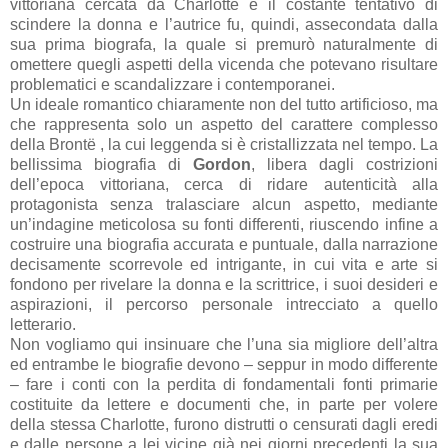
vittoriana cercata da Charlotte e il costante tentativo di
scindere la donna e l’autrice fu, quindi, assecondata dalla
sua prima biografa, la quale si premurò naturalmente di
omettere quegli aspetti della vicenda che potevano risultare
problematici e scandalizzare i contemporanei.
Un ideale romantico chiaramente non del tutto artificioso, ma
che rappresenta solo un aspetto del carattere complesso
della Brontë , la cui leggenda si è cristallizzata nel tempo. La
bellissima biografia di
Gordon
, libera dagli costrizioni
dell’epoca vittoriana, cerca di ridare autenticità alla
protagonista senza tralasciare alcun aspetto, mediante
un’indagine meticolosa su fonti differenti, riuscendo infine a
costruire una biografia accurata e puntuale, dalla narrazione
decisamente scorrevole ed intrigante, in cui vita e arte si
fondono per rivelare la donna e la scrittrice, i suoi desideri e
aspirazioni, il percorso personale intrecciato a quello
letterario.
Non vogliamo qui insinuare che l’una sia migliore dell’altra
ed entrambe le biografie devono – seppur in modo differente
– fare i conti con la perdita di fondamentali fonti primarie
costituite da lettere e documenti che, in parte per volere
della stessa Charlotte, furono distrutti o censurati dagli eredi
e dalle persone a lei vicine già nei giorni precedenti la sua