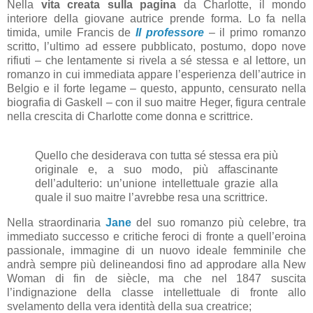
Nella
vita creata sulla pagina
da Charlotte, il mondo
interiore della giovane autrice prende forma. Lo fa nella
timida, umile Francis de
Il professore
– il primo romanzo
scritto, l’ultimo ad essere pubblicato, postumo, dopo nove
rifiuti – che lentamente si rivela a sé stessa e al lettore, un
romanzo in cui immediata appare l’esperienza dell’autrice in
Belgio e il forte legame – questo, appunto, censurato nella
biografia di Gaskell – con il suo maitre Heger, figura centrale
nella crescita di Charlotte come donna e scrittrice.
Quello che desiderava con tutta sé stessa era più
originale e, a suo modo, più affascinante
dell’adulterio: un’unione intellettuale grazie alla
quale il suo maitre l’avrebbe resa una scrittrice.
Nella straordinaria
Jane
del suo romanzo più celebre, tra
immediato successo e critiche feroci di fronte a quell’eroina
passionale, immagine di un nuovo ideale femminile che
andrà sempre più delineandosi fino ad approdare alla New
Woman di fin de siècle, ma che nel 1847 suscita
l’indignazione della classe intellettuale di fronte allo
svelamento della vera identità della sua creatrice;