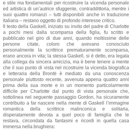
e stile ma fondamentali per ricostruire la vicenda personale
ed artistica di un’autrice sfuggente, contraddittoria, mentre i
suoi quattro romanzi – tutti disponibili anche in traduzione
italiana – restano oggetto di profondo interesse critico.
Il testo della Gaskell, iniziato su invito del padre di Charlotte
a pochi mesi dalla scomparsa della figlia, fu scritto e
pubblicato nel giro di due anni, quando moltissime delle
persone citate, coloro che avevano conosciuto
personalmente la scrittrice prematuramente scomparsa,
erano ancora in vita; la stessa Gaskell, si è detto, era legata
alla collega da sincera amicizia, ma è bene tenere a mente
che il suo punto di vista nel ricostruire la vicenda biografica
e letteraria della Brontë è mediato da una conoscenza
personale piuttosto recente, avvenuta appena quattro anni
prima della sua morte e in un momento particolarmente
difficile per Charlotte dal punto di vista personale che,
sottolinea nel seguente passaggio Gordon, ha sicuramente
contribuito a far nascere nella mente di Gaskell l’immagine
romantica della scrittrice malinconica e solitaria,
disperatamente devota a quel poco di famiglia che le
restava, circondata da fantasmi e ricordi in quella casa
immersa nella brughiera: