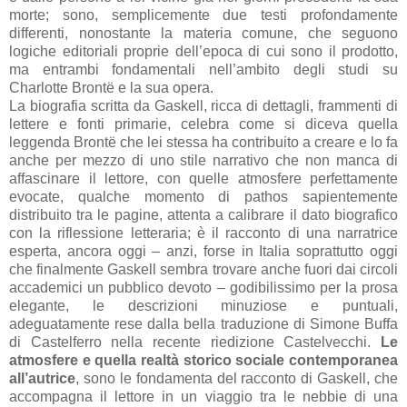
morte; sono, semplicemente due testi profondamente
differenti, nonostante la materia comune, che seguono
logiche editoriali proprie dell’epoca di cui sono il prodotto,
ma entrambi fondamentali nell’ambito degli studi su
Charlotte Brontë e la sua opera.
La biografia scritta da Gaskell, ricca di dettagli, frammenti di
lettere e fonti primarie, celebra come si diceva quella
leggenda Brontë che lei stessa ha contribuito a creare e lo fa
anche per mezzo di uno stile narrativo che non manca di
affascinare il lettore, con quelle atmosfere perfettamente
evocate, qualche momento di pathos sapientemente
distribuito tra le pagine, attenta a calibrare il dato biografico
con la riflessione letteraria; è il racconto di una narratrice
esperta, ancora oggi – anzi, forse in Italia soprattutto oggi
che finalmente Gaskell sembra trovare anche fuori dai circoli
accademici un pubblico devoto – godibilissimo per la prosa
elegante, le descrizioni minuziose e puntuali,
adeguatamente rese dalla bella traduzione di Simone Buffa
di Castelferro nella recente riedizione Castelvecchi.
Le
atmosfere e quella realtà storico sociale contemporanea
all’autrice
, sono le fondamenta del racconto di Gaskell, che
accompagna il lettore in un viaggio tra le nebbie di una