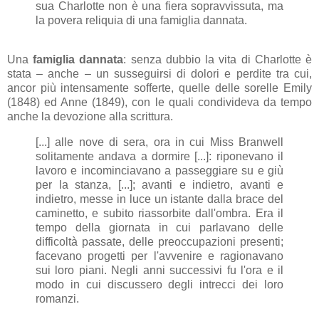
sua Charlotte non è una fiera sopravvissuta, ma
la povera reliquia di una famiglia dannata.
Una
famiglia dannata
: senza dubbio la vita di Charlotte è
stata – anche – un susseguirsi di dolori e perdite tra cui,
ancor più intensamente sofferte, quelle delle sorelle Emily
(1848) ed Anne (1849), con le quali condivideva da tempo
anche la devozione alla scrittura.
[...] alle nove di sera, ora in cui Miss Branwell
solitamente andava a dormire [...]: riponevano il
lavoro e incominciavano a passeggiare su e giù
per la stanza, [...]; avanti e indietro, avanti e
indietro, messe in luce un istante dalla brace del
caminetto, e subito riassorbite dall'ombra. Era il
tempo della giornata in cui parlavano delle
difficoltà passate, delle preoccupazioni presenti;
facevano progetti per l'avvenire e ragionavano
sui loro piani. Negli anni successivi fu l'ora e il
modo in cui discussero degli intrecci dei loro
romanzi.