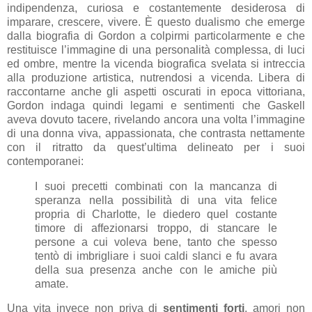
indipendenza, curiosa e costantemente desiderosa di
imparare, crescere, vivere. È questo dualismo che emerge
dalla biografia di Gordon a colpirmi particolarmente e che
restituisce l’immagine di una personalità complessa, di luci
ed ombre, mentre la vicenda biografica svelata si intreccia
alla produzione artistica, nutrendosi a vicenda. Libera di
raccontarne anche gli aspetti oscurati in epoca vittoriana,
Gordon indaga quindi legami e sentimenti che Gaskell
aveva dovuto tacere, rivelando ancora una volta l’immagine
di una donna viva, appassionata, che contrasta nettamente
con il ritratto da quest’ultima delineato per i suoi
contemporanei:
I suoi precetti combinati con la mancanza di
speranza nella possibilità di una vita felice
propria di Charlotte, le diedero quel costante
timore di affezionarsi troppo, di stancare le
persone a cui voleva bene, tanto che spesso
tentò di imbrigliare i suoi caldi slanci e fu avara
della sua presenza anche con le amiche più
amate.
Una vita invece non priva di
sentimenti forti
, amori non