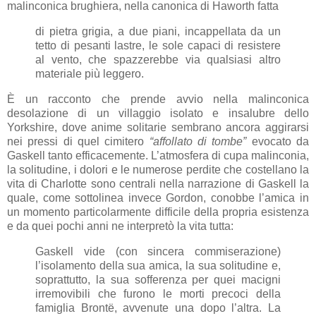
malinconica brughiera, nella canonica di Haworth fatta
di pietra grigia, a due piani, incappellata da un
tetto di pesanti lastre, le sole capaci di resistere
al vento, che spazzerebbe via qualsiasi altro
materiale più leggero.
È un racconto che prende avvio nella malinconica
desolazione di un villaggio isolato e insalubre dello
Yorkshire, dove anime solitarie sembrano ancora aggirarsi
nei pressi di quel cimitero
“affollato di tombe”
evocato da
Gaskell tanto efficacemente. L’atmosfera di cupa malinconia,
la solitudine, i dolori e le numerose perdite che costellano la
vita di Charlotte sono centrali nella narrazione di Gaskell la
quale, come sottolinea invece Gordon, conobbe l’amica in
un momento particolarmente difficile della propria esistenza
e da quei pochi anni ne interpretò la vita tutta:
Gaskell vide (con sincera commiserazione)
l’isolamento della sua amica, la sua solitudine e,
soprattutto, la sua sofferenza per quei macigni
irremovibili che furono le morti precoci della
famiglia Brontë, avvenute una dopo l’altra. La