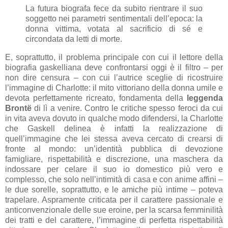
La futura biografa fece da subito rientrare il suo
soggetto nei parametri sentimentali dell’epoca: la
donna vittima, votata al sacrificio di sé e
circondata da letti di morte.
E, soprattutto, il problema principale con cui il lettore della
biografia gaskelliana deve confrontarsi oggi è il filtro – per
non dire censura – con cui l’autrice sceglie di ricostruire
l’immagine di Charlotte: il mito vittoriano della donna umile e
devota perfettamente ricreato, fondamenta della
leggenda
Brontë
di lì a venire. Contro le critiche spesso feroci da cui
in vita aveva dovuto in qualche modo difendersi, la Charlotte
che Gaskell delinea è infatti la realizzazione di
quell’immagine che lei stessa aveva cercato di crearsi di
fronte al mondo: un’identità pubblica di devozione
famigliare, rispettabilità e discrezione, una maschera da
indossare per celare il suo io domestico più vero e
complesso, che solo nell’intimità di casa e con anime affini –
le due sorelle, soprattutto, e le amiche più intime – poteva
trapelare. Aspramente criticata per il carattere passionale e
anticonvenzionale delle sue eroine, per la scarsa femminilità
dei tratti e del carattere, l’immagine di perfetta rispettabilità