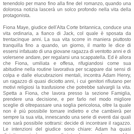
tenendolo per mano fino alla fine del romanzo, quando una
dolorosa notizia lascerà un solco profondo nella vita della
protagonista.
Fiona Maye, giudice dell'Alta Corte britannica, conduce una
vita ordinaria, a fianco di Jack, col quale è sposata da
trentacinque anni. La sua vita scorre in maniera piuttosto
tranquilla fino a quando, un giorno, il marito le dice di
essersi infatuato di una giovane ragazza di ventotto anni e di
volersene andare, per regalarsi una scappatella. Ed è allora
che Fiona, umiliata e offesa, rifugiandosi come sua
abitudine nella routine lavorativa per scappare dai sensi di
colpa e dalle elucubrazioni mentali, incontra Adam Henry,
un ragazzo di quasi diciotto anni, i cui genitori rifiutano per
motivi religiosi la trasfusione che potrebbe salvargli la vita.
Spetta a Fiona, che lavora presso la sezione Famiglia,
prendere una decisione, e per farlo nel modo migliore
sceglie di oltrepassare una soglia pericolosa, oltre la quale
non è più possibile tornare indietro e che cambierà per
sempre la sua vita, innescando una serie di eventi dai quali
non sarà possibile sottrarsi: decide di incontrare il ragazzo.
Le intenzioni del giudice sono chiare: Adam ha quasi