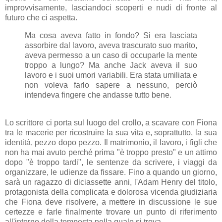
improvvisamente, lasciandoci scoperti e nudi di fronte al
futuro che ci aspetta.
Ma cosa aveva fatto in fondo? Si era lasciata
assorbire dal lavoro, aveva trascurato suo marito,
aveva permesso a un caso di occuparle la mente
troppo a lungo? Ma anche Jack aveva il suo
lavoro e i suoi umori variabili. Era stata umiliata e
non voleva farlo sapere a nessuno, perciò
intendeva fingere che andasse tutto bene.
Lo scrittore ci porta sul luogo del crollo, a scavare con Fiona
tra le macerie per ricostruire la sua vita e, soprattutto, la sua
identità, pezzo dopo pezzo. Il matrimonio, il lavoro, i figli che
non ha mai avuto perché prima "è troppo presto" e un attimo
dopo "è troppo tardi", le sentenze da scrivere, i viaggi da
organizzare, le udienze da fissare. Fino a quando un giorno,
sarà un ragazzo di diciassette anni, l'Adam Henry del titolo,
protagonista della complicata e dolorosa vicenda giudiziaria
che Fiona deve risolvere, a mettere in discussione le sue
certezze e farle finalmente trovare un punto di riferimento
all'interno della tempesta nella quale si trova.