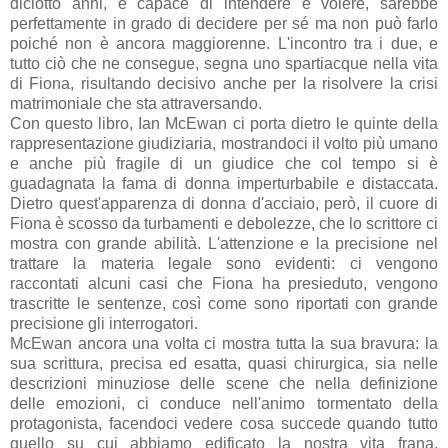
diciotto anni, è capace di intendere e volere, sarebbe
perfettamente in grado di decidere per sé ma non può farlo
poiché non è ancora maggiorenne. L'incontro tra i due, e
tutto ciò che ne consegue, segna uno spartiacque nella vita
di Fiona, risultando decisivo anche per la risolvere la crisi
matrimoniale che sta attraversando.
Con questo libro, Ian McEwan ci porta dietro le quinte della
rappresentazione giudiziaria, mostrandoci il volto più umano
e anche più fragile di un giudice che col tempo si è
guadagnata la fama di donna imperturbabile e distaccata.
Dietro quest'apparenza di donna d'acciaio, però, il cuore di
Fiona è scosso da turbamenti e debolezze, che lo scrittore ci
mostra con grande abilità. L'attenzione e la precisione nel
trattare la materia legale sono evidenti: ci vengono
raccontati alcuni casi che Fiona ha presieduto, vengono
trascritte le sentenze, così come sono riportati con grande
precisione gli interrogatori.
McEwan ancora una volta ci mostra tutta la sua bravura: la
sua scrittura, precisa ed esatta, quasi chirurgica, sia nelle
descrizioni minuziose delle scene che nella definizione
delle emozioni, ci conduce nell'animo tormentato della
protagonista, facendoci vedere cosa succede quando tutto
quello su cui abbiamo edificato la nostra vita frana,