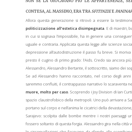
NON SE LA GIOCAVANO PIÙ LE APPARTENENZE, S
CONTESA, AL MASSIMO, ERA TRA
SFITINZIE
E
PANINAR
Allora questa generazione si ritrovò a essere la testimo
politicizzazione all’estetica disimpegnata
. E di maestri, 
in cui si sognava l’impossibile, ha in genere una consegue
uguale e contraria. Applicata questa legge alle scienze soci
depressione all’autodistruzione il passo fu breve. Si moriva 
presto il cugino di primo grado: l’Aids. Credo sia ancora più
Alessandro, Alessandro Bertante, il sottoscritto, siamo dei sop
Se ad Alessandro hanno raccontato, nel corso degli anni cr
saremmo confluiti, il contrappasso narrativo lo scaraventa n
muore, molto per caso
. Scoprendo i Joy Division di Ian Curt
spazio claustrofobico della metropoli. Uno può arrivare a Sa
portano sul corpo e nell’anima le cicatrici della devastazion
Sarajevo: s
colpita dalle bombe mentre i nostri paesaggi ur
fossero soltanto di questa forgia. Alessandro gira nella città
le circonvallazioni che facevano da sfondo alle scorriban