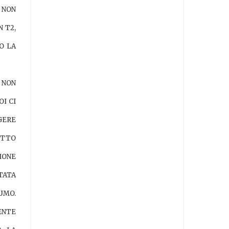
A NON
N T2
,
O LA
 NON
I CI
GERE
ETTO
IONE
TATA
UMO.
ENTE