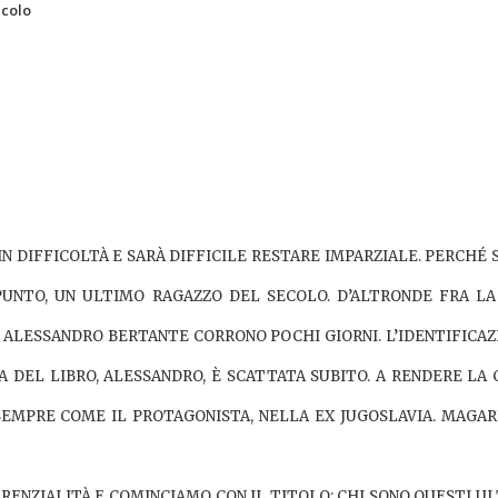
ecolo
N DIFFICOLTÀ E SARÀ DIFFICILE RESTARE IMPARZIALE. PERCHÉ 
PUNTO, UN ULTIMO RAGAZZO DEL SECOLO. D’ALTRONDE FRA LA
I ALESSANDRO BERTANTE CORRONO POCHI GIORNI.
L’IDENTIFICAZ
A DEL LIBRO, ALESSANDRO, È SCATTATA SUBITO
. A RENDERE LA 
, SEMPRE COME IL PROTAGONISTA, NELLA EX JUGOSLAVIA. MAGARI
ENZIALITÀ E COMINCIAMO CON IL TITOLO: CHI SONO QUESTI UL