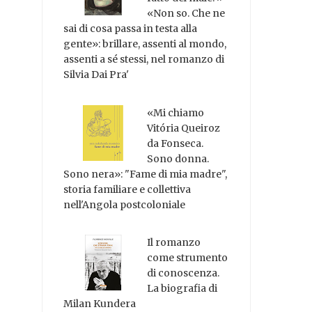
«Non so. Che ne
sai di cosa passa in testa alla
gente»: brillare, assenti al mondo,
assenti a sé stessi, nel romanzo di
Silvia Dai Pra'
«Mi chiamo
Vitória Queiroz
da Fonseca.
Sono donna.
Sono nera»: "Fame di mia madre",
storia familiare e collettiva
nell'Angola postcoloniale
Il romanzo
come strumento
di conoscenza.
La biografia di
Milan Kundera