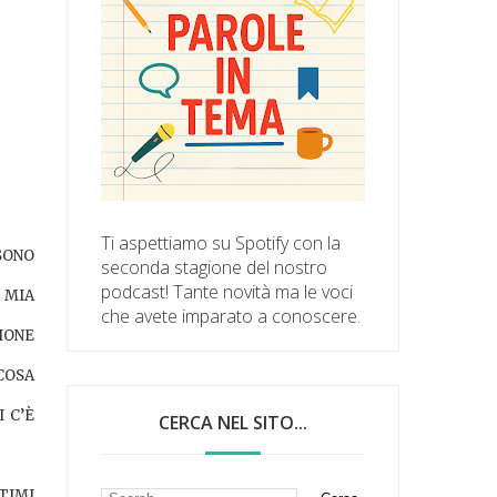
Ti aspettiamo su Spotify con la
SONO
seconda stagione del nostro
podcast! Tante novità ma le voci
 MIA
che avete imparato a conoscere.
IONE
COSA
 C’È
CERCA NEL SITO...
TIMI