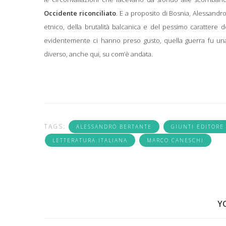
Occidente riconciliato
. E a proposito di Bosnia, Alessandro
etnico, della brutalità balcanica e del pessimo carattere deg
evidentemente ci hanno preso gusto, quella guerra fu un
diverso, anche qui, su com’è andata.
TAGS:
ALESSANDRO BERTANTE
GIUNTI EDITORE
LETTERATURA ITALIANA
MARCO CANESCHI
Y