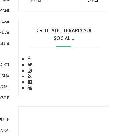
ANNI
, ERA
CRITICALETTERARIA SUI
VEVA
SOCIAL...
MI A
A SU
 SUA
NIA-
RETE
PURE
NZA,