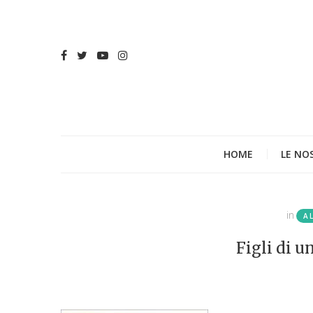
HOME
LE NO
in
A
Figli di u