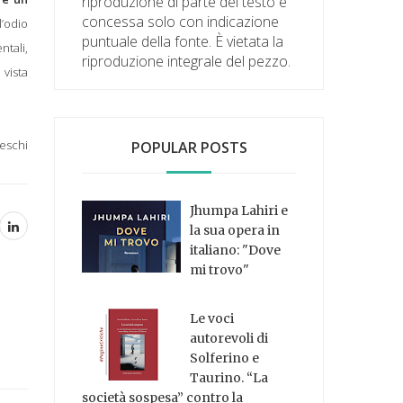
riproduzione di parte del testo è
concessa solo con indicazione
l’odio
puntuale della fonte. È vietata la
ntali,
riproduzione integrale del pezzo.
vista
eschi
POPULAR POSTS
Jhumpa Lahiri e
la sua opera in
italiano: "Dove
mi trovo"
Le voci
autorevoli di
Solferino e
Taurino. “La
società sospesa” contro la