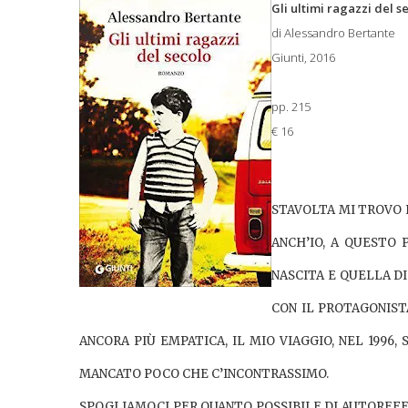
Gli ultimi ragazzi del s
di Alessandro Bertante
Giunti, 2016
pp. 215
€ 16
STAVOLTA MI TROVO I
ANCH’IO, A QUESTO 
NASCITA E QUELLA D
CON IL PROTAGONIST
ANCORA PIÙ EMPATICA, IL MIO VIAGGIO, NEL 1996
MANCATO POCO CHE C’INCONTRASSIMO.
SPOGLIAMOCI PER QUANTO POSSIBILE DI AUTOREFER