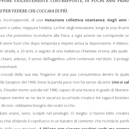
EPPURE VIOLENTEMENTE CONTRAPPOSTE, DI POCHI ANNI PRIMA
I
PER VEDERE CHI
CUCCAVA
DI PIÙ.
ne, inconsapevole, di una
mutazione collettiva istantanea: dagli anni 
buoni o cattivi, neppure l’ombra. La fine degli entusiasmi, lungo la scia di un
nza che potremmo ricondurre alla fisica: a ogni azione ne corrisponde un
ali viene fuori che dopo tempesta e impeto arriva la
depressione. A
Milano,
in strada, a 20 anni, a seguito di una mattanza chiamata eroina, alla quale
 chiaro, adesso, il senso dell’aggettivo
ultimi
contenuto nel titolo: il protag
ravvissuti.
uciali della sua vita, l’inganno di una pax consumistica dentro la quale
ella Sarajevo del 1996. Dove la parola pace non ha senso da anni.
Uno si sa
is, il leader morto suicida nel 1980, capaci di una musica in grado di liberare
rajevo mentre se ne sta in vacanza su un’isola croata e tre ragazzi bosniac
e, dicono: «Abbiamo bisogno dei vostri occhi».
bani erano, sono, scolpiti nel privilegio. O meglio: ci hanno fatto crede
 vecchia sfidando il coprifuoco in un baratro di cemento che ricorda le perif
de della sua gioventù.
A Milano non c’erano cecchini serbi ma neppu