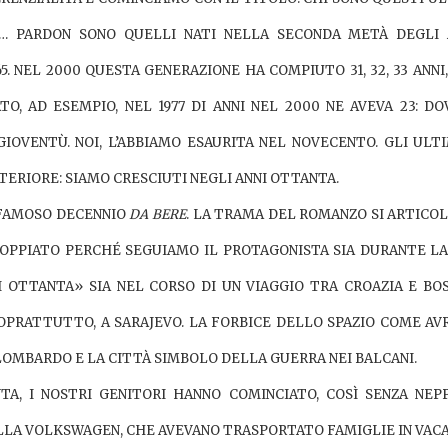
O… PARDON SONO
QUELLI NATI NELLA SECONDA METÀ DEGLI 
65. NEL 2000 QUESTA GENERAZIONE HA COMPIUTO 31, 32, 33 ANNI
O, AD ESEMPIO, NEL 1977 DI ANNI NEL 2000 NE AVEVA 23: DO
OVENTÙ. NOI, L’ABBIAMO ESAURITA NEL NOVECENTO. GLI ULTI
ERIORE: SIAMO CRESCIUTI NEGLI ANNI OTTANTA.
 FAMOSO DECENNIO
DA BERE
. LA TRAMA DEL ROMANZO SI ARTICOL
SDOPPIATO PERCHÉ SEGUIAMO IL PROTAGONISTA SIA DURANTE LA
I OTTANTA
» SIA NEL CORSO DI UN VIAGGIO TRA CROAZIA E BOS
OPRATTUTTO, A SARAJEVO. LA FORBICE DELLO SPAZIO COME AV
 LOMBARDO E LA CITTÀ SIMBOLO DELLA GUERRA NEI BALCANI.
TA, I NOSTRI GENITORI HANNO COMINCIATO, COSÌ SENZA NEP
LLA VOLKSWAGEN, CHE AVEVANO TRASPORTATO FAMIGLIE IN VACA