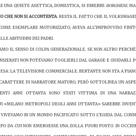
RE UNA QUIETE ASETTICA, DOMESTICA, SI DIREBBE
BORGHESE
. M
O CHE NON SI ACCONTENTA
. RESTA IL FATTO CHE
IL
VOLKSWAGE
E COME ESEMPLARE MOTORIZZATO,
AVEVA ALL’IMPROVVISO
FINIT
LE ABITUDINI DEI PADRI.
IAMO IL
SENSO DI COLPA GENERAZIONALE. SE NON ALTRO PERCHÉ
NSIERATI NON POTEVAMO TOGLIERLI DAL GARAGE E GUIDARLI. PO
ESA: LA TELEVISIONE COMMERCIALE. BERTANTE NON STA A PIAN
O CARATTERE DI NARRATORE MATURO, PERÒ SOTTOLINEA UN ASP
ENTI ANNI OTTANTA SONO STATI VITTIMA DI UNA NARRAZ
CUI «MILANO METROPOLI DEGLI ANNI OTTANTA» SAREBBE DIVEN
E VIVEVAMO IN UN MONDO PACIFICATO SOTTO L’EGIDA DAL CONS
MPO DA CUI NON EMERGESSE UNA ZOLLA FUORI POSTO. IN OCCID