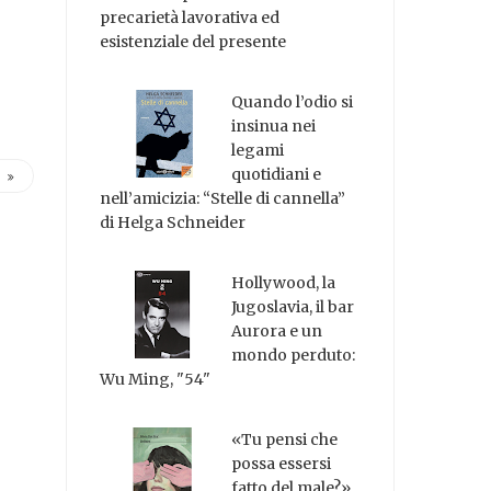
precarietà lavorativa ed
esistenziale del presente
Quando l’odio si
insinua nei
legami
quotidiani e
nell’amicizia: “Stelle di cannella”
di Helga Schneider
Hollywood, la
Jugoslavia, il bar
Aurora e un
mondo perduto:
Wu Ming, "54"
«Tu pensi che
possa essersi
fatto del male?»