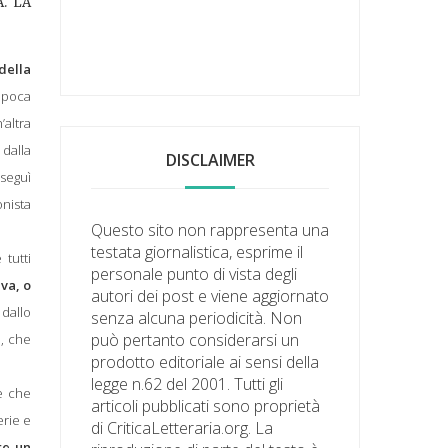
. LA
della
’epoca
’altra
 dalla
DISCLAIMER
 seguì
onista
Questo sito non rappresenta una
testata giornalistica, esprime il
 tutti
personale punto di vista degli
lva, o
autori dei post e viene aggiornato
 dallo
senza alcuna periodicità. Non
può pertanto considerarsi un
i, che
prodotto editoriale ai sensi della
legge n.62 del 2001. Tutti gli
re che
articoli pubblicati sono proprietà
erie e
di CriticaLetteraria.org. La
re un