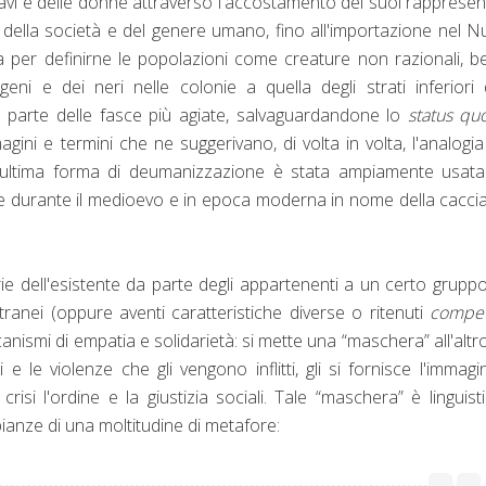
chiavi e delle donne attraverso l'accostamento dei suoi rappresen
le della società e del genere umano, fino all'importazione nel 
a per definirne le popolazioni come creature non razionali, be
igeni e dei neri nelle colonie a quella degli strati inferiori 
a parte delle fasce più agiate, salvaguardandone lo
status qu
gini e termini che ne suggerivano, di volta in volta, l'analogi
st'ultima forma di deumanizzazione è stata ampiamente usat
ute durante il medioevo e in epoca moderna in nome della caccia
rie dell'esistente da parte degli appartenenti a un certo grupp
anei (oppure aventi caratteristiche diverse o ritenuti
compet
canismi di empatia e solidarietà: si mette una “maschera” all'altr
 e le violenze che gli vengono inflitti, gli si fornisce l'immagi
isi l'ordine e la giustizia sociali. Tale “maschera” è linguist
anze di una moltitudine di metafore: