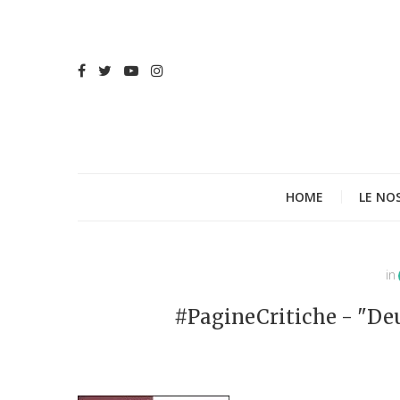
HOME
LE NO
in
#PagineCritiche - "De