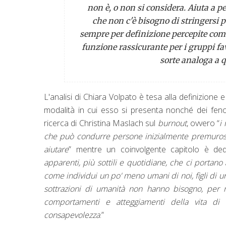
non è, o non si considera. Aiuta a pe
che non c'è bisogno di stringersi pe
sempre per definizione percepite com
funzione rassicurante per i gruppi fa
sorte analoga a q
L'analisi di Chiara Volpato è tesa alla definizion
modalità in cui esso si presenta nonché dei fenom
ricerca di Christina Maslach sul
burnout
, ovvero “
i
che può condurre persone inizialmente premurose
aiutare
” mentre un coinvolgente capitolo è de
apparenti, più sottili e quotidiane, che ci portano
come individui un po' meno umani di noi, figli di u
sottrazioni di umanità non hanno bisogno, per man
comportamenti e atteggiamenti della vita di 
consapevolezza
.”