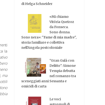
di Helga Schneider
«Mi chiamo
Vitória Queiroz
da Fonseca.
Sono donna.
Sono nera»: "Fame di mia madre",
storia familiare e collettiva
renti
nell'Angola postcoloniale
ta la
ativo
"Gran Galà con
bbero
Delitto": Simone
meno
Tempia debutta
i, ma
nel romanzo tra
ttili
sceneggiati anni Sessanta e
omicidi di carta
ndono
bbia
Le voci
autorevoli di