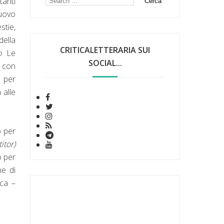
tanti
Nuovo
stie,
della
CRITICALETTERARIA SUI
o
. Le
SOCIAL...
a con
a per
 alle
o per
itor)
o per
ne di
ica –