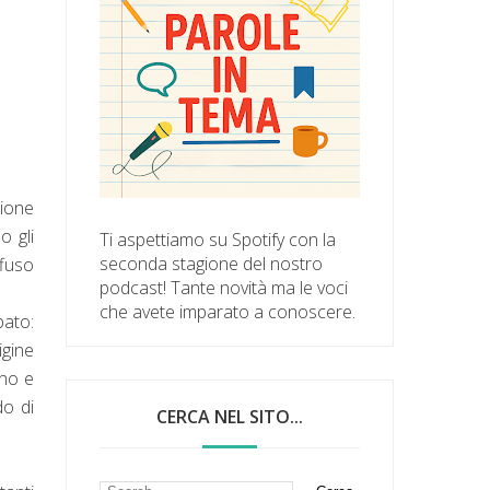
ione
o gli
Ti aspettiamo su Spotify con la
seconda stagione del nostro
ffuso
podcast! Tante novità ma le voci
che avete imparato a conoscere.
pato:
igine
ano e
do di
CERCA NEL SITO...