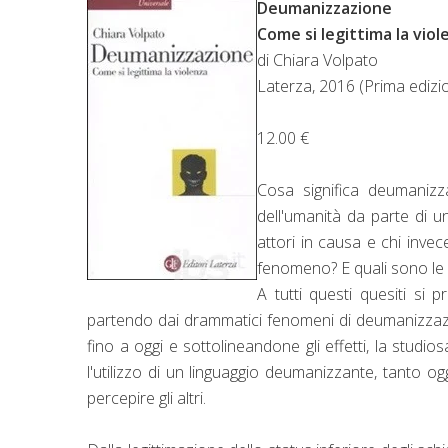
Deumanizzazione
Come si legittima la viol
di Chiara Volpato
Laterza, 2016 (Prima edizi
12.00 €
Cosa significa deumaniz
dell'umanità da parte di 
attori in causa e chi invec
fenomeno? E quali sono le c
A tutti questi quesiti si 
partendo dai drammatici fenomeni di deumanizzazi
fino a oggi e sottolineandone gli effetti, la stu
l'utilizzo di un linguaggio deumanizzante, tanto 
percepire gli altri.