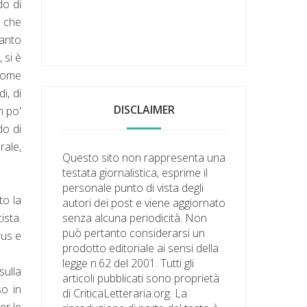
do di
i che
uanto
 si è
 come
i, di
DISCLAIMER
n po'
do di
rale,
Questo sito non rappresenta una
testata giornalistica, esprime il
personale punto di vista degli
o la
autori dei post e viene aggiornato
ista.
senza alcuna periodicità. Non
può pertanto considerarsi un
rus e
prodotto editoriale ai sensi della
legge n.62 del 2001. Tutti gli
sulla
articoli pubblicati sono proprietà
so in
di CriticaLetteraria.org. La
er le