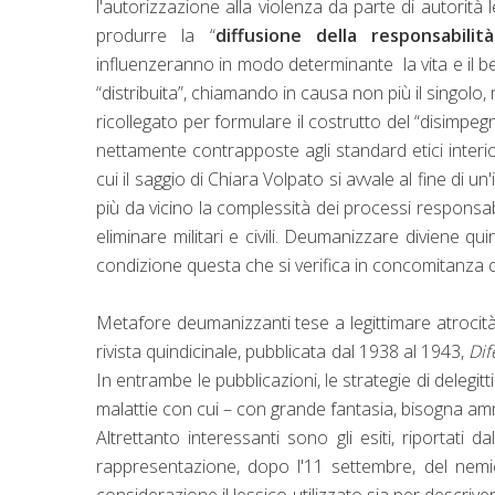
l'autorizzazione alla violenza da parte di autorità 
produrre la “
diffusione della responsabilità
influenzeranno in modo determinante la vita e il b
“distribuita”, chiamando in causa non più il singolo, 
ricollegato per formulare il costrutto del “disimpe
nettamente contrapposte agli standard etici interio
cui il saggio di Chiara Volpato si avvale al fine di 
più da vicino la complessità dei processi responsab
eliminare militari e civili. Deumanizzare diviene 
condizione questa che si verifica in concomitanza co
Metafore deumanizzanti tese a legittimare atrocità
rivista quindicinale, pubblicata dal 1938 al 1943,
Dif
In entrambe le pubblicazioni, le strategie di deleg
malattie con cui – con grande fantasia, bisogna ammet
Altrettanto interessanti sono gli esiti, riportati d
rappresentazione, dopo l'11 settembre, del nemi
considerazione il lessico utilizzato sia per descrivere