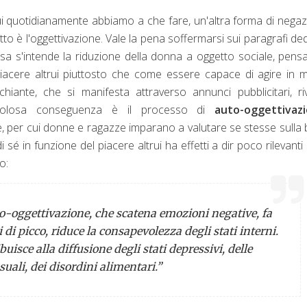
ui quotidianamente abbiamo a che fare, un'altra forma di nega
o è l'oggettivazione. Vale la pena soffermarsi sui paragrafi ded
sa s'intende la riduzione della donna a oggetto sociale, pens
piacere altrui piuttosto che come essere capace di agire in
nte, che si manifesta attraverso annunci pubblicitari, riv
ricolosa conseguenza è il processo di
auto-oggettivaz
ore, per cui donne e ragazze imparano a valutare se stesse sulla
 sé in funzione del piacere altrui ha effetti a dir poco rilevanti 
o:
to-oggettivazione, che scatena emozioni negative, fa
di picco, riduce la consapevolezza degli stati interni.
uisce alla diffusione degli stati depressivi, delle
suali, dei disordini alimentari
.”