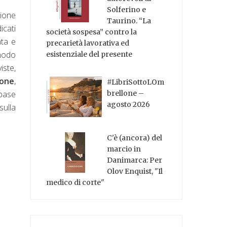
Solferino e
zione
Taurino. “La
icati
società sospesa” contro la
ata e
precarietà lavorativa ed
 modo
esistenziale del presente
iste,
ione
,
#LibriSottoLOm
brellone –
 base
agosto 2026
sulla
C'è (ancora) del
marcio in
Danimarca: Per
Olov Enquist, "Il
medico di corte"