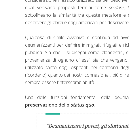
quali venivano proposti termini come
snidare, t
sottolineano la similarità tra queste metafore e
descrivere gli ebrei e dagli americani per descrivere
Qualcosa di simile avveniva e continua ad avve
deumanizzanti per definire immigrati, rifugiati e ric
pubblica. Sia che li si disegni come clandestini, 
provenienza di ognuno di essi, sia che vengan
utilizzato tanto dagli ospitanti nei confronti d
ricordarlo) quanto dai nostri connazionali, più di rece
sembra essere l'interscambiabilità.
Una delle funzioni fondamentali della deuma
preservazione dello
status quo
:
“
Deumanizzare i poveri, gli sfortunati