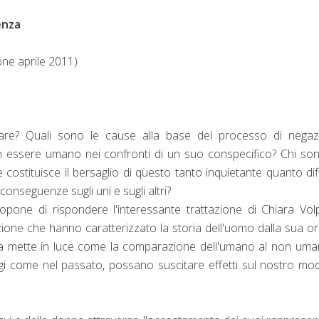
enza
one aprile 2011)
zare? Quali sono le cause alla base del processo di negaz
un essere umano nei confronti di un suo conspecifico? Chi son
e costituisce il bersaglio di questo tanto inquietante quanto di
onseguenze sugli uni e sugli altri?
propone di rispondere l'interessante trattazione di Chiara Vol
one che hanno caratterizzato la storia dell'uomo dalla sua or
diosa mette in luce come la comparazione dell'umano al non um
oggi come nel passato, possano suscitare effetti sul nostro mo