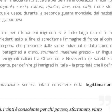
rappola, caccia, cattura, ripulire, tane, covi, nidi
), i due stu
 quelle usate, durante la seconda guerra mondiale, dai nazist
 i giapponesi.
nire per i fenomeni migratori: si è fatto largo uso di imm
hiedenti asilo al fine di screditarne l'immagine di fronte all'opi
categoria che prescinde dalle storie individuali e dalla comuni
o paragonati a
merci, strumenti, materiale grezzo
– un lingua
egli emigranti italiani tra Ottocento e Novecento (e sarebbe
nte, per definire gli immigrati in Italia – la proprietà che li defi
nizzazione sembra infatti consistere nella
legittimazio
, i vinti è consolante per chi povero, sfortunato, vinto