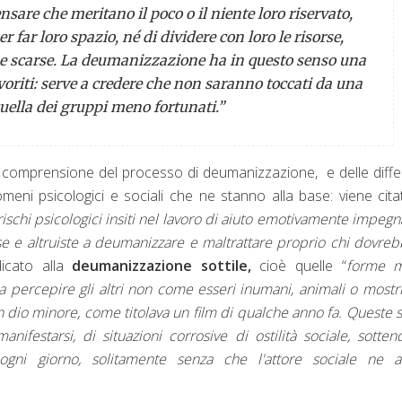
nsare che meritano il poco o il niente loro riservato,
r far loro spazio, né di dividere con loro le risorse,
e scarse. La deumanizzazione ha in questo senso una
voriti: serve a credere che non saranno toccati da una
uella dei gruppi meno fortunati
.”
e e comprensione del processo di deumanizzazione, e delle diffe
eni psicologici e sociali che ne stanno alla base: viene cita
 rischi psicologici insiti nel lavoro di aiuto emotivamente impegn
 e altruiste a deumanizzare e maltrattare proprio chi dovre
dicato alla
deumanizzazione sottile,
cioè quelle “
forme 
 a percepire gli altri non come esseri inumani, animali o mostr
n dio minore, come titolava un film di qualche anno fa. Queste so
ifestarsi, di situazioni corrosive di ostilità sociale, sotte
ogni giorno, solitamente senza che l'attore sociale ne a