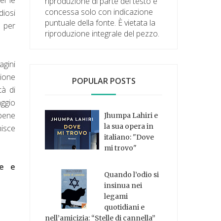
riproduzione di parte del testo è
concessa solo con indicazione
diosi
puntuale della fonte. È vietata la
i per
riproduzione integrale del pezzo.
agini
nione
POPULAR POSTS
tà di
ggio
 bene
Jhumpa Lahiri e
la sua opera in
nisce
italiano: "Dove
mi trovo"
ne e
Quando l’odio si
insinua nei
legami
quotidiani e
nell’amicizia: “Stelle di cannella”