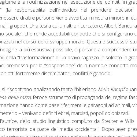
legittime e la routinizzazione nell'esecuzione dei compiti, in gra
” (la responsabilità dell'individuo nel prendere decision
enessere di altre persone viene avvertita in misura minore in q
ma il gruppo). Una tesi a cui un altro ricercatore, Albert Bandura,
gno sociale”, che rende accettabili condotte che si configurano
rizzati nel corso dello sviluppo morale. Questi e successivi stud
un'indagine la più esaustiva possibile, ci portano a comprendere u
ili della “trasformazione” di un bravo ragazzo in soldato in gra
quindi premessa per la “sospensione” della normale condotta mo
n atti fortemente discriminatori, conflitti e genocidi.
 si riscontrano analizzando tanto l'hitleriano
Mein Kampf
quant
esa della razza
, feroce strumento di propaganda del regime fasc
ittimazione hanno come base riferimenti e paragoni ad animali, vi
terlo – venivano definiti ebrei, marxisti, popoli colonizzati.
all'autrice, dello studio linguistico compiuto da Steuter e Wills 
co terrorista da parte dei media occidentali. Dopo aver pre
 la minaccia terroristica sia per definire le operazioni militari (p