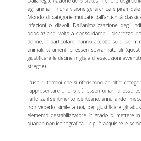
Dalla legittimazione dello status inferiore degli s
agli animali, in una visione gerarchica e piramida
Mondo di categorie mutuate dall'antichità classic
infezioni o diavoli. Dall'animalizzazione degli ind
popolazione, volta a consolidarne il disprezzo d
donne, in particolare, hanno accolto su di sé imma
animali, strumenti o esseri sovrannaturali (que
giustificare le decine migliaia di esecuzioni avven
streghe).
L'uso di termini che si riferiscono ad altre catego
rappresentare uno o più esseri umani a esso estr
rafforza il sentimento identitario, annullando i mec
non vederlo simile a noi, per giustificare gli abusi
elemento destabilizzatore in grado di mettere in cr
quando non iconografica – e può acquisire le sembi