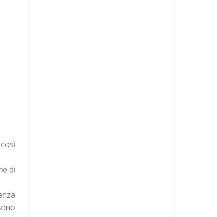
così
me di
lenza
 sono